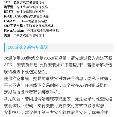
5173
：老牌游戏交易信誉可靠
淘手游
：专注手游装备担保交易
DD373
：专业游戏币快速发货
IGXE
：CSGO饰品交易安全快捷
C5GAME
：Dota2饰品交易高效
8868手游交易
：手游首充代充优惠多
PlayerAuctions
：全球游戏金币账号交易
闲鱼
：二手游戏账号价格灵活
588游戏交易特别说明
欢迎使用588游戏交易v3.6.0安卓版。请先通过官方渠道下载
APK，安装前开启“允许安装未知来源应用”，若提示解析错
误请检查下载包完整性。
使用注意事项：交易前请核实对方账号信息，勿私下转账；
平台不参与任何线下交易纠纷，请全程在APP内完成操作；
定期修改登录密码并绑定手机。
常见问题：若闪退请清理缓存或重装；无法登录时检查网络
或尝试找回密码；支付失败可更换支付方式或联系客服。
安装技巧：建议关闭第三方安全软件后再安装，优先连接