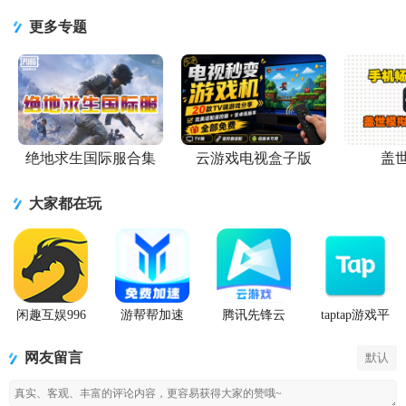
3.6.0安卓最
易2.11.78 安
app下载
心v8.5.3.0
易软件1.0
新版
卓版
v3.10.6 安卓
安卓最新版
最新版
更多专题
版
绝地求生国际服合集
云游戏电视盒子版
盖
大家都在玩
闲趣互娱996
游帮帮加速
腾讯先锋云
taptap游戏平
传奇盒子官
器下载安卓
游戏app
台官方正版
方正版
网友留言
默认