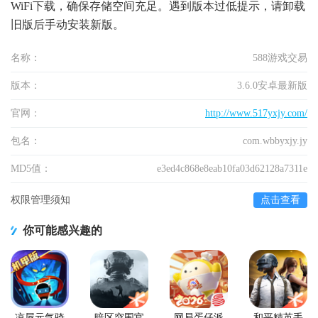
WiFi下载，确保存储空间充足。遇到版本过低提示，请卸载
旧版后手动安装新版。
名称：
588游戏交易
版本：
3.6.0安卓最新版
官网：
http://www.517yxjy.com/
包名：
com.wbbyxjy.jy
MD5值：
e3ed4c868e8eab10fa03d62128a7311e
权限管理须知
点击查看
你可能感兴趣的
凉屋元气骑
暗区突围官
网易蛋仔派
和平精英手