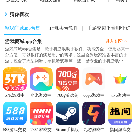
士官方正版
方版
对联机版
游正式版
猜你喜欢
游戏商城app合集
正规卖号软件
手游交易平台哪个好
游戏商城app合集
进入专区>>
游戏商城app合集是一款手机游戏助手软件。功能齐全，使用起来十
分方便，可以很好的满足用户的需求，这里会为玩家准备丰富的手
游，包含了大型网游，单机游戏等等一些，是专业的手机游戏中
心，各种各样的游戏这里都有哦..
57K游戏中
小米游戏中
780g游戏交
oppo游戏中
vivo游戏中
心1.7.5 官方
心
易平台下载
心官方下载
心官方
版
app12.7.0.40
1.0手机最新
v14.35.3 最
appv7.2.26.0
最新版
版
新版
最新版
588游戏交易
7881游戏交
Steam手机版
九游游戏中
指间游戏交