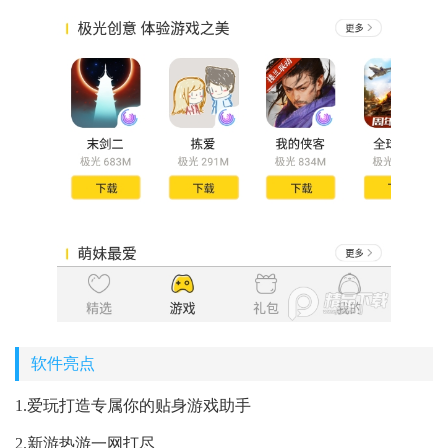
软件亮点
1.爱玩打造专属你的贴身游戏助手
2.新游热游一网打尽