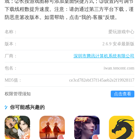
戏；②长按游戏图标可添加桌面快捷方式；③设置内可调节
下载线程数提升速度。注意：请勿通过第三方平台下载，谨
防恶意篡改版本。如需帮助，点击“我的-客服”反馈。
名称：
爱玩游戏中心
版本：
2.6.9 安卓最新版
厂商：
深圳市腾讯计算机系统有限公司
包名：
iwan.tencent.com
MD5值：
ce3cd782ebf37f145aeb2e2f19928117
权限管理须知
点击查看
你可能感兴趣的