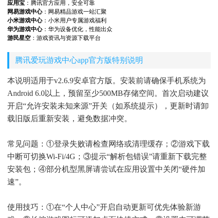
应用宝
：腾讯官方应用，安全可靠
网易游戏中心
：网易精品游戏一站汇聚
小米游戏中心
：小米用户专属游戏福利
华为游戏中心
：华为设备优化，性能出众
游民星空
：游戏资讯与资源下载平台
腾讯爱玩游戏中心app官方版特别说明
本说明适用于v2.6.9安卓官方版。安装前请确保手机系统为
Android 6.0以上，预留至少500MB存储空间。首次启动建议
开启“允许安装未知来源”开关（如系统提示），更新时请卸
载旧版后重新安装，避免数据冲突。
常见问题：①登录失败请检查网络或清理缓存；②游戏下载
中断可切换Wi-Fi/4G；③提示“解析包错误”请重新下载完整
安装包；④部分机型黑屏请尝试在应用设置中关闭“硬件加
速”。
使用技巧：①在“个人中心”开启自动更新可优先体验新游