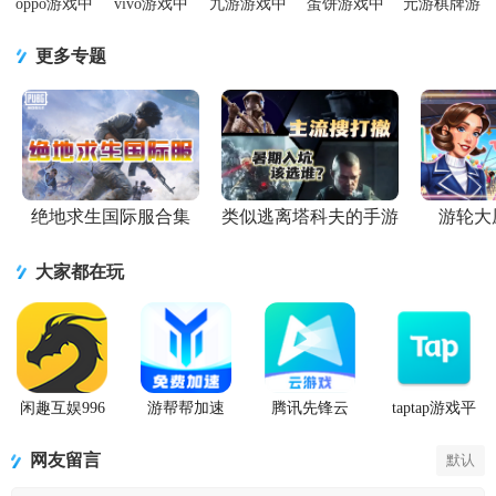
oppo游戏中
vivo游戏中
九游游戏中
蛋饼游戏中
元游棋牌游
心官方下载
心官方
心v8.5.3.0
心Omlet
戏中心
v14.35.3 最
appv7.2.26.0
安卓最新版
Arcade安卓
v1.0.1.83 安
更多专题
新版
最新版
最新版
卓最新版
1.80.7 中文
免费版
绝地求生国际服合集
类似逃离塔科夫的手游
游轮大
大家都在玩
闲趣互娱996
游帮帮加速
腾讯先锋云
taptap游戏平
传奇盒子官
器下载安卓
游戏app
台官方正版
方正版
网友留言
默认