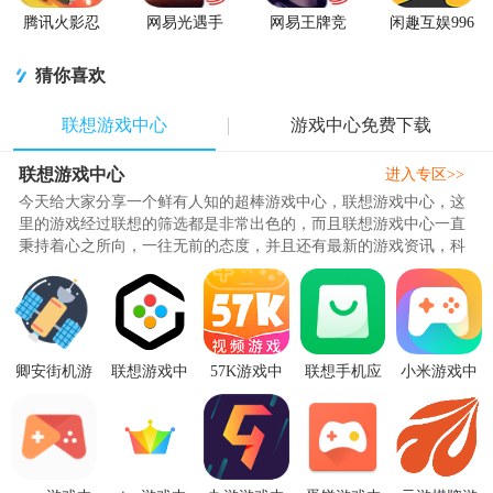
腾讯火影忍
网易光遇手
网易王牌竞
闲趣互娱996
者忍者新世
游正版
速手游
传奇盒子官
代2026游戏
方正版
猜你喜欢
联想游戏中心
游戏中心免费下载
联想游戏中心
进入专区>>
今天给大家分享一个鲜有人知的超棒游戏中心，联想游戏中心，这
里的游戏经过联想的筛选都是非常出色的，而且联想游戏中心一直
秉持着心之所向，一往无前的态度，并且还有最新的游戏资讯，科
技的发展正在以前所未有的速度改变着千行百业和人们的生活，推
动着经济社会不断稳步向前。联想潮创夜将全方位展示最潮科技、
最酷产品、最炫体验，从办公，娱乐，生活三大领域全方位展示人
类在物理世界和虚拟世界之间的真实互动，与粉丝朋友们一..
卿安街机游
联想游戏中
57K游戏中
联想手机应
小米游戏中
戏中心1.1
心app手机版
心1.7.5 官方
用商店官方
心
安卓最新版
6.2.1_160921_3395
版
版
app12.7.0.40
最新版
v12.21.0.88
最新版
安卓最新版