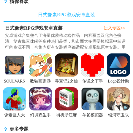
猜你喜欢
Legends)
日式像素RPG游戏安卓直装
日式像素RPG游戏安卓直装
进入专区>>
安卓游戏合集整合了海量优质移动端作品，内容覆盖汉化角色扮
演、复古像素休闲等多种热门品类，和市面大多需要模拟器中转运
行的资源不同，合集内所有安装程序都适配安卓系统原生安装。用
户获取资源后简单下载即可完成..
SOULVARS
数独画家游
寻宝记2之仙
传说之下手
Logo设计助
手游1.2.4 最
戏
宫宝藏1.2.0
机版最新版
手app2.0.3安
新免费版
V2022.02.11
神秘口令版
v1.0.3安卓
卓最新版
手机版
版
像素巨人大
幻境双生手
街机浙江麻
羊爸模拟器
银河守卫队
作战游戏1.0
游免费
将合集手机
游戏中文版
手游v1.5安
安卓版
1.5.0.404.401.1022
版安卓版
1.0.0手机版
卓官方版
更多专题
安卓最
v99.20 最新