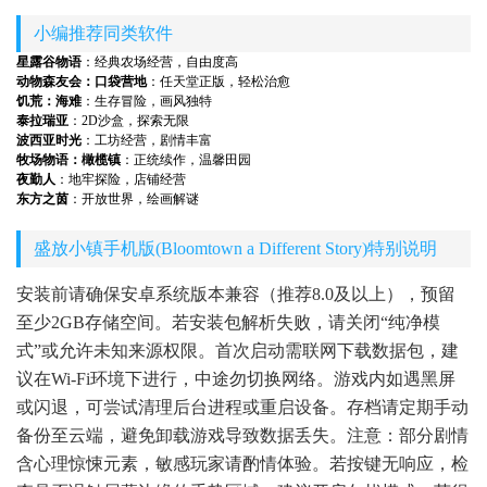
小编推荐同类软件
星露谷物语
：经典农场经营，自由度高
动物森友会：口袋营地
：任天堂正版，轻松治愈
饥荒：海难
：生存冒险，画风独特
泰拉瑞亚
：2D沙盒，探索无限
波西亚时光
：工坊经营，剧情丰富
牧场物语：橄榄镇
：正统续作，温馨田园
夜勤人
：地牢探险，店铺经营
东方之茵
：开放世界，绘画解谜
盛放小镇手机版(Bloomtown a Different Story)特别说明
安装前请确保安卓系统版本兼容（推荐8.0及以上），预留
至少2GB存储空间。若安装包解析失败，请关闭“纯净模
式”或允许未知来源权限。首次启动需联网下载数据包，建
议在Wi-Fi环境下进行，中途勿切换网络。游戏内如遇黑屏
或闪退，可尝试清理后台进程或重启设备。存档请定期手动
备份至云端，避免卸载游戏导致数据丢失。注意：部分剧情
含心理惊悚元素，敏感玩家请酌情体验。若按键无响应，检