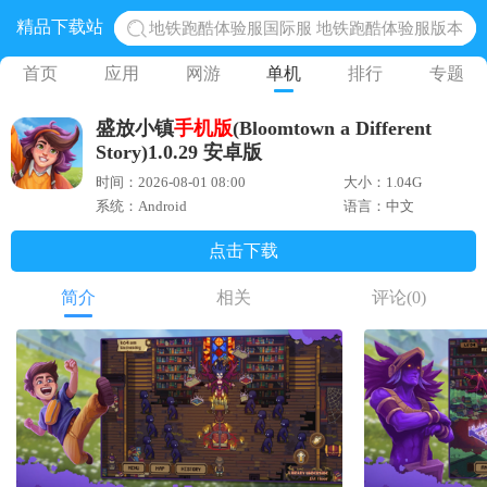
精品下载站
地铁跑酷体验服国际服 地铁跑酷体验服版本
网易光遇手游正版 点亮星空共庆周年
首页
应用
网游
单机
排行
专题
黎明觉醒生机腾讯正版 黎明觉醒生机国际服
盛放小镇
手机版
(Bloomtown a Different
蛋仔派对下载 蛋仔派对体验服
Story)1.0.29 安卓版
奥特曼王者传奇 正版奥特曼游戏
时间：2026-08-01 08:00
大小：1.04G
系统：Android
语言：中文
点击下载
简介
相关
评论
(0)