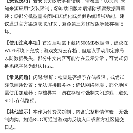
【安装技巧】
若安装失败或解析错误，请检查：①关闭"未
知来源应用"安装限制；②卸载旧版本后清除残留数据再重
装；③部分机型需关闭MIUI优化或类似系统增强功能。建
议通过官方渠道获取APK，避免第三方修改版导致存档损
坏。
【使用注意事项】
首次启动需下载约500MB数据包，建议在
Wi-Fi环境下完成；游戏支持云存档，但建议手动绑定账号
以防数据丢失。部分中文内容可能存在显示异常，可尝试切
换系统字体为默认样式。
【常见问题】
闪退/黑屏：检查是否授予存储权限，或尝试
降低画质设置；无法连接服务器：确认网络环境，部分地区
需使用加速器；存档异常：勿在存档时强制关闭游戏，避免
SD卡存储路径。
【其他提示】
本作为付费买断制，内含完整剧情体验，无强
制内购。如遇BUG可通过游戏内反馈入口或官方社区提交
日志。