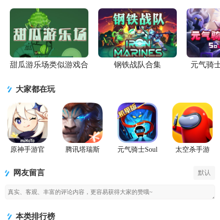
版
甜瓜游乐场类似游戏合
钢铁战队合集
元气骑
集
大家都在玩
原神手游官
腾讯塔瑞斯
元气骑士Soul
太空杀手游
方正版
世界游戏正
Knight国际服
版
最新版
网友留言
默认
本类排行榜