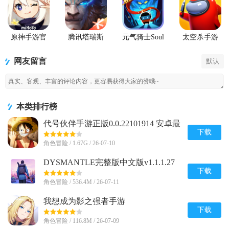
原神手游官
腾讯塔瑞斯
元气骑士Soul
太空杀手游
方正版
世界游戏正
Knight国际服
版
最新版
网友留言
默认
本类排行榜
代号伙伴手游正版0.0.22101914 安卓最
新版
下载
角色冒险 / 1.67G / 26-07-10
DYSMANTLE完整版中文版v1.1.1.27
安卓免付费版
下载
角色冒险 / 536.4M / 26-07-11
我想成为影之强者手游
(Eminence)v1.0.7 安卓最新版
下载
角色冒险 / 116.8M / 26-07-09