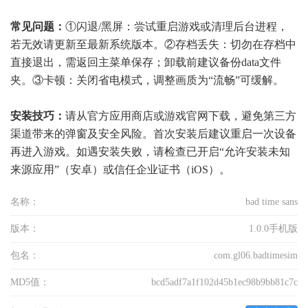
常见问题：
①闪退/黑屏：尝试重启游戏或清理后台进程，
若无效请更新至最新系统版本。②存档丢失：切勿在存档中
直接退出，需返回主菜单保存；卸载前建议备份data文件
夹。③卡顿：关闭省电模式，调整画质为“流畅”可缓解。
安装技巧：
请从官方应用商店或游戏官网下载，避免第三方
渠道带来的弹窗及安全风险。首次安装后建议重启一次设备
再进入游戏。如遇安装失败，请检查已开启“允许安装未知
来源应用”（安卓）或信任企业证书（iOS）。
名称：
bad time sans
版本：
1.0.0手机版
包名：
com.gl06.badtimesim
MD5值：
bcd5adf7a1f102d45b1ec98b9bb81c7c