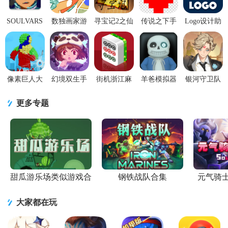
SOULVARS
数独画家游
寻宝记2之仙
传说之下手
Logo设计助
手游1.2.4 最
戏
宫宝藏1.2.0
机版最新版
手app2.0.3安
新免费版
V2022.02.11
神秘口令版
v1.0.3安卓
卓最新版
手机版
版
像素巨人大
幻境双生手
街机浙江麻
羊爸模拟器
银河守卫队
作战游戏1.0
游免费
将合集手机
游戏中文版
手游v1.5安
安卓版
1.5.0.404.401.1022
版安卓版
1.0.0手机版
卓官方版
更多专题
安卓最
v99.20 最新
版
甜瓜游乐场类似游戏合
钢铁战队合集
元气骑
集
大家都在玩