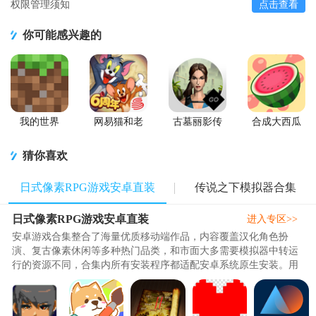
权限管理须知
点击查看
你可能感兴趣的
我的世界
网易猫和老
古墓丽影传
合成大西瓜
Minecraft最
鼠游戏
说迷踪游戏
免费版
新基岩版
软件
猜你喜欢
日式像素RPG游戏安卓直装
传说之下模拟器合集
日式像素RPG游戏安卓直装
进入专区>>
安卓游戏合集整合了海量优质移动端作品，内容覆盖汉化角色扮
演、复古像素休闲等多种热门品类，和市面大多需要模拟器中转运
行的资源不同，合集内所有安装程序都适配安卓系统原生安装。用
户获取资源后简单下载即可完成..