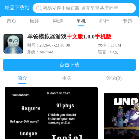
精品下载站
网易光遇手游正版 点亮星空共庆周年
黎明觉醒生机腾讯正版 黎明觉醒生机国际服
首页
应用
网游
单机
排行
专题
蛋仔派对下载 蛋仔派对体验服
羊爸模拟器游戏
中文版
1.0.0
手机版
奥特曼王者传奇 正版奥特曼游戏
时间：2026-07-23 18:08
大小：13.8M
地铁跑酷体验服国际服 地铁跑酷体验服版本
系统：Android
语言：中文
点击下载
简介
相关
评论
(0)