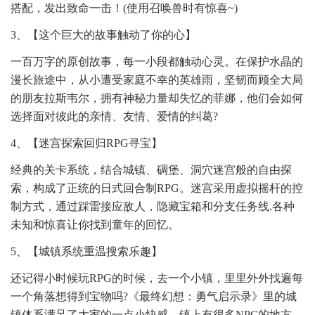
搭配，发出致命一击！(使用召唤兽时有惊喜~)
3、【这个巨大的故事触动了你的心】
一百万字的原创故事，每一小段都触动心灵。在保护水晶的
漫长旅途中，从小遭受家庭不幸的英雄雨，坚韧而顾全大局
的朋友拉斯韦尔，拥有神秘力量却失忆的菲娜，他们会如何
选择面对彼此的亲情、友情、爱情的纠葛?
4、【迷宫探索回归RPG寻宝】
经典的关卡系统，结合城镇、碉堡、洞穴迷宫般的自由探
索，构成了正统的日式回合制RPG。迷宫采用虚拟摇杆的控
制方式，通过踩雷接应敌人，隐藏宝箱和分支任务线.各种
未知和惊喜让你找到童年的回忆。
5、【城镇系统重温搜索乐趣】
还记得小时候玩RPG的时候，去一个小镇，里里外外找遍每
一个角落想得到宝物吗?《最终幻想：勇气启示录》里的城
镇体系满足了大家的一点小快感。镇上有很多NPC的地方，