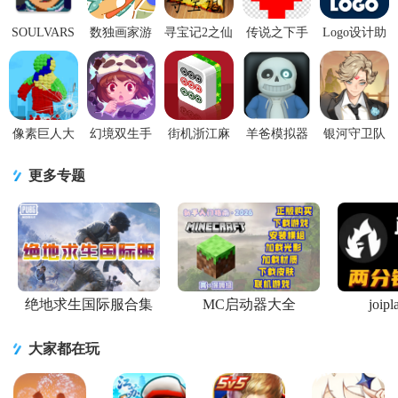
SOULVARS
数独画家游
寻宝记2之仙
传说之下手
Logo设计助
手游1.2.4 最
戏
宫宝藏1.2.0
机版最新版
手app2.0.3安
新免费版
V2022.02.11
神秘口令版
v1.0.3安卓
卓最新版
手机版
版
像素巨人大
幻境双生手
街机浙江麻
羊爸模拟器
银河守卫队
作战游戏1.0
游免费
将合集手机
游戏中文版
手游v1.5安
安卓版
1.5.0.404.401.1022
版安卓版
1.0.0手机版
卓官方版
更多专题
安卓最
v99.20 最新
版
绝地求生国际服合集
MC启动器大全
joi
大家都在玩