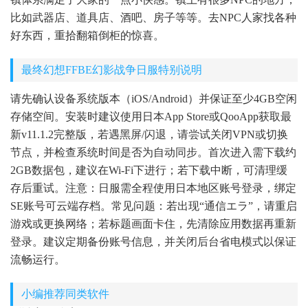
比如武器店、道具店、酒吧、房子等等。去NPC人家找各种
好东西，重拾翻箱倒柜的惊喜。
最终幻想FFBE幻影战争日服特别说明
请先确认设备系统版本（iOS/Android）并保证至少4GB空闲
存储空间。安装时建议使用日本App Store或QooApp获取最
新v11.1.2完整版，若遇黑屏/闪退，请尝试关闭VPN或切换
节点，并检查系统时间是否为自动同步。首次进入需下载约
2GB数据包，建议在Wi-Fi下进行；若下载中断，可清理缓
存后重试。注意：日服需全程使用日本地区账号登录，绑定
SE账号可云端存档。常见问题：若出现“通信エラ”，请重启
游戏或更换网络；若标题画面卡住，先清除应用数据再重新
登录。建议定期备份账号信息，并关闭后台省电模式以保证
流畅运行。
小编推荐同类软件