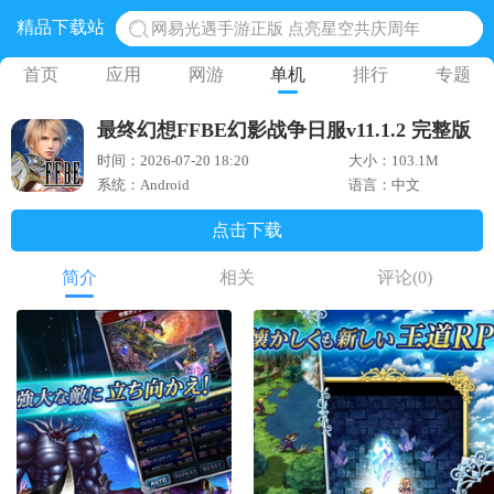
精品下载站
网易光遇手游正版 点亮星空共庆周年
黎明觉醒生机腾讯正版 黎明觉醒生机国际服
首页
应用
网游
单机
排行
专题
蛋仔派对下载 蛋仔派对体验服
最终幻想FFBE幻影战争日服v11.1.2 完整版
奥特曼王者传奇 正版奥特曼游戏
时间：2026-07-20 18:20
大小：103.1M
地铁跑酷体验服国际服 地铁跑酷体验服版本
系统：Android
语言：中文
点击下载
简介
相关
评论
(0)