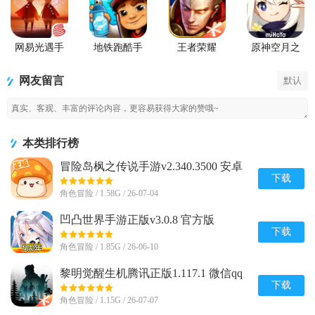
网易光遇手
地铁跑酷手
王者荣耀
原神空月之
游正版
游国服
2026官方最
歌版本
新版
网友留言
默认
本类排行榜
冒险岛枫之传说手游v2.340.3500 安卓
最新版
下载
角色冒险 / 1.58G / 26-07-04
凹凸世界手游正版v3.0.8 官方版
下载
角色冒险 / 1.85G / 26-06-10
黎明觉醒生机腾讯正版1.117.1 微信qq
登录版
下载
角色冒险 / 1.15G / 26-07-07