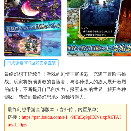
日式像素RPG游戏安卓直装
最终幻想正统续作！游戏的剧情丰富多彩，充满了冒险与挑
战。玩家将扮演勇敢的冒险者，与各种强大的敌人展开激烈
的战斗，不断提升自己的实力，探索未知的世界，解开各种
谜团，感受到最终幻想系列的独特魅力。
最终幻想手游全部版本（含外传，内置菜单）
链接：
https://pan.baidu.com/s/1_-9fFuEq9plIXNsixpX6TA?
pwd=j9p6