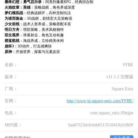
最终幻想：勇气启示录
：同系列像素RPG，经典回合制
火焰纹章：英雄
：策略战棋，角色养成深度
梦幻模拟战
：经典战棋IP，兵种克制玩法
为谁而炼金
：3D战棋，剧情宏大且策略强
少女前线
：战术人形养成，策略搭配丰富
明日方舟
：塔防策略，美术风格独特
双生视界
：弹幕射击，角色互动有趣
碧蓝航线
：海战养成，立绘精美休闲
崩坏3
：3D动作，打击感爽快
原神
：开放世界，探索与元素反应
名称：
FFBE
版本：
v11.1.2 完整版
厂商：
Square Enix
官网：
http://www.jp.square-enix.com/FFBE/
包名：
com.square_enix.ffbejpn
MD5值：
baa67f23dc6cbddf51351841fb2c8b9f