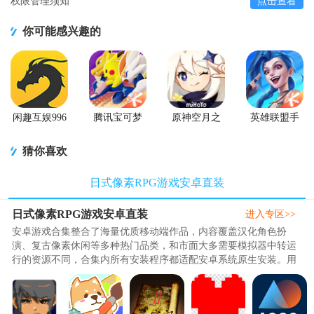
权限管理须知
点击查看
你可能感兴趣的
闲趣互娱996
腾讯宝可梦
原神空月之
英雄联盟手
传奇盒子官
大集结国服
歌版本
游国服正版
方正版
正式版
猜你喜欢
日式像素RPG游戏安卓直装
日式像素RPG游戏安卓直装
进入专区>>
安卓游戏合集整合了海量优质移动端作品，内容覆盖汉化角色扮
演、复古像素休闲等多种热门品类，和市面大多需要模拟器中转运
行的资源不同，合集内所有安装程序都适配安卓系统原生安装。用
户获取资源后简单下载即可完成..