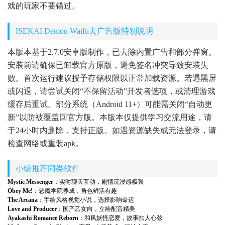
戏的玩家不要错过。
ISEKAI Demon Waifu去广告版特别说明
本版本基于2.7.0安卓版制作，已去除内置广告和部分弹窗。
安装前请确保已卸载官方原版，避免签名冲突导致安装失
败。首次运行建议授予存储权限以正常加载资源。若遇黑屏
或闪退，请尝试关闭“不保留活动”开发者选项，或清理游戏
缓存后重试。部分系统（Android 11+）可能需关闭“自动更
新”以防被覆盖回官方版。本版本仅提供学习交流用途，请
于24小时内删除，支持正版。如遇资源缺失或无法登录，请
检查网络或重装apk。
小编推荐同类软件
Mystic Messenger
：实时聊天互动，剧情沉浸感极强
Obey Me!
：恶魔学院养成，角色鲜活有趣
The Arcana
：手绘风格视觉小说，选择影响命运
Love and Producer
：国产乙女向，立绘配音精美
Ayakashi Romance Reborn
：和风妖怪恋爱，故事扣人心弦