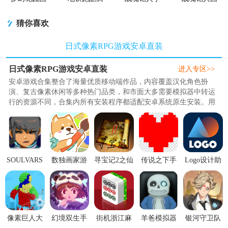
服正版
讯版
游九游版
服联机版
(Otherworld
猜你喜欢
Legends)
日式像素RPG游戏安卓直装
日式像素RPG游戏安卓直装
进入专区>>
安卓游戏合集整合了海量优质移动端作品，内容覆盖汉化角色扮
演、复古像素休闲等多种热门品类，和市面大多需要模拟器中转运
行的资源不同，合集内所有安装程序都适配安卓系统原生安装。用
户获取资源后简单下载即可完成..
SOULVARS
数独画家游
寻宝记2之仙
传说之下手
Logo设计助
手游1.2.4 最
戏
宫宝藏1.2.0
机版最新版
手app2.0.3安
新免费版
V2022.02.11
神秘口令版
v1.0.3安卓
卓最新版
手机版
版
像素巨人大
幻境双生手
街机浙江麻
羊爸模拟器
银河守卫队