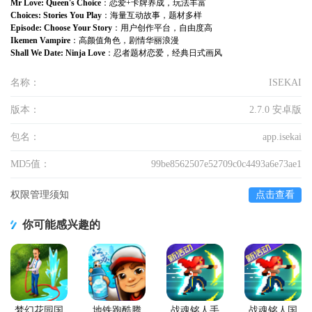
Mr Love: Queen's Choice
：恋爱+卡牌养成，玩法丰富
Choices: Stories You Play
：海量互动故事，题材多样
Episode: Choose Your Story
：用户创作平台，自由度高
Ikemen Vampire
：高颜值角色，剧情华丽浪漫
Shall We Date: Ninja Love
：忍者题材恋爱，经典日式画风
名称：
ISEKAI
版本：
2.7.0 安卓版
包名：
app.isekai
MD5值：
99be8562507e52709c0c4493a6e73ae1
权限管理须知
点击查看
你可能感兴趣的
梦幻花园国
地铁跑酷腾
战魂铭人手
战魂铭人国