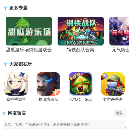
作战游戏1.0
游免费
将合集手机
游戏中文版
手游v1.5安
安卓版
1.5.0.404.401.1022
版安卓版
1.0.0手机版
卓官方版
更多专题
安卓最
v99.20 最新
版
甜瓜游乐场类似游戏合
钢铁战队合集
元气骑
集
大家都在玩
原神手游官
腾讯塔瑞斯
元气骑士Soul
太空杀手游
方正版
世界游戏正
Knight国际服
版
最新版
网友留言
默认