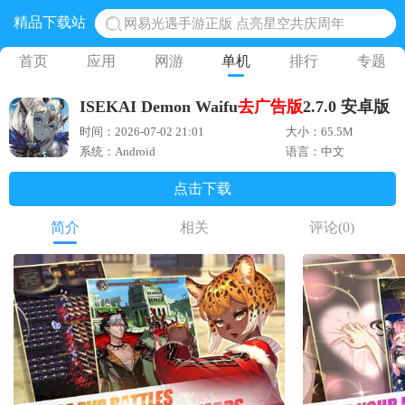
精品下载站
网易光遇手游正版 点亮星空共庆周年
黎明觉醒生机腾讯正版 黎明觉醒生机国际服
首页
应用
网游
单机
排行
专题
蛋仔派对下载 蛋仔派对体验服
ISEKAI Demon Waifu
去广告版
2.7.0 安卓版
奥特曼王者传奇 正版奥特曼游戏
时间：2026-07-02 21:01
大小：65.5M
地铁跑酷体验服国际服 地铁跑酷体验服版本
系统：Android
语言：中文
点击下载
简介
相关
评论
(0)