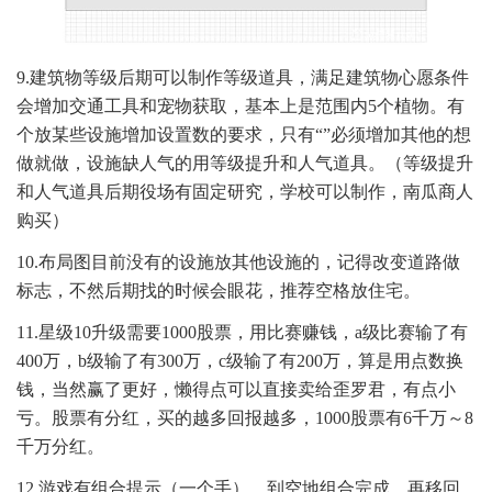
9.建筑物等级后期可以制作等级道具，满足建筑物心愿条件
会增加交通工具和宠物获取，基本上是范围内5个植物。有
个放某些设施增加设置数的要求，只有“”必须增加其他的想
做就做，设施缺人气的用等级提升和人气道具。（等级提升
和人气道具后期役场有固定研究，学校可以制作，南瓜商人
购买）
10.布局图目前没有的设施放其他设施的，记得改变道路做
标志，不然后期找的时候会眼花，推荐空格放住宅。
11.星级10升级需要1000股票，用比赛赚钱，a级比赛输了有
400万，b级输了有300万，c级输了有200万，算是用点数换
钱，当然赢了更好，懒得点可以直接卖给歪罗君，有点小
亏。股票有分红，买的越多回报越多，1000股票有6千万～8
千万分红。
12.游戏有组合提示（一个手），到空地组合完成，再移回