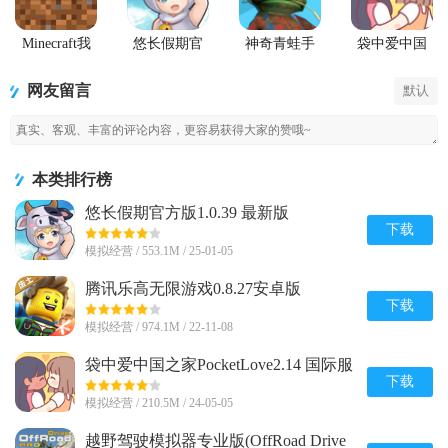
Minecraft我
悠长假期官
神奇青蛙手
袋中爱中国
的世界Beta版
方版
机版
之家
(Amazing
PocketLove
网友留言
默认
Frog)
本类排行榜
悠长假期官方版1.0.39 最新版
下载
模拟经营 / 553.1M / 25-01-05
腾讯乐高无限游戏0.8.27安卓版
下载
模拟经营 / 974.1M / 22-11-08
袋中爱中国之家PocketLove2.14 国际服
下载
模拟经营 / 210.5M / 24-05-05
越野驾驶模拟器专业版(OffRoad Drive