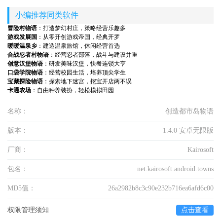
小编推荐同类软件
冒险村物语
：打造梦幻村庄，策略经营乐趣多
游戏发展国
：从零开创游戏帝国，经典开罗
暖暖温泉乡
：建造温泉旅馆，休闲经营首选
合战忍者村物语
：经营忍者部落，战斗与建设并重
创意汉堡物语
：研发美味汉堡，快餐连锁大亨
口袋学院物语
：经营校园生活，培养顶尖学生
宝藏探险物语
：探索地下迷宫，挖宝开店两不误
卡通农场
：自由种养装扮，轻松模拟田园
名称：
创造都市岛物语
版本：
1.4.0 安卓无限版
厂商：
Kairosoft
包名：
net.kairosoft.android.towns
MD5值：
26a2982b8c3c90e232b716ea6afd6c00
权限管理须知
点击查看