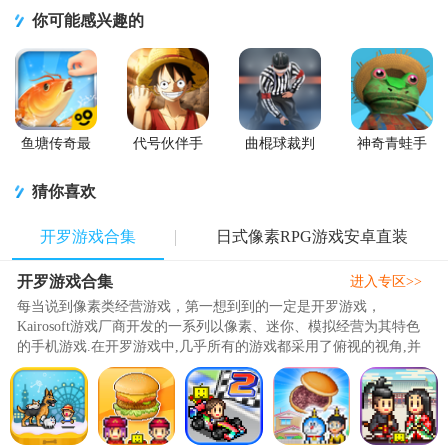
你可能感兴趣的
鱼塘传奇最
代号伙伴手
曲棍球裁判
神奇青蛙手
新的版
游正版
模拟器
机版
(Hockey
(Amazing
猜你喜欢
Referee
Frog)
Simulator)
开罗游戏合集
日式像素RPG游戏安卓直装
开罗游戏合集
进入专区>>
每当说到像素类经营游戏，第一想到到的一定是开罗游戏，
Kairosoft游戏厂商开发的一系列以像素、迷你、模拟经营为其特色
的手机游戏.在开罗游戏中,几乎所有的游戏都采用了俯视的视角,并
且大多数游戏还可以进行放大画面的操作,同时在游戏中达到规定的
年限时一部分的能力和要素可以继承到次回游戏中(强力二周目).让
玩家即便在游戏后期依旧可以感受到极具乐趣的游戏体验。..