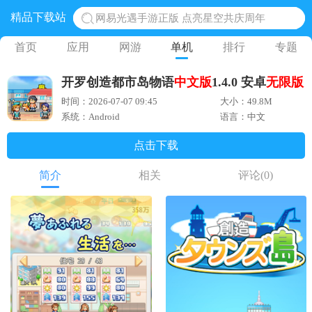
精品下载站
网易光遇手游正版 点亮星空共庆周年
黎明觉醒生机腾讯正版 黎明觉醒生机国际服
首页
应用
网游
单机
排行
专题
蛋仔派对下载 蛋仔派对体验服
开罗创造都市岛物语
中文版
1.4.0 安卓
无限版
奥特曼王者传奇 正版奥特曼游戏
时间：2026-07-07 09:45
大小：49.8M
地铁跑酷体验服国际服 地铁跑酷体验服版本
系统：Android
语言：中文
点击下载
简介
相关
评论
(0)