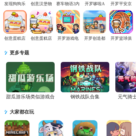
发现狗狗乐
创意汉堡物
赛车物语2内
开罗哆啦A
开罗平安京
园折相思版
语折相思内
置作弊菜单
梦的铜锣烧
物语游戏最
v3.00 最新
置菜单
最新版v
店物语游戏
新版v1.2.0
版
v1.4.7 安卓
2.6.8 最新版
v1.0.7 最新
官方正版
版
版
创意蛋糕店
创意蛋糕店
开罗游戏电
开罗创造都
开罗篮球俱
官方版2.2.4
官服下载
视演播室物
市岛物语中
乐部物语汉
安卓版
v1.0.6 测试
语最新版101
文版1.4.0 安
化免费版
更多专题
服
官方版
卓无限版
v1.3.6 最新
版
甜瓜游乐场类似游戏合
钢铁战队合集
元气骑
集
大家都在玩