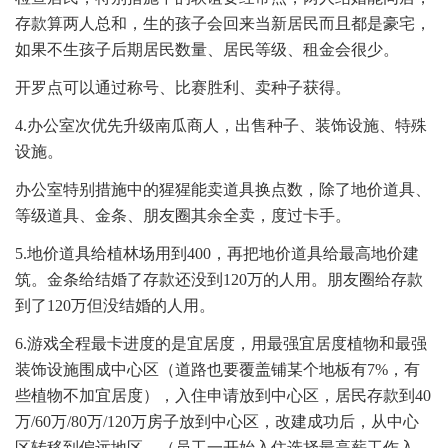
存款算两人总和，生的孩子会回来当新居民而且都是豪宅，
如果不生孩子后期居民数量、居民等级、租金会很少。
开罗点可以通过称号、比赛胜利、卖种子获得。
4.办公室次优先升级南瓜商人，出售种子、装饰设施、特殊
设施。
办公室特别措施中的猩猩能卖道具换点数，除了地价道具、
等级道具、金条、朋友圈其余全卖，度过卡手。
5.地价道具给植林场用到400，再把地价道具给最高地价建
筑。金条给结婚了存款还没到120万的人用。朋友圈给存款
到了120万但没结婚的人用。
6.游戏全程最卡进度的是宜居度，用最强宜居度植物和最强
装饰设施围成中心区（道路也要覆盖铺某个地板有7%，有
些植物不加宜居度），入住申请放到中心区，居民存款到40
万/60万/80万/120万房子放到中心区，改建成功后，从中心
区转移到偏远地区。（员工一开始入住选择最高薪工作入