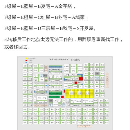
F绿屋～E蓝屋～B夏宅～A金字塔，
F绿屋～E橙屋～C红屋～B冬宅～A城家，
F绿屋～E蓝屋～D三层屋～B秋宅～S开罗屋。
8.转移后工作地点太远无法工作的，用辞职卷重新找工作，
或者移回去。