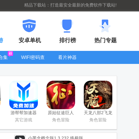
精品下载站：打造最安全最新的免费软件下载站!
游
安卓单机
排行榜
热门专题
合集
WIFI密码查
看片神器
看器
bt手游盒子大
全
游帮帮加速器
原始征途巨人
天龙八部2飞龙
下载安卓
网络官服版
战天手游
其它游戏
角色冒险
角色冒险
小黑盒概念版
1.3.232 终极版