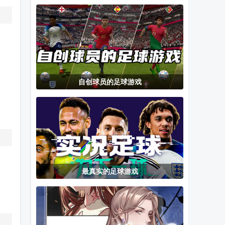
新版
忍者风暴
器(SMR-
1(Ultimate
ToolBox)
Ninja
STORM)
自创球员的足球游戏
最真实的足球游戏