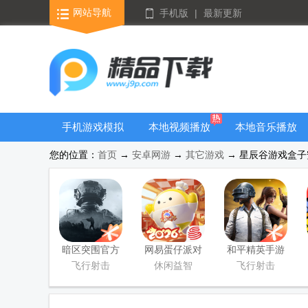
网站导航
手机版
|
最新更新
手机游戏模拟
本地视频播放
本地音乐播放
器安卓版合集
器
器
您的位置：
首页
→
安卓网游
→
其它游戏
→ 星辰谷游戏盒子安
暗区突围官方
网易蛋仔派对
和平精英手游
版
联机版
正式版
飞行射击
休闲益智
飞行射击