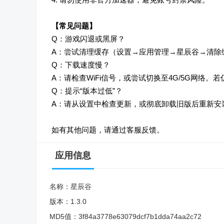
【常见问题】
Q：游戏闪退或黑屏？
A：尝试清理缓存（设置→应用管理→星辰谷→清除
Q：下载速度慢？
A：请检查WiFi信号，或尝试切换至4G/5G网络
Q：提示“版本过低”？
A：请从设置中检查更新，或彻底卸载旧版后重新安装最
如有其他问题，请通过客服反馈。
应用信息
名称：
星辰谷
版本：
1.3.0
MD5值：
3f84a3778e63079dcf7b1dda74aa2c72