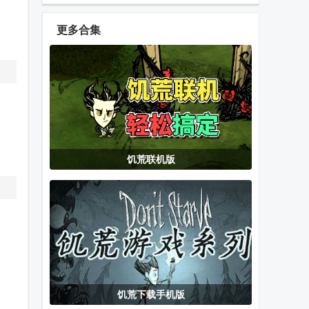
版
户端
最新正版
(gameguardian
更多合集
apk)
Fuck光速虚拟
星愿盒子模拟
腾讯爱玩游戏
机插件
器(Star Box
中心app官方
Simulator)
版
世嘉土星模拟
Winlator J大
一起温州麻将
饥荒联机版
器Yaba
版pc模拟器
app官方安装
Sanshiro 2
包
Pro安卓中文
四川宜宾博雅
茱元游戏模拟
我的世界珍妮
版
棋牌官方版
器TV版
模组Jenny
Mod资源包
饥荒下载手机版
涂画捉迷藏最
火影忍者究极
PVZ2修改神