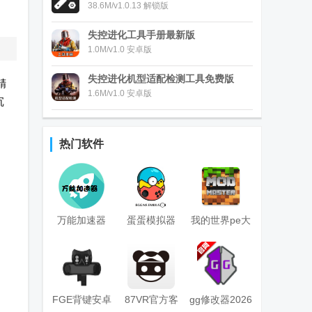
，
38.6M/v1.0.13 解锁版
失控进化工具手册最新版
1.0M/v1.0 安卓版
失控进化机型适配检测工具免费版
精
1.6M/v1.0 安卓版
沉
热门软件
万能加速器
蛋蛋模拟器
我的世界pe大
2.0.2游戏变速
egginstaller安
师盒子
器app
装器
(Master for
MCPE)
FGE背键安卓
87VR官方客
gg修改器2026