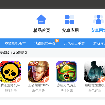
精品首页
安卓应用
安卓网
谷歌相机版本
地铁跑酷手游
元气骑士手游
游戏库
大全
大全
大全
卓版 1.3.0最新版
腾讯荒野乱斗
王者荣耀2026
凉屋元气骑士
黎明觉醒生机
官方正版
官方最新版
官方正版
腾讯正版
飞行射击
角色冒险
飞行射击
角色冒险