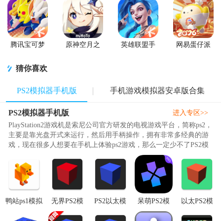
腾讯宝可梦
原神空月之
英雄联盟手
网易蛋仔派
大集结国服
歌版本
游国服正版
对工坊版游
正式版
戏
猜你喜欢
PS2模拟器手机版
手机游戏模拟器安卓版合集
PS2模拟器手机版
进入专区>>
PlayStation2游戏机是索尼公司官方研发的电视游戏平台，简称ps2，
主要是靠光盘开式来运行，然后用手柄操作，拥有非常多经典的游
戏，现在很多人想要在手机上体验ps2游戏，那么一定少不了PS2模
拟器了，最近发现几款非常好用的ps2模拟器，特意整合一起免费分
享给大家，包含了Aethersx2，呆萌模拟器，小鸡模拟器，PPSS22模
拟器，Citra模拟器等等，大多数都是免费的软件，下载好游戏后就
可..
鸭站ps1模拟
无界PS2模
PS2以太模
呆萌PS2模
以太PS2模
器
拟器
拟器修改版
拟器专业版
拟器
(DuckStation)
(NetherSX2)2.2n-
(AetherSX2)v1.9-
app免付费版
AetherSX2高