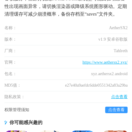
性出现画面异常，请切换渲染器或降级系统图形驱动。定期
清理缓存可减少崩溃概率，备份存档至“saves”文件夹。
名称：
AetherSX2
版本：
v1.9 安卓谷歌版
厂商：
Tahlreth
官网：
https://www.aethersx2.xyz/
包名：
xyz.aethersx2.android
MD5值：
e27e40a9aefdc6dde0551342a83a29ba
隐私政策：
点击查看
权限管理须知
点击查看
你可能感兴趣的