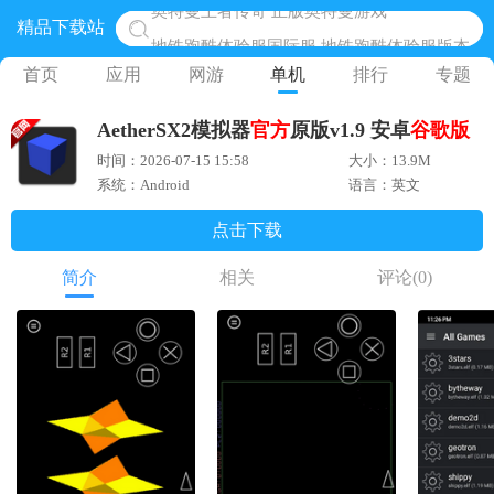
精品下载站
地铁跑酷体验服国际服 地铁跑酷体验服版本
网易光遇手游正版 点亮星空共庆周年
首页
应用
网游
单机
排行
专题
黎明觉醒生机腾讯正版 黎明觉醒生机国际服
AetherSX2模拟器
官方
原版v1.9 安卓
谷歌版
蛋仔派对下载 蛋仔派对体验服
时间：2026-07-15 15:58
大小：13.9M
奥特曼王者传奇 正版奥特曼游戏
系统：Android
语言：英文
点击下载
简介
相关
评论
(0)