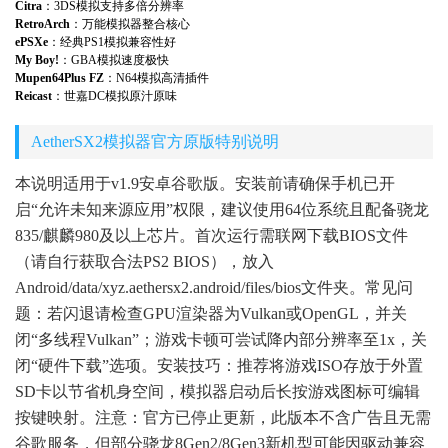
Citra
：3DS模拟支持多倍分辨率
RetroArch
：万能模拟器整合核心
ePSXe
：经典PS1模拟兼容性好
My Boy!
：GBA模拟速度极快
Mupen64Plus FZ
：N64模拟高清插件
Reicast
：世嘉DC模拟原汁原味
AetherSX2模拟器官方原版特别说明
本说明适用于v1.9安卓谷歌版。安装前请确保手机已开
启“允许未知来源应用”权限，建议使用64位系统且配备骁龙
835/麒麟980及以上芯片。首次运行需联网下载BIOS文件
（请自行获取合法PS2 BIOS），放入
Android/data/xyz.aethersx2.android/files/bios文件夹。常见问
题：若闪退请检查GPU渲染器为Vulkan或OpenGL，并关
闭“多线程Vulkan”；游戏卡顿可尝试降内部分辨率至1x，关
闭“硬件下载”选项。安装技巧：推荐将游戏ISO存放于外置
SD卡以节省机身空间，模拟器启动后长按游戏图标可编辑
按键映射。注意：官方已停止更新，此版本不含广告且无需
谷歌服务，但部分骁龙8Gen2/8Gen3新机型可能因驱动兼容