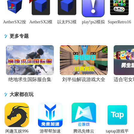
正版V0.1-
4248 汉化补
3668 滤镜版
5.0Pre2 手机
通cpu专用版
8969-
全版
最新版
alpha-1291
g611bb8
中文兼容
AetherSX2按
AetherSX2模
以太PS2模
play!ps2模拟
SuperRetro16
键美化版
拟器官方原
拟器
器最新版
模拟器专业
alpha-720汉
版v1.9 安卓
Aethersx2中
v0.70 手机
版2.2.0 安卓
更多专题
化最新版
谷歌版
文版v1.9-
版
免谷歌版
3668 安卓修
改版
绝地求生国际服合集
刘半仙解说游戏大全
适合宅女
大家都在玩
闲趣互娱996
游帮帮加速
腾讯先锋云
taptap游戏平