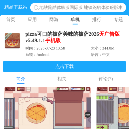
精品下载站
地铁跑酷体验服国际服 地铁跑酷体验服版本
网易光遇手游正版 点亮星空共庆周年
首页
应用
网游
单机
排行
专题
黎明觉醒生机腾讯正版 黎明觉醒生机国际服
pizza可口的披萨美味的披萨2026
无广告版
蛋仔派对下载 蛋仔派对体验服
v5.49.1.1
手机版
奥特曼王者传奇 正版奥特曼游戏
时间：2026-07-23 13:58
大小：344.0M
系统：Android
语言：中文
点击下载
简介
相关
评论
(3)