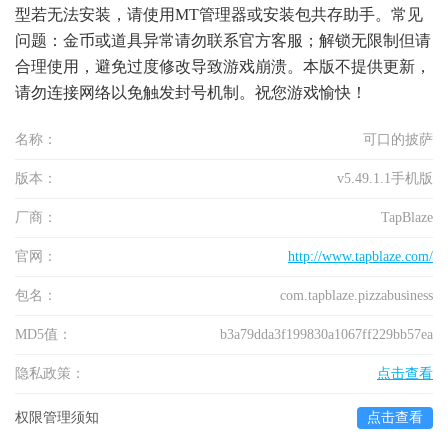
型若无法安装，请使用MT管理器或安装包共存助手。常见
问题：金币或道具异常请勿联系官方客服；解锁无限制但请
合理使用，避免过度修改导致游戏崩溃。本版不提供更新，
请勿连接网络以免触发封号机制。祝您游戏愉快！
名称：
可口的披萨
版本：
v5.49.1.1手机版
厂商：
TapBlaze
官网：
http://www.tapblaze.com/
包名：
com.tapblaze.pizzabusiness
MD5值：
b3a79dda3f199830a1067ff229bb57ea
隐私政策：
点击查看
权限管理须知
点击查看