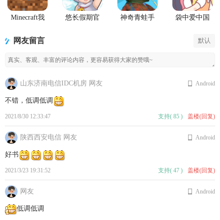
Minecraft我
悠长假期官
神奇青蛙手
袋中爱中国
的世界Beta版
方版
机版
之家
(Amazing
PocketLove
网友留言
默认
Frog)
山东济南电信IDC机房 网友
Android
不错，低调低调
2021/8/30 12:33:47
支持
(
85
)
盖楼(回复)
陕西西安电信 网友
Android
好书
2021/3/23 19:31:52
支持
(
47
)
盖楼(回复)
网友
Android
低调低调