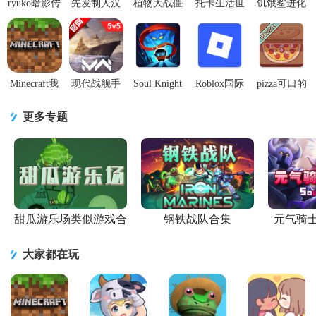
ryuko暗影传
先发制人汉
植物大战僵
托卡生活世
饥饿鲨进化
奇猎手中文
化版4.11.2
尸2修改版
界toca world
(Hungry
版手游1.4.5
内置菜单最
(Plants Vs
内置版
Shark
手机最新
新版
Zombies 2)
v1.135 安卓
Evolution)菜
m
单版
Minecraft我
现代战舰手
Soul Knight
Roblox国际
pizza可口的
的世界Beta
游国服版
元气骑士
版中文内置
披萨美味的
版
v0.106.0.54002
8.4.0内置作
菜单版
披萨2026无
更多专题
v1.26.20.24
最新版
弊菜单mod
v2.730.790
广告版v5.
安卓手
修
mod
甜瓜游乐场类似游戏合
钢铁战队合集
元气骑
集
大家都在玩