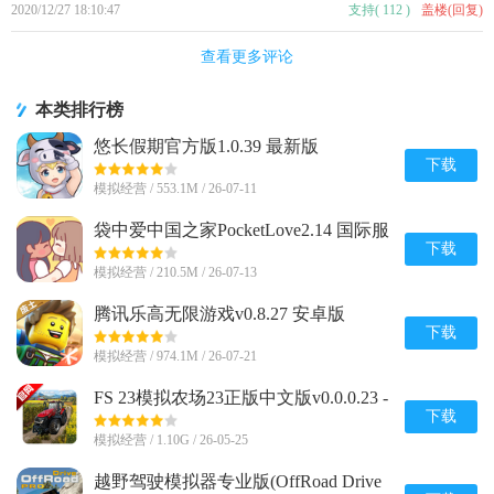
2020/12/27 18:10:47
支持
(
112
)
盖楼(回复)
查看更多评论
本类排行榜
悠长假期官方版1.0.39 最新版
下载
模拟经营 / 553.1M / 26-07-11
袋中爱中国之家PocketLove2.14 国际服
下载
模拟经营 / 210.5M / 26-07-13
腾讯乐高无限游戏v0.8.27 安卓版
下载
模拟经营 / 974.1M / 26-07-21
FS 23模拟农场23正版中文版v0.0.0.23 -
Google 谷歌版
下载
模拟经营 / 1.10G / 26-05-25
越野驾驶模拟器专业版(OffRoad Drive