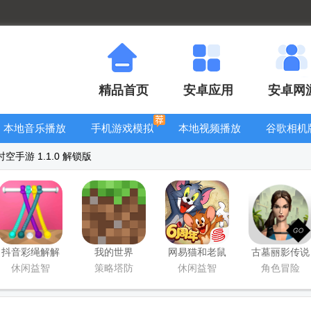
精品首页
安卓应用
安卓网
本地音乐播放
手机游戏模拟
本地视频播放
谷歌相机
器
器安卓版合集
器
大全
空手游 1.1.0 解锁版
抖音彩绳解解
我的世界
网易猫和老鼠
古墓丽影传说
乐手游
Minecraft最新
游戏
迷踪游戏软件
休闲益智
策略塔防
休闲益智
角色冒险
基岩版