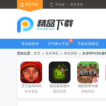
网站导航
手机版
|
最新更新
灵动岛软件
元气骑士手游
手机应用商店
大全
您的位置：
首页
→
安卓单机
→
角色冒险
→ 生存RPG3失落时
艾力达ARIDA
甜瓜游乐场中
我的世界中国
游戏
国版
版
角色冒险
模拟经营
策略塔防