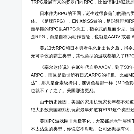
TRPG发展而来的婆罗门向RPG，比如辐射1和2就是
日本作为RPG的王国，诞生过很多偏门的融合
体。《足球RPG》，ENIX给SS做的，足球经理和
最早期的RPG以ARPG为主，指令式的反而少见。
是RPG，而是自称为动作冒险，也就是AADV 或者 A
美式3大RPG和日本勇者斗恶龙出名之后，指令
无可争议的霸主类型，其他类型的游戏都加入了RPG
《塞尔达传说》在80年代自称AADV，到了90
ARPG，而且是后世所有日式ARPG的样板。比如
达”，那真是像素级拷贝，连调色盘都一样（MD色
也就不了了之了。美国那边更乱。
由于历史原因，美国的家用机玩家长年都不知道
绝大多数美国游戏机玩家最早知道有RPG这个类型
美国PC游戏圈非常极客化，大家都是老千层饼
不太沾边的类型，你说它不对吧，公司还振振有词。