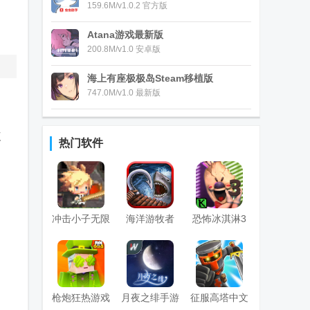
159.6M/v1.0.2 官方版
Atana游戏最新版
200.8M/v1.0 安卓版
海上有座极极岛Steam移植版
747.0M/v1.0 最新版
源
热门软件
冲击小子无限
海洋游牧者
恐怖冰淇淋3
钻石版
Raft Survival
国际版
国际版
枪炮狂热游戏
月夜之绯手游
征服高塔中文