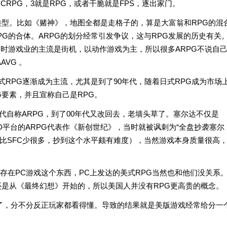
CRPG，3就是RPG，或者干脆就是FPS，逐出家门。
类型。比如《赌神》，地图全都是走格子的，算是大富翁和RPG的混
RPG的合体。ARPG的划分经常引发争议，这与RPG发展的历史有关
当时游戏业的主流是街机，以动作游戏为主，所以很多ARPG不说自
AVG 。
式RPG逐渐成为主流，尤其是到了90年代，随着日式RPG成为市场
要素，并且宣称自己是RPG。
年代自称ARPG，到了00年代又改回去，老墙头草了。塞尔达不仅是
MD平台的ARPG代表作《新创世纪》，当时就被讽刺为“全盘抄袭塞尔
彩比SFC少很多，抄到这个水平颇有难度），当然游戏本身质量很高
存在PC游戏这个东西，PC上发达的美式RPG当然也和他们没关系
还是从《最终幻想》开始的，所以美国人并没有RPG更高贵的概念。
了，分不分反正玩家都看得懂。导致的结果就是美版游戏经常给分一