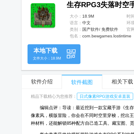
生存RPG3失落时空手游
大小：
18.9M
时
语言：
中文
环
类别：
国产软件/ 免费软件
官
包名：
com.bewgames.lostintime
本地下载
文件大小：18.9M
软件介绍
相关下载
软件截图
精品下载精心为您推荐：
日式像素RPG游戏安卓直装
编辑点评：导读：最近挖到一款宝藏手游《生存R
像素风，横版冒险，你会在不同时空里穿梭，挖出王国
种材料，还能解锁85种配方自己造工具。藏宝图、