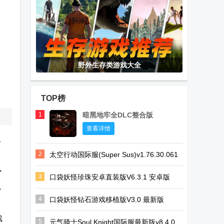
野外生存类游戏大全
TOP榜
1
暗黑地牢全DLC整合版
查看详情
手
2
太空行动国际服(Super Sus)v1.76.30.061
安卓最新版
了
3
口袋妖怪珍珠安卓直装版V6.3.1 安卓版
以
4
口袋妖怪钻石游戏移植版V3.0 最新版
戏
5
元气骑士Soul Knight国际服最新版v8.4.0