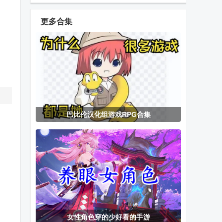
(Fan of Guns)
无限钻石
更多合集
我的小花仙无
只有一个真相
狂暴战龙去广
限金币版
游戏无限提示
告版
版
月圆之夜月蚀
奇趣电玩安卓
地铁跑酷体验
巴比伦汉化组游戏RPG合集
全职业吾爱修
版
服无限金币免
改
费版
开心萌宠手游
创意汉堡物语
地铁跑酷熊出
折相思内置菜
没联动版本
单
勇士之门官方
无限弹球游戏
做一个汉堡游
女性角色穿的少好看的手游