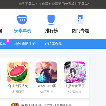
精品下载站：打造最安全最新的免费软件下载站!
游
安卓单机
排行榜
热门专题
版本
地铁跑酷手游
游戏库合集
大全
WIFI密码查
看器
合成大西瓜免
Dead Cells国
主播女孩重度
费版
际服最新版
依赖手机版安
休闲益智
动作格斗
模拟经营
卓版Steam移
植版
网易大神西游记官方版
1.0.0最新版