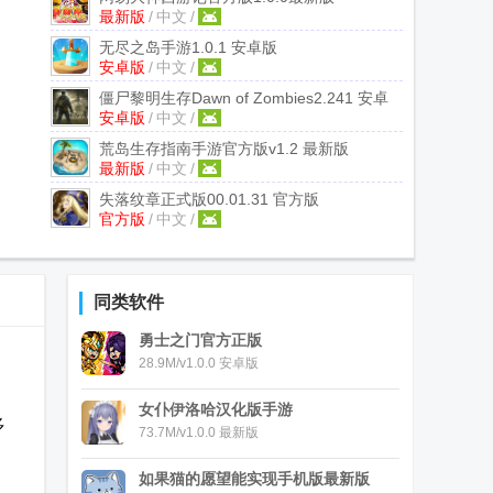
最新版
/
中文
/
无尽之岛手游
1.0.1 安卓版
安卓版
/
中文
/
僵尸黎明生存Dawn of Zombies
2.241 安卓
安卓版
/
中文
/
版
荒岛生存指南手游官方版
v1.2 最新版
最新版
/
中文
/
失落纹章正式版
00.01.31 官方版
官方版
/
中文
/
同类软件
勇士之门官方正版
28.9M/v1.0.0 安卓版
女仆伊洛哈汉化版手游
多
73.7M/v1.0.0 最新版
如果猫的愿望能实现手机版最新版