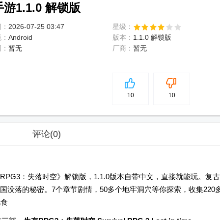
1.1.0 解锁版
间：
2026-07-25 03:47
星级：
境：
Android
版本：
1.1.0 解锁版
网：
暂无
厂商：
暂无
5
分
10
10
评论
(0)
PG3：失落时空》解锁版，1.1.0版本自带中文，直接就能玩。复古
没落的秘密。7个章节剧情，50多个地牢洞穴等你探索，收集220
觅食