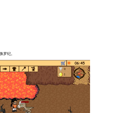
和侏罗纪。