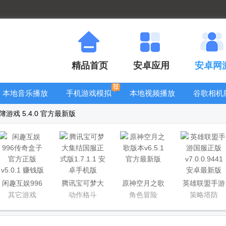
精品首页
安卓应用
安卓网
本地音乐播放
手机游戏模拟
本地视频播放
谷歌相机
器
器安卓版合集
器
大全
游戏 5.4.0 官方最新版
闲趣互娱996
腾讯宝可梦大
原神空月之歌
英雄联盟手游
传奇盒子官方
集结国服正式
版本
国服正版
其它游戏
动作格斗
角色冒险
策略塔防
正版
版