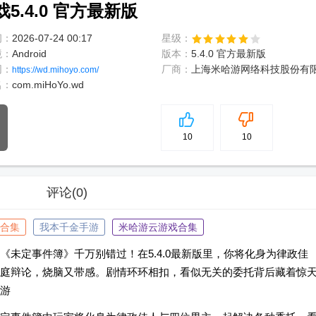
.4.0 官方最新版
间：
2026-07-24 00:17
星级：
境：
Android
版本：
5.4.0 官方最新版
网：
厂商：
上海米哈游网络科技股份有
https://wd.mihoyo.com/
名：
com.miHoYo.wd
5
分
10
10
评论
(0)
合集
我本千金手游
米哈游云游戏合集
未定事件簿》千万别错过！在5.4.0最新版里，你将化身为律政佳
庭辩论，烧脑又带感。剧情环环相扣，看似无关的委托背后藏着惊
游