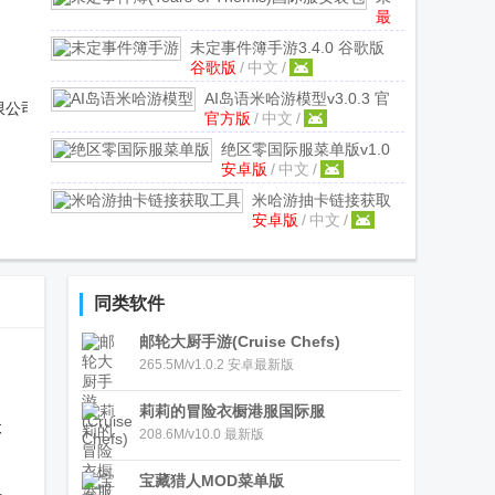
最
定
新
事
未定事件簿手游
3.4.0 谷歌版
版
/
件
谷歌版
/
中文
/
中
簿
文
/
AI岛语米哈游模型
v3.0.3 官
(Tears
限公司
官方版
/
中文
/
方版
of
绝区零国际服菜单版
v1.0
Themis)
安卓版
/
中文
/
安卓模组
国
际
米哈游抽卡链接获取
服
安卓版
/
中文
/
工具
v1.3.0 安卓版
安
装
包
同类软件
3.4.0
最
邮轮大厨手游(Cruise Chefs)
新
265.5M/v1.0.2 安卓最新版
版
莉莉的冒险衣橱港服国际服
天
208.6M/v10.0 最新版
宝藏猎人MOD菜单版