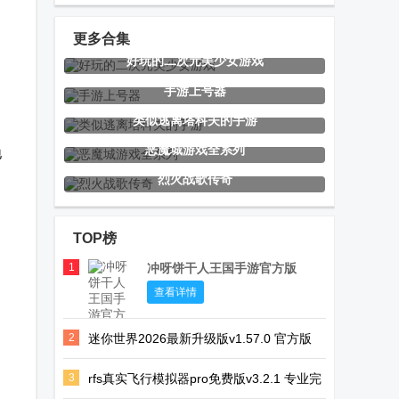
(Gacha Ultra)
拟.apk
更多合集
好玩的二次元美少女游戏
加查咖啡厅
My virtual
小忍计划沙漠
手游上号器
(Gacha Cafe)
baby care
篇(Viva
类似逃离塔科夫的手游
game手游
Project)直玩
恶魔城游戏全系列
地
版
烈火战歌传奇
Flycast模拟器
飞机大厨手游
贵港同城游四
完美汉化版
(Airplane
副牌拖拉机
TOP榜
Chefs)
1
冲呀饼干人王国手游官方版
披萨男孩GBA
第七史诗亚服
世嘉模拟器
查看详情
模拟器(Pizza
最新版
Flycast新版本
2
迷你世界2026最新升级版v1.57.0 官方版
Boy A Pro)
3
rfs真实飞行模拟器pro免费版v3.2.1 专业完
Nesoid模拟器
Snes9x EX模
弗洛伦斯之恋
整版