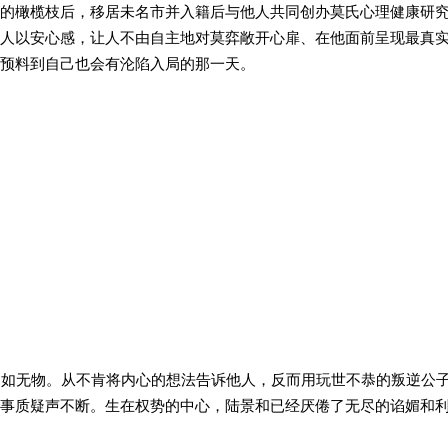
的橄榄枝后，移居未名市并入籍后与他人共同创办莫氏心理健康研
人以安心感，让人不由自主地对莫弈敞开心扉、在他面前呈现最真
预料到自己也会有沦陷入局的那一天。
则如无物。从不肯将内心的想法告诉他人，反而用玩世不恭的叛逆公
事质疑声不断。生在权势的中心，陆景和已经厌倦了无尽的谄媚和