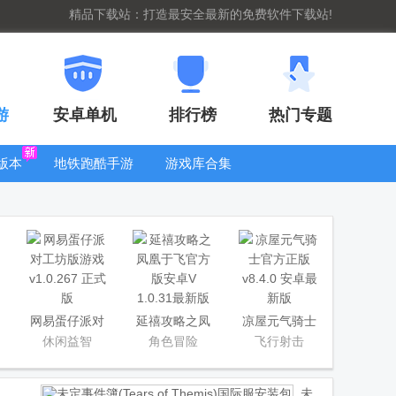
精品下载站：打造最安全最新的免费软件下载站!
游
安卓单机
排行榜
热门专题
版本
地铁跑酷手游
游戏库合集
大全
WIFI密码查
看器
网易蛋仔派对
延禧攻略之凤
凉屋元气骑士
工坊版游戏
凰于飞官方版
官方正版
休闲益智
角色冒险
飞行射击
未