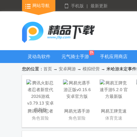
网站导航
手机版
|
最新更新
灵动岛软件
元气骑士手游
手机应用商店
大全
您的位置：
首页
→
安卓网游
→
模拟经营
→ 米哈游未定事件簿
腾讯火影忍者
网易光遇手游
网易王牌竞速
忍者新世代
正版
手游
角色冒险
角色冒险
体育竞速
2026游戏