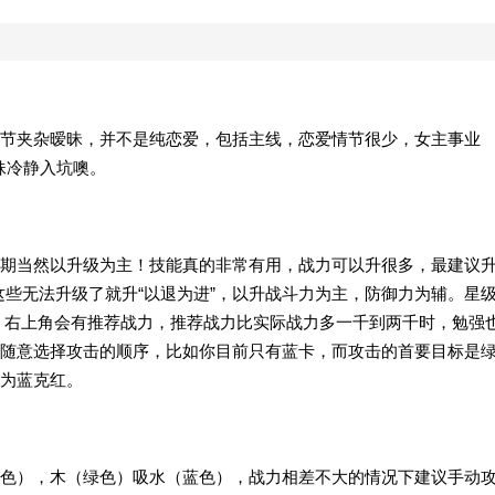
节夹杂暧昧，并不是纯恋爱，包括主线，恋爱情节很少，女主事业
妹冷静入坑噢。
期当然以升级为主！技能真的非常有用，战力可以升很多，最建议
果这些无法升级了就升“以退为进”，以升战斗力为主，防御力为辅。星
斗，右上角会有推荐战力，推荐战力比实际战力多一千到两千时，勉强
随意选择攻击的顺序，比如你目前只有蓝卡，而攻击的首要目标是
为蓝克红。
色），木（绿色）吸水（蓝色），战力相差不大的情况下建议手动