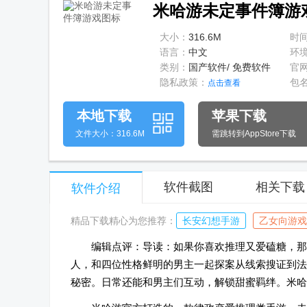
米哈游未定事件簿游戏5
大小：
316.6M
时
语言：
中文
环
类别：
国产软件/ 免费软件
官
隐私政策：
包
点击查看
本地下载
苹果下载
文件大小：316.6M
需跳转到AppStore下载
软件截图
相关下载
软件介绍
精品下载精心为您推荐：
长安幻想手游
乙女向游戏
编辑点评：导读：如果你喜欢推理又爱磕糖，那《
人，和四位性格鲜明的男主一起探案从线索搜证到法
秘密。日常还能和男主们互动，解锁甜蜜羁绊。米哈