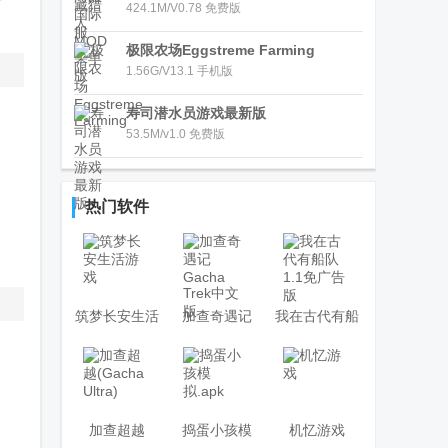
看
424.1M/V0.78 免费版
极限农场Eggstreme Farming
1.56G/V13.1 手机版
寿司潜水员游戏最新版
53.5M/v1.0 免费版
热门软件
筑梦长安生活
加查奇遇记
我在古代有船
游戏
Gacha Trek中
队1.1免广告版
文版
加查超越
捣蛋小孩模
机忆游戏