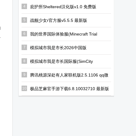
(nes模拟器)
拟器汉化版
(florence)
4
庇护所Sheltered汉化版v1.0 免费版
5
战舰少女r官方服v5.5.5 最新版
的
6
我的世界国际体验服(Minecraft Trial
但
apk)v1.19.73.02最新免费版
7
模拟城市我是市长2026中国版
v2.1.21444.32928 qq登录
8
模拟城市我是市长国际服(SimCity
BuildIt)v1.78.1.13772656 谷歌正版
9
腾讯桃源深处有人家联机版2.5.1106 qq微
信登录版【附兑换码】
10
极品芝麻官手游下载6.8.10032710 最新版