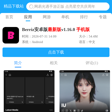
精品下载站
网易光遇手游正版 点亮星空共庆周年
黎明觉醒生机腾讯正版 黎明觉醒生机国际服
首页
应用
网游
单机
排行
专题
蛋仔派对下载 蛋仔派对体验服
Berriz安卓版
最新版
v1.16.0
手机版
奥特曼王者传奇 正版奥特曼游戏
时间：2026-07-31 14:09
大小：54.4M
地铁跑酷体验服国际服 地铁跑酷体验服版本
系统：Android
语言：中文
点击下载
简介
相关
评论
(1)