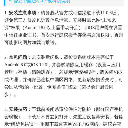
韩爱豆中国版app下载特别说明
1.
安装注意事项
：请务必从官方或可信渠道下载11.0.6版，
避免第三方修改包导致信息泄露。安装时需允许“未知来
源”权限（Android 8.0以上需手动开启）；iOS用户需在设置
中信任企业证书。首次运行建议授予存储与通知权限，否则
可能影响图片加载与推送。
2.
常见问题
：若安装后闪退，请检查系统版本是否低于
Android 6.0或iOS 12.0，并尝试清除应用缓存（设置→应用
管理→存储→清除缓存）。若提示“网络错误”，请关闭VPN
或代理，并确保已连接中国区网络。更新后数据丢失时，可
尝试从“我的→设置→恢复备份”找回（需提前开启云同
步）。
3.
安装技巧
：下载前关闭杀毒软件临时防护（部分国产手机
会误报），下载后不要立刻打开，先重启设备再安装。若提
示“解析包错误”，重新下载或更换Wi-Fi/4G网络。建议在夜