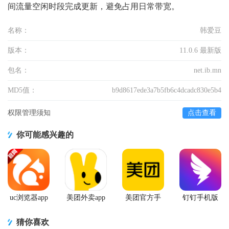
间流量空闲时段完成更新，避免占用日常带宽。
名称：
韩爱豆
版本：
11.0.6 最新版
包名：
net.ib.mn
MD5值：
b9d8617ede3a7b5fb6c4dcadc830e5b4
权限管理须知
点击查看
你可能感兴趣的
uc浏览器app
美团外卖app
美团官方手
钉钉手机版
官方正版
官方版
机客户端
app
猜你喜欢