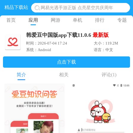
精品下载站
网易光遇手游正版 点亮星空共庆周年
黎明觉醒生机腾讯正版 黎明觉醒生机国际服
首页
应用
网游
单机
排行
专题
蛋仔派对下载 蛋仔派对体验服
韩爱豆中国版app下载11.0.6
最新版
奥特曼王者传奇 正版奥特曼游戏
时间：2026-07-04 17:24
大小：119.2M
地铁跑酷体验服国际服 地铁跑酷体验服版本
系统：Android
语言：中文
点击下载
简介
相关
评论
(1)