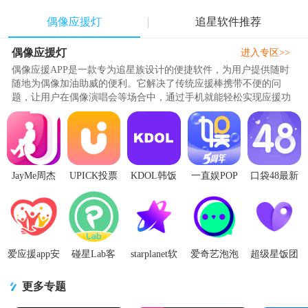
偶像应援灯
追星软件推荐
偶像应援灯
进入专区>>
偶像应援APP是一款专为追星族设计的便捷软件，为用户提供随时
随地为偶像加油助威的便利。它解决了传统应援棒携带不便的问
题，让用户在偶像演唱会等场合中，通过手机就能轻松实现应援功
能。无论是演唱会现场还是线上互..
JayMe周杰
UPICK投票
KDOL韩饭
一直娱POP
口袋48最新
伦粉丝软件
软件官方版
团官方版
安卓版3.7.5
版安卓32位
4.3.7 安卓版
v2.8.1 最新
1.6.7 最新版
最新版
安装包
版
7.1.29 最新
版
爱应援app安
碰星Lab客
starplanet软
爱奇艺泡泡
超级星饭团
卓版1.6.1最
户端1.0.0 手
件最新版
1.16.7安卓
客户端7.2.0
新版
机版
3.6.1 最新版
最新版
手机最新版
更多专题