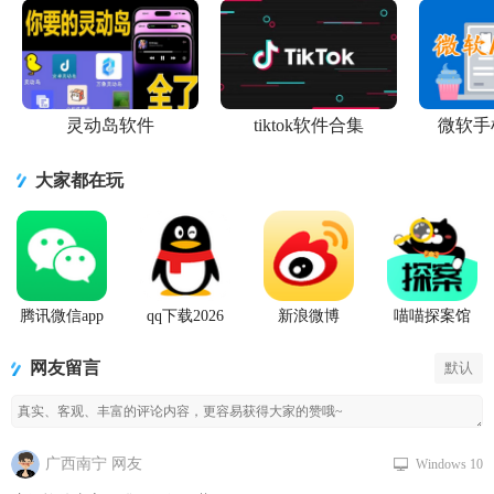
灵动岛软件
tiktok软件合集
微软手
大家都在玩
腾讯微信app
qq下载2026
新浪微博
喵喵探案馆
最新版
Weibo手机版
网友留言
默认
广西南宁 网友
Windows 10