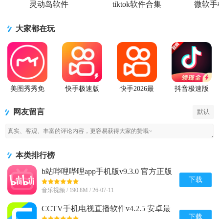
灵动岛软件
tiktok软件合集
微软手
大家都在玩
美图秀秀免
快手极速版
快手2026最
抖音极速版
费无限制vip
2026最新版
新版官方正
app正版
版
版
网友留言
默认
本类排行榜
b站哔哩哔哩app手机版v9.3.0 官方正版
下载
音乐视频 / 190.8M / 26-07-11
CCTV手机电视直播软件v4.2.5 安卓最
新版
下载