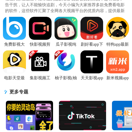
告干扰，让人不能愉快追剧，今天小编为大家推荐多款免费看电影
的软件，这些软件汇聚了全网各大视频平台的优质内容，提供最新
最热的影视资源供用户免费观..
免费影视大
快影视频剪
瓜子影视纯
剧好看app下
特狗app最新
全安卓版
辑制作
净版v3.0.4.7
载安装
版v3.3.2.2
v4.5.0.0 最
app8.0.0.800002
免费版
V5.0.2 最新
重置版
新版
最新版
版
电影天堂最
集影视频工
柚子影视(柚
天天影视app
新米视频app
新版v2.1.2
具箱免费最
子fun)app无
去广告版
安卓版6.8最
手机版
新版v4.9.5
广告可投屏
1.0.9 最新可
新版
更多专题
安卓版
版v5.2.0
用版