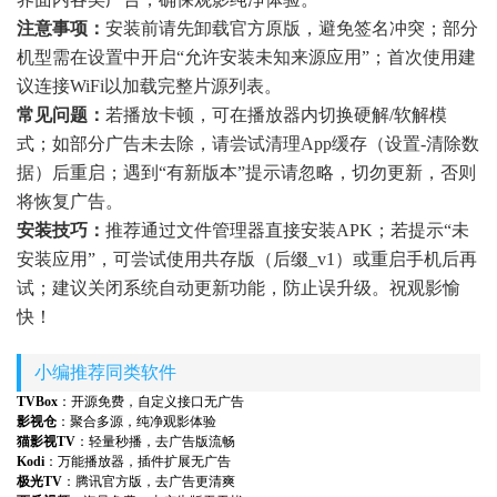
注意事项：
安装前请先卸载官方原版，避免签名冲突；部分
机型需在设置中开启“允许安装未知来源应用”；首次使用建
议连接WiFi以加载完整片源列表。
常见问题：
若播放卡顿，可在播放器内切换硬解/软解模
式；如部分广告未去除，请尝试清理App缓存（设置-清除数
据）后重启；遇到“有新版本”提示请忽略，切勿更新，否则
将恢复广告。
安装技巧：
推荐通过文件管理器直接安装APK；若提示“未
安装应用”，可尝试使用共存版（后缀_v1）或重启手机后再
试；建议关闭系统自动更新功能，防止误升级。祝观影愉
快！
小编推荐同类软件
TVBox
：开源免费，自定义接口无广告
影视仓
：聚合多源，纯净观影体验
猫影视TV
：轻量秒播，去广告版流畅
Kodi
：万能播放器，插件扩展无广告
极光TV
：腾讯官方版，去广告更清爽