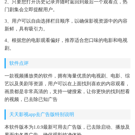
2、只要您打开历史记录并随时返回到最后一个观看点，热
门剧集会立即提醒用户。
3、用户可以自由选择栏目顺序，以确保影视资源中的内容
新鲜，具有吸引力。
4、根据您的电影观看偏好，推荐适合您口味的电影和电视
剧。
软件点评
一款视频播放类的软件，拥有海量优质的电视剧、电影、综
艺以及美剧等资源，用户可以在上面找到喜欢的内容观看，
画质都是非常高清的，支持一键搜索，让你更快的找到想看
的视频，已去除已知广告
天天影视app去广告版特别说明
本软件版本为1.0.9最新可用去广告版，已去除启动、播放及
界面内各类广告，确保观影纯净体验。