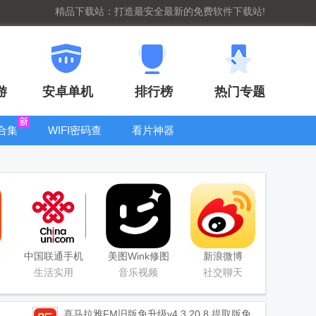
精品下载站：打造最安全最新的免费软件下载站!
游
安卓单机
排行榜
热门专题
合集
WIFI密码查
看片神器
看器
bt手游盒子大
全
中国联通手机
美图Wink修图
新浪微博
版
软件官方版
Weibo手机版
生活实用
音乐视频
社交聊天
喜马拉雅FM旧版免升级
v4.3.20.8 提取版免