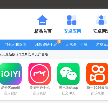
精品首页
安卓应用
安卓网
谷歌相机版本
地铁跑酷手游
元气骑士手游
游戏库
大全
大全
大全
p最新版 2.3.2.0 安卓无广告版
爱奇艺app最
美图秀秀手机
腾讯微信app
快手2026最新
新客户端
官方版
版官方正版
音乐视频
音乐视频
社交聊天
音乐视频