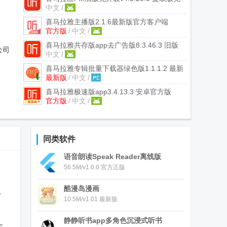
中文
/
登录
喜马拉雅主播版2.1.6最新版
官方客户端
官方版
/
中文
/
喜马拉雅共存版app去广告版
8.3.46.3 旧版
公司
中文
/
喜马拉雅专辑批量下载器绿色版
1.1.1.2 最新
最新版
/
中文
/
版【附转换器】
喜马拉雅极速版app
3.4.13.3 安卓官方版
官方版
/
中文
/
同类软件
语音朗读Speak Reader离线版
56.5M/v1.0.0 官方正版
。
酷漫岛漫画
时
10.5M/v1.01 最新版
静静听书app多角色沉浸式听书