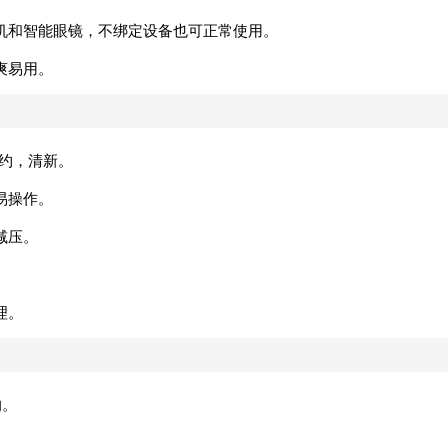
机和智能眼镜，不绑定设备也可正常使用。
爽易用。
简约，清新。
易操作。
减压。
。
理。
的。