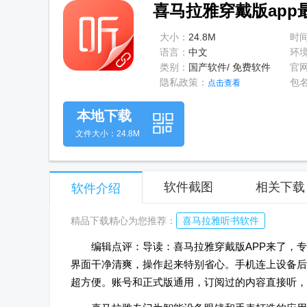
喜马拉雅穿戴版app最
大小：
24.8M
时
语言：
中文
环
类别：
国产软件/ 免费软件
官
隐私政策：
包
点击查看
本地下载
文件大小：24.8M
软件截图
相关下载
软件介绍
精品下载精心为您推荐：
喜马拉雅听书软件
编辑点评：导读：喜马拉雅穿戴版APP来了，专门
界面干净清爽，操作起来特别省心。手机连上设备后
超方便。账号和正式版通用，订阅过的内容直接听，