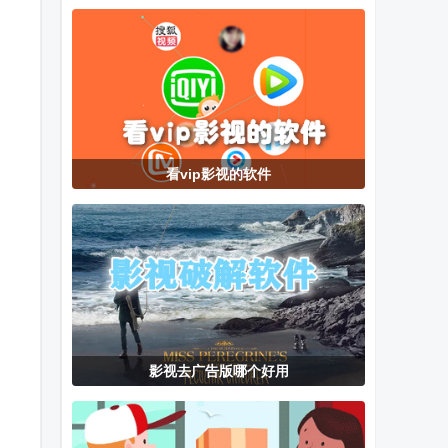
电视版
读app
手机版
看vip影视的软件
影视去广告版哪个好用