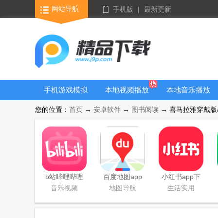
网站导航
手机版
|
最新更新
手机游戏模拟
本地视频播放
本地音乐播放
器安卓版合集
器
器
您的位置：
首页
→
安卓软件
→
图书阅读
→ 喜马拉雅穿戴版ap
b站哔哩哔哩
百度地图app
小红书app下
app手机版
手机最新版
载安装
音乐视频
地图导航
生活实用