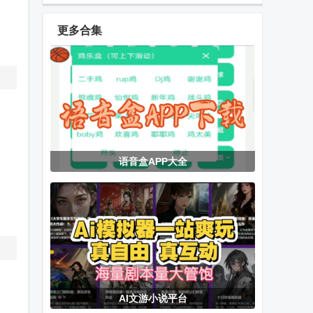
安卓版
员版
读器
更多合集
奇迹书屋app
picACG哔咔漫
轻墨app安卓
最新版
画下载
版
美之图app最
dramabox海
大吉电视TV版
语音盒APP大全
新版
外短剧
大咖素质训练
PC Simulator
新端木视频
营
手机汉化版
AI文游小说平台
Geek TV 免费
DB-Rader阅
鲁大师AiNAS