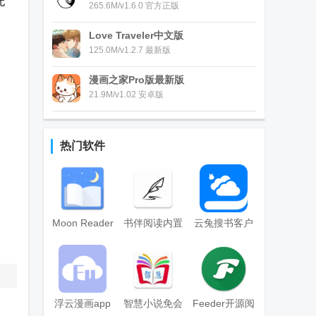
无
265.6M/v1.6.0 官方正版
Love Traveler中文版
125.0M/v1.2.7 最新版
漫画之家Pro版最新版
21.9M/v1.02 安卓版
热门软件
Moon Reader
书伴阅读内置
云兔搜书客户
Pro静读天下
书源版
端
专业版
浮云漫画app
智慧小说免会
Feeder开源阅