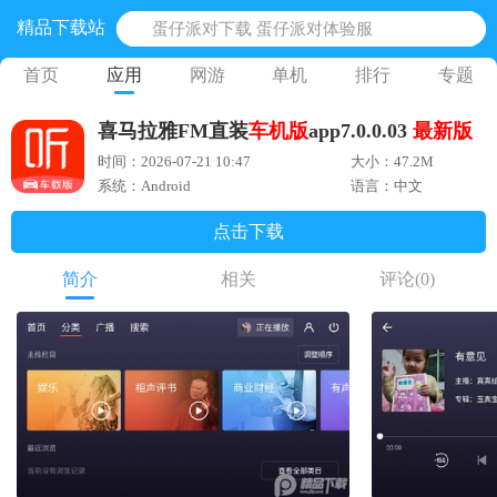
精品下载站
蛋仔派对下载 蛋仔派对体验服
奥特曼王者传奇 正版奥特曼游戏
首页
应用
网游
单机
排行
专题
地铁跑酷体验服国际服 地铁跑酷体验服版本
喜马拉雅FM直装
车机版
app7.0.0.03
最新版
网易光遇手游正版 点亮星空共庆周年
时间：2026-07-21 10:47
大小：47.2M
黎明觉醒生机腾讯正版 黎明觉醒生机国际服
系统：Android
语言：中文
点击下载
简介
相关
评论
(0)