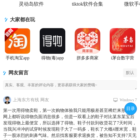
灵动岛软件
tiktok软件合集
微软手
大家都在玩
手机淘宝app
得物(毒)app
拼多多商家
i茅台数字营
客户端
官方版
版手机客户
销APP正版
端最新版
网友留言
默认
上海东方有线 网友
Windows 7
目录
第一次用得物卖鞋，第一次购物体验我只能用极差甚至稀烂来形容。
网上都听说得物负面消息很多，但是一双看上的鞋子对比某东某宝后
发现得物上最便宜，所以选择了得物。鞋子付款到收货花了7天时间，
当我兴冲冲的试穿时候发现鞋子大了一码多，鞋长了大概4厘米宽，鞋
子一股浓烈的刺鼻气味。然后找客服要求退换货，被告知不支持7天无