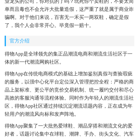
业龙头的公司，你对抗的了吗？玩死你个卖鞋的，不要太简
单而且毒也不会允许大批量造假，这严重了就是属于商业诈
骗啊。对于他们来说，百害无一禾买一两双鞋，确定是假
了，我个人会非常开心。毕竟假一赔十。
官方介绍
得物App是全球领先的集正品潮流电商和潮流生活社区于一
体的新一代潮流网购社区。
得物App在传统电商模式的基础上增加鉴别真假与查验瑕疵
的服务，以强中心化平台定位深入管理把控全程：严格的商
品上架标准、更公平的竞价交易机制、统一履约交付和尽心
高效的客服沟通等流程体验。同时作为年轻人的潮流生活社
区，得物App社区通过持续沉淀潮流话题内容，正在成为年
轻用户的潮流风向标和发声阵地。
得物App聚集了一大批热爱球鞋、潮品穿搭和潮流文化的爱
好者，话题讨论集中在球鞋、潮牌、手办、街头文化、汽车