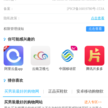
备案：
沪ICP备16019780号-153A
隐私政策：
点击查看
权限管理须知
点击查看
你可能感兴趣的
阿里云盘app
云南卫视七
中国移动官
腾讯片多多
官方版
彩云端app
方营业厅
看剧官方正
版app
猜你喜欢
买男装最好的购物网
正品买鞋软
安卓移动购物软
买男装最好的购物网站
站
件
件
进入专区>>