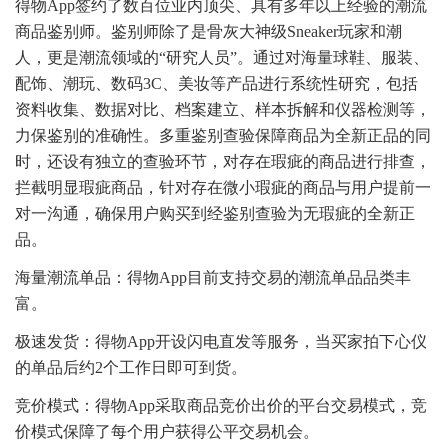
得物App签约了数百位业内顶尖、具有多年以上经验的潮流
商品鉴别师。鉴别师除了是骨灰大神级Sneaker玩家和潮
人，更是潮流领域的“研究人员”。通过对海量球鞋、服装、
配饰、潮玩、数码3C、美妆等产品进行系统性研究，包括
资料收集、数据对比、档案建立、样本拆解和仪器检测等，
力保鉴别的准确性。多重鉴别查验保障商品为全新正品的同
时，还设有独立的查验环节，对存在瑕疵的商品进行排查，
拦截明显瑕疵商品，针对存在微小瑕疵的商品与用户提前一
对一沟通，确保用户购买到经鉴别查验为无瑕疵的全新正
品。
海量潮流单品：得物App目前支持交易的潮流单品品类丰
富。
极速发货：得物App开设闪电直发等服务，当买家拍下心仪
的单品后约2个工作日即可到货。
竞价模式：得物App采取商品竞价出价的平台交易模式，竞
价模式保障了每个用户获得公平交易机会。