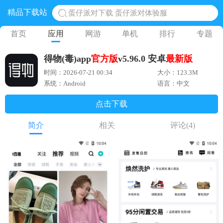
精品下载站
蛋仔派对下载 蛋仔派对体验服
奥特曼王者传奇 正版奥特曼游戏
首页
应用
网游
单机
排行
专题
地铁跑酷体验服国际服 地铁跑酷体验服版本
得物(毒)app
官方版
v5.96.0 安卓
最新版
网易光遇手游正版 点亮星空共庆周年
时间：2026-07-21 00:34
大小：123.3M
黎明觉醒生机腾讯正版 黎明觉醒生机国际服
系统：Android
语言：中文
点击下载
简介
相关
评论
(4)