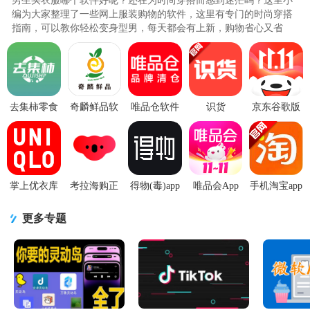
男生买衣服哪个软件好呢？还在为时尚穿搭而感到迷茫吗？这里小
编为大家整理了一些网上服装购物的软件，这里有专门的时尚穿搭
指南，可以教你轻松变身型男，每天都会有上新，购物省心又省
钱，可以为用户带来最优质的体..
去集柿零食
奇麟鲜品软
唯品仓软件
识货
京东谷歌版
购物1.0.1最
件安装
v1.35.0官方
app8.79.0 安
11.3.0最新
新版
7.2.48最新
最新版
卓最新版
版无广告64
版
位版
掌上优衣库
考拉海购正
得物(毒)app
唯品会App
手机淘宝app
5.7.6官方手
品平台
官方版
正版v9.77.4
客户端
机版
v5.31.0 官方
v5.96.0 安卓
官方最新版
v10.64.10 官
更多专题
最新版
最新版
方安卓版