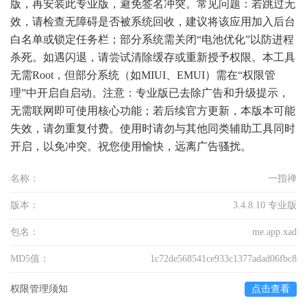
版，再安装此专业版，避免签名冲突。常见问题：若跳过无
效，请检查无障碍是否被系统回收，建议将该应用加入后台
白名单或锁定任务栏；部分系统需关闭“电池优化”以防进程
杀死。如遇闪退，请尝试清除缓存或重新授予权限。本工具
无需Root，但部分系统（如MIUI、EMUI）需在“权限管
理”中开启自启动。注意：专业版已去除广告和升级提示，
无需联网即可使用核心功能；若后续官方更新，本版本可能
失效，请勿重复付费。使用时请勿与其他同类辅助工具同时
开启，以免冲突。祝您使用愉快，远离广告骚扰。
名称：
一指禅
版本：
3.4.8.10 专业版
包名：
me.app.xad
MD5值：
1c72de568541ce933c1377adad06fbc8
权限管理须知
点击查看