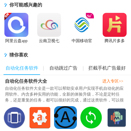
你可能感兴趣的
阿里云盘app
云南卫视七
中国移动官
腾讯片多多
官方版
彩云端app
方营业厅
看剧官方正
版app
猜你喜欢
自动化任务软件
自动跳过广告
拦截手机广告最好
自动化任务软件大全
大全
软件
软件
进入专区>>
自动化任务软件大全是一款可以帮助安卓用户实现手机自动化的应
用软件。内含多种实用的功能，全新的体验升级，不论是定时任
务，还是重复的任务，都可以很好的完成，通过这类软件，可以很
好的满足用户的需求，都是可以利用这些工具去执行的，是帮助用
户解放双手的好工具哦，免root，操作起来也十分的简单，能够实
现这类自动化功能的软件有很多，那么怎么才能选择最适合自己的
呢，j9p小编特意为广大用户整理了相关的应用软件，..