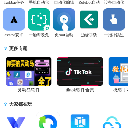
Taskbar任务
手机自动化
自动化编辑
RuleBot自动
设备自动化
栏app6.2.2
任务软件
器答题插件
化高级版
MacroDroid
最新版
(aProfiles
2.164 官方
1.0.88 安卓
中文版
pro)v3.61 中
版
免费版
v5.63.15 高
文专业版
级专业版
astator安卓
一触即发免
免root自动
边缘手势
一指禅跳过
自动化软件
root脚本精
化助手免费
Xposed Edge
广告版
0.4.0 安卓免
灵2.8.9修改
版V7.1.8 会
Pro高级版
3.4.8.10 专
更多专题
费版
版
员高级版
v8.0.1 最新
业版
免费版
灵动岛软件
tiktok软件合集
微软手
大家都在玩