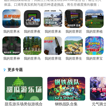
体温、口渴等真实机制与超百种遗迹挑战，将生存难度推向极致；
科技爱好者可体验FTBInfinityEvolved，其融合工业2、应用能源2等
200余个模组，支持搭建自动化生产线与星际维度穿梭；魔法主题玩
家则能沉浸于“未尽之路”整合包，跨越三个位面收集塔罗牌解锁神
明BOSS战，配..
我的世界水
我的世界夜
我的世界未
我的世界匠
我的世界植
星迫降重制
视
来战争
魂模组中文
物魔法模组
版v1.12.2 安
modv1.21.132.1
7723MODv1.12.2
版v1.12.2 安
手机版
卓版
安卓版
安卓版
卓版
v1.12.2 安卓
版
我的世界神
我的世界乌
我的世界现
我的世界生
我的世界宝
秘时代mod
托邦探险之
代战争模组
活大冒险模
可梦剑盾
模组v1.12.2
旅
v1.12.2 安卓
组v1.12.2 安
mod最新版
更多专题
安卓版
MODv1.20.1
版
卓版
v1.12.2 安卓
安卓版
版
甜瓜游乐场类似游戏合
钢铁战队合集
元气骑