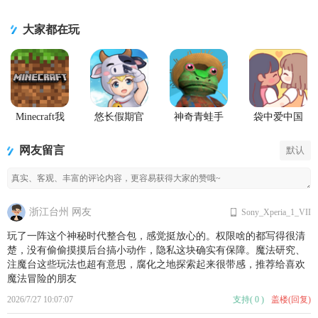
集
大家都在玩
Minecraft我
悠长假期官
神奇青蛙手
袋中爱中国
的世界Beta版
方版
机版
之家
(Amazing
PocketLove
网友留言
默认
Frog)
浙江台州 网友
Sony_Xperia_1_VII
玩了一阵这个神秘时代整合包，感觉挺放心的。权限啥的都写得很清
楚，没有偷偷摸摸后台搞小动作，隐私这块确实有保障。魔法研究、
注魔台这些玩法也超有意思，腐化之地探索起来很带感，推荐给喜欢
魔法冒险的朋友
2026/7/27 10:07:07
支持
(
0
)
盖楼(回复)