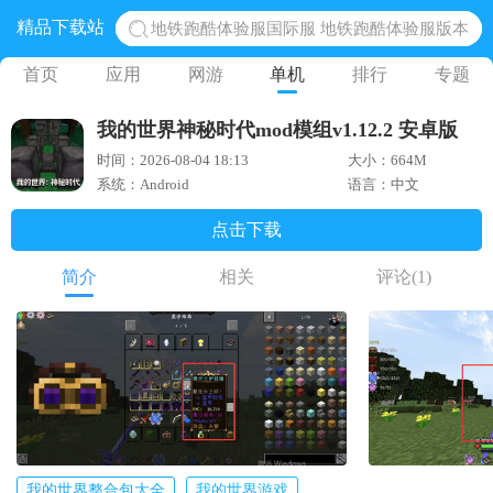
精品下载站
地铁跑酷体验服国际服 地铁跑酷体验服版本
网易光遇手游正版 点亮星空共庆周年
首页
应用
网游
单机
排行
专题
黎明觉醒生机腾讯正版 黎明觉醒生机国际服
我的世界神秘时代mod模组v1.12.2 安卓版
蛋仔派对下载 蛋仔派对体验服
时间：2026-08-04 18:13
大小：664M
奥特曼王者传奇 正版奥特曼游戏
系统：Android
语言：中文
点击下载
简介
相关
评论
(1)
我的世界整合包大全
我的世界游戏