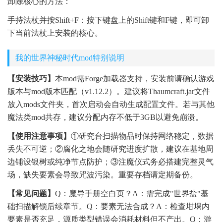
卸除核心的方法：
手持法杖并按Shift+F：按下键盘上的Shift键和F键，即可卸
下当前法杖上安装的核心。
我的世界神秘时代mod特别说明
【安装技巧】
本mod需Forge加载器支持，安装前请确认游戏
版本与mod版本匹配（v1.12.2）。建议将Thaumcraft.jar文件
放入mods文件夹，首次启动会自动生成配置文件。若与其他
魔法类mod共存，建议分配内存不低于3GB以避免崩溃。
【使用注意事项】
①研究台扫描物品时保持网络稳定，数据
丢失不可逆；②腐化之地会随研究进度扩散，建议在基地周
边铺设银树或纯净节点防护；③注魔仪式务必搭建完整灵气
场，缺失要素会导致咒波污染。重要存档请定期备份。
【常见问题】
Q：魔导手册空白页？A：需完成"世界盐"基
础扫描解锁后续章节。Q：要素无法合成？A：检查坩埚内
要素是否充足，源质类型错误会消耗材料但不产出。Q：游