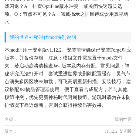
戏闪退？A：排查OptiFine版本冲突，或关闭快速渲染选
项。Q：节点不可见？A：佩戴揭示之护目镜或饮用真视药
水。
我的世界神秘时代mod特别说明
本mod适用于安卓版v1.12.2。安装前请确保已安装Forge对应
版本，并备份存档。注意：模组文件需放置于/mods文件
夹，若启动崩溃请检查Java版本及内存分配。常见问题：神
秘研究无法打开时，尝试重进世界或删除配置缓存；灵气节
点消失多因区块未加载，可飞高后重新扫描。安装技巧：建
议搭配JEI物品管理器使用，便于查看合成配方；若与其他
模组冲突，优先更新神秘时代附属模组。游玩时请勿在未防
护情况下靠近怨魂，否则会获得持续伤害效果。
名称：
我的世界
版本：
v1.12.2 安卓版