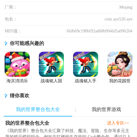
厂商：
Mojang
包名：
com.aye520.aye
MD5值：
6fdb69c198bf92ad68b994fd5a096204
你可能感兴趣的
海滨消消乐
战魂铭人国
战魂铭人手
我的花园世
2026安卓版
服联机版
游九游版
界最新版
(Otherworld
猜你喜欢
Legends)
我的世界整合包大全
我的世界游戏
我的世界整合包大全
进入专区>>
《我的世界》整合包大全汇聚了科技、魔法、冒险、生存等多元主
题的精品模组组合，例如主打硬核生存的RLCraft整合包，通过引入