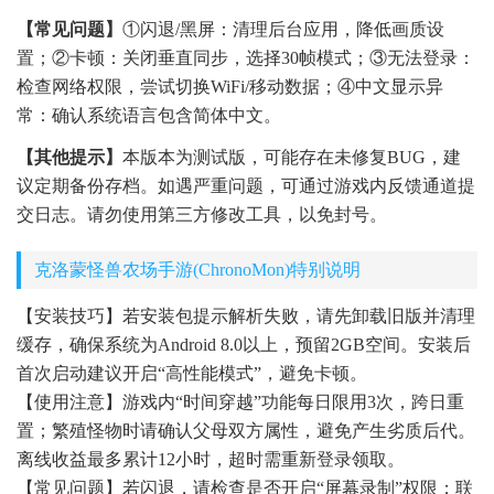
【常见问题】
①闪退/黑屏：清理后台应用，降低画质设
置；②卡顿：关闭垂直同步，选择30帧模式；③无法登录：
检查网络权限，尝试切换WiFi/移动数据；④中文显示异
常：确认系统语言包含简体中文。
【其他提示】
本版本为测试版，可能存在未修复BUG，建
议定期备份存档。如遇严重问题，可通过游戏内反馈通道提
交日志。请勿使用第三方修改工具，以免封号。
克洛蒙怪兽农场手游(ChronoMon)特别说明
【安装技巧】若安装包提示解析失败，请先卸载旧版并清理
缓存，确保系统为Android 8.0以上，预留2GB空间。安装后
首次启动建议开启“高性能模式”，避免卡顿。
【使用注意】游戏内“时间穿越”功能每日限用3次，跨日重
置；繁殖怪物时请确认父母双方属性，避免产生劣质后代。
离线收益最多累计12小时，超时需重新登录领取。
【常见问题】若闪退，请检查是否开启“屏幕录制”权限；联