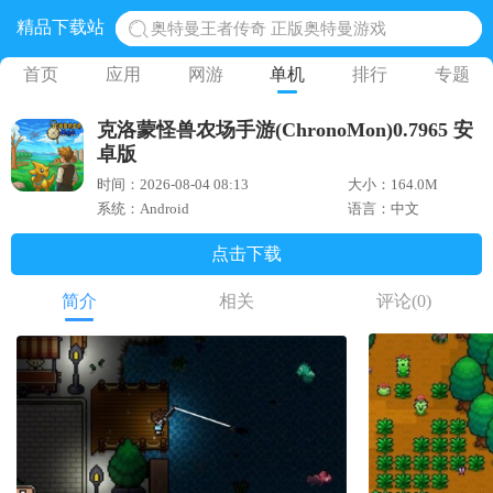
奥特曼王者传奇 正版奥特曼游戏
精品下载站
地铁跑酷体验服国际服 地铁跑酷体验服版本
首页
应用
网游
单机
排行
专题
网易光遇手游正版 点亮星空共庆周年
黎明觉醒生机腾讯正版 黎明觉醒生机国际服
克洛蒙怪兽农场手游(ChronoMon)0.7965 安
蛋仔派对下载 蛋仔派对体验服
卓版
时间：2026-08-04 08:13
大小：164.0M
系统：Android
语言：中文
点击下载
简介
相关
评论
(0)