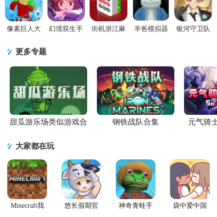
手机版
版
像素巨人大
幻境双生手
街机浙江麻
羊爸模拟器
银河守卫队
作战游戏1.0
游免费
将合集手机
游戏中文版
手游v1.5安
安卓版
1.5.0.404.401.1022
版安卓版
1.0.0手机版
卓官方版
更多专题
安卓最新版
v99.20 最新
版
甜瓜游乐场类似游戏合
钢铁战队合集
元气骑
集
大家都在玩
Minecraft我
悠长假期官
神奇青蛙手
袋中爱中国
的世界Beta版
方版
机版
之家