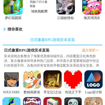
地铁跑酷腾
讯版
梦幻花园国
口袋妖怪钻
海滨消消乐
服正版
石游戏移植
2026安卓版
版
猜你喜欢
日式像素RPG游戏安卓直装
日式像素RPG游戏安卓直装
进入专区>>
安卓游戏合集整合了海量优质移动端作品，内容覆盖汉化角色扮
演、复古像素休闲等多种热门品类，和市面大多需要模拟器中转运
行的资源不同，合集内所有安装程序都适配安卓系统原生安装。用
户获取资源后简单下载即可完成部署，省去配置模拟器、调试兼容
环境的繁琐步骤，有效规避卡顿、闪退等影响游玩的常见问题。..
SOULVARS
数独画家游
寻宝记2之仙
传说之下手
Logo设计助
手游1.2.4 最
戏
宫宝藏1.2.0
机版最新版
手app2.0.3安
新免费版
V2022.02.11
神秘口令版
v1.0.3安卓
卓最新版