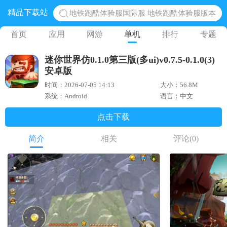
精品下载站
地铁跑酷体验服国际服 地铁跑酷体验服版本
网易光遇手游正版 点亮星空共庆周年
首页
应用
网游
单机
排行
专题
黎明觉醒生机腾讯正版 黎明觉醒生机国际服
迷你世界仿0.1.0第三版(多ui)v0.7.5-0.1.0(3)
蛋仔派对下载 蛋仔派对体验服
安卓版
奥特曼王者传奇 正版奥特曼游戏
时间：2026-07-05 14:13
大小：56.8M
系统：Android
语言：中文
点击下载
简介
相关
评论
(0)