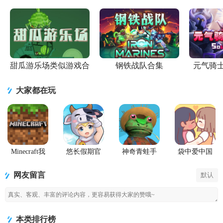
甜瓜游乐场类似游戏合
钢铁战队合集
元气骑
集
大家都在玩
Minecraft我
悠长假期官
神奇青蛙手
袋中爱中国
的世界Beta版
方版
机版
之家
(Amazing
PocketLove
网友留言
默认
Frog)
本类排行榜