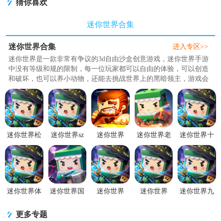
猜你喜欢
迷你世界合集
迷你世界合集
进入专区>>
迷你世界是一款非常有争议的3d自由沙盒创意游戏，迷你世界手游
中没有等级和规的限制，每一位玩家都可以自由的体验，可以创造
和破坏，也可以养小动物，还能去挑战世界上的黑暗领主，游戏会
定期上新新的功能和玩法，体..
迷你世界松
迷你世界sz
迷你世界
迷你世界老
迷你世界十
纸老版本
版2026最新
0.20.8旧版
版本0.30.15
周年版
v1.57.0 手机
版v1.57.0 官
本0.20.8 旧
老版本
v1.57.0 最新
版
方版
版本
版
迷你世界体
迷你世界国
迷你世界
迷你世界
迷你世界九
验服手机版
际服Mini
2026最新升
mod创造工
游版v1.57.0
v1.57.0 安卓
World最新版
级版v1.57.0
具v1.57.0 安
安卓最新版
更多专题
版
v1.7.15 安
官方版
卓最新版