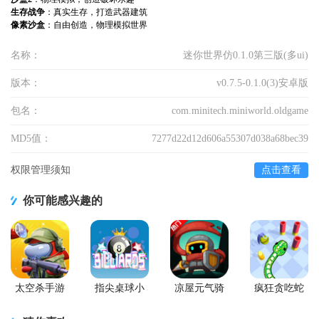
生存战争
：真实生存，打造武器建筑
像素沙盒
：自由创造，物理模拟世界
名称：
迷你世界仿0.1.0第三版(多ui)
版本：
v0.7.5-0.1.0(3)安卓版
包名：
com.minitech.miniworld.oldgame
MD5值：
7277d22d12d606a55307d038a68bec39
权限管理须知
点击查看
你可能感兴趣的
太空杀手游
指尖桌球小
凉屋元气骑
疯狂贪吃蛇
游戏
士前传手游
游戏最新版