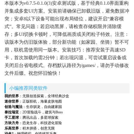
本版本为v0.7.5-0.1.0(3)安卓测试版，基于经典0.1.0界面重构
并集成多套UI方案。安装前请确保已卸载旧版，避免数据冲
突；安卓8以下设备可能出现布局错位，建议开启“兼容模
式”。常见问题：若启动黑屏，请检查存储权限并清除缓
存；多UI切换卡顿时，可降低画质或关闭粒子特效。注意：
该版本为仿旧版体验，部分新功能（如家园、坐骑）暂不可
用，联机需使用同一版本。安装技巧：推荐安装于高速SD
卡，首次加载约需2分钟；若出现闪退，可尝试重启设备或
关闭后台省电模式。存档默认路径为/games/，请勿手动修改
文件后缀。祝您怀旧愉快！
小编推荐同类软件
我的世界
：无限创造探索，全球经典沙盒
迷你世界
：正版联机，海量皮肤地图
创造与魔法
：生存驯龙，自由建家园
泰拉瑞亚
：2D冒险战斗，建筑与Boss
手工星球
：腾讯出品，多星球探索
方块方舟
：恐龙生存，科技进化冒险
乐高世界
：积木拼搭，创意无限
沙盒2
：物理模拟，创造破坏乐趣