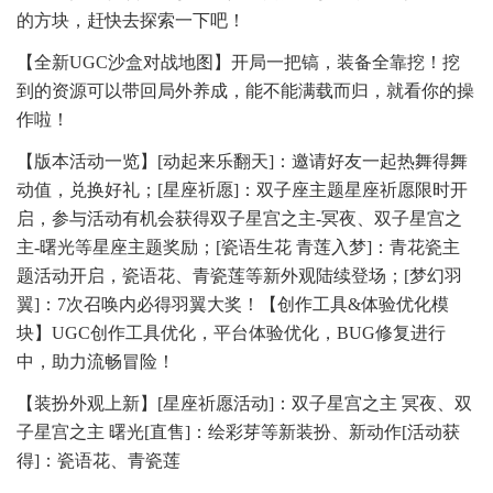
的方块，赶快去探索一下吧！
【全新UGC沙盒对战地图】开局一把镐，装备全靠挖！挖
到的资源可以带回局外养成，能不能满载而归，就看你的操
作啦！
【版本活动一览】[动起来乐翻天]：邀请好友一起热舞得舞
动值，兑换好礼；[星座祈愿]：双子座主题星座祈愿限时开
启，参与活动有机会获得双子星宫之主-冥夜、双子星宫之
主-曙光等星座主题奖励；[瓷语生花 青莲入梦]：青花瓷主
题活动开启，瓷语花、青瓷莲等新外观陆续登场；[梦幻羽
翼]：7次召唤内必得羽翼大奖！【创作工具&体验优化模
块】UGC创作工具优化，平台体验优化，BUG修复进行
中，助力流畅冒险！
【装扮外观上新】[星座祈愿活动]：双子星宫之主 冥夜、双
子星宫之主 曙光[直售]：绘彩芽等新装扮、新动作[活动获
得]：瓷语花、青瓷莲