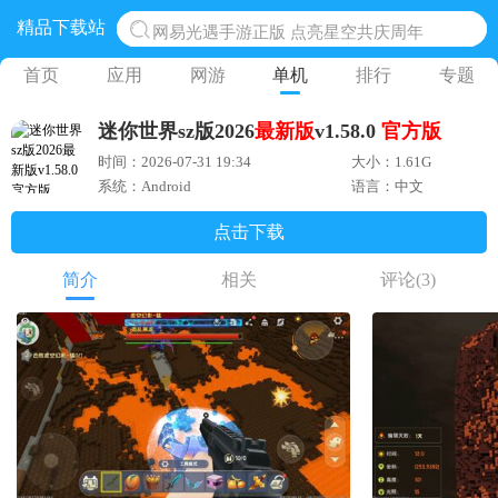
精品下载站
网易光遇手游正版 点亮星空共庆周年
黎明觉醒生机腾讯正版 黎明觉醒生机国际服
首页
应用
网游
单机
排行
专题
蛋仔派对下载 蛋仔派对体验服
迷你世界sz版2026
最新版
v1.58.0
官方版
奥特曼王者传奇 正版奥特曼游戏
时间：2026-07-31 19:34
大小：1.61G
地铁跑酷体验服国际服 地铁跑酷体验服版本
系统：Android
语言：中文
点击下载
简介
相关
评论
(3)