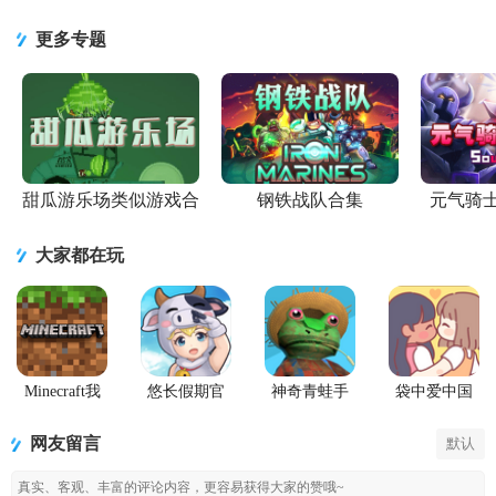
黑科技助手
手迷你兔软
2026最新升
mod创造工
赛季版本
新版本免费
件v6.4安卓
级版v1.58.0
具v1.58.0 安
v1.58.0 安卓
更多专题
下载12.0激
版
官方版
卓最新版
手机版
甜瓜游乐场类似游戏合
钢铁战队合集
元气骑
集
大家都在玩
Minecraft我
悠长假期官
神奇青蛙手
袋中爱中国
的世界Beta版
方版
机版
之家
(Amazing
PocketLove
网友留言
默认
Frog)