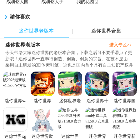
游戏正版
战魂铭人国
战魂铭人手
我的花园世
服联机版
游九游版
界最新版
(Otherworld
猜你喜欢
Legends)
迷你世界老版本
迷你世界合集
迷你世界老版本
进入专区>>
今天带给大家迷你世界的老版本合集，下载之后可不要手滑点了更
新哦！迷你世界一直奉行创造、创新、创意的宗旨。在技术层面，
采用自主研发的3D体素引擎，这也是国内首个具有自主知识产权并
具有全球竞争力的沙盒游戏技..
迷你世界sz
迷你世界
迷你世界老
迷你世界十
迷你世界国
版2026最新
0.20.8旧版
版本0.30.15
周年版
际服Mini
版v1.58.0 官
本0.20.8 旧
老版本
v1.57.0 最新
World最新版
方版
版本
版
v1.7.15 安
迷你世界xg
迷你世界助
迷你世界
迷你世界
迷你世界新