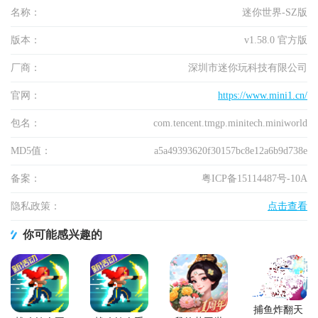
名称：
迷你世界-SZ版
版本：
v1.58.0 官方版
厂商：
深圳市迷你玩科技有限公司
官网：
https://www.mini1.cn/
包名：
com.tencent.tmgp.minitech.miniworld
MD5值：
a5a49393620f30157bc8e12a6b9d738e
备案：
粤ICP备15114487号-10A
隐私政策：
点击查看
你可能感兴趣的
捕鱼炸翻天