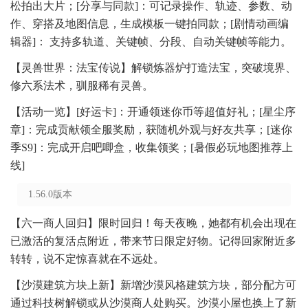
松拍出大片；[分享与同款]：可记录操作、轨迹、参数、动
作、穿搭及地图信息，生成模板一键拍同款；[剧情动画编
辑器]： 支持多轨道、关键帧、分段、自动关键帧等能力。
【灵兽世界：法宝传说】解锁炼器炉打造法宝，突破境界、
修六系法术，驯服稀有灵兽。
【活动一览】[好运卡]：开通领迷你币等超值好礼；[星尘序
章]：完成贡献领全服奖励，获随机外观与好友共享；[迷你
季S9]：完成开启吧唧盒，收集领奖；[暑假必玩地图推荐上
线]
1.56.0版本
【六一商人回归】限时回归！每天夜晚，她都有机会出现在
已激活的复活点附近，带来节日限定好物。记得回家附近多
转转，说不定惊喜就在不远处。
【沙漠建筑方块上新】新增沙漠风格建筑方块，部分配方可
通过科技树解锁或从沙漠商人处购买。沙漠小屋也换上了新