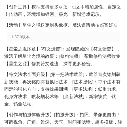
【创作工具】模型支持更多材质，ui文本增加属性、自定义
上传动画，环境增加银河、极光，新增游戏记录。
【活动】星尘之境送定制头像框、魔法邀请函拍照寄好友
1.57.0版本
【星尘之境序章】[符文遗迹]：发现隐藏的【符文遗迹】，
激活了解星尘之境的故事；[修狗法师]：帮助修狗法师收集
【星尘之源】修复符文遗迹，探寻更多秘密。
【符文法术全面升级】[第一把法术武器]：武器首次铭刻获
新技能，再次铭刻将替换旧法术；[法术强化]：每个法术有
固定的强化方向，支持效果回溯；[更多法术]：低重力术、
化身方块术、喷花烟花术等；[全新法杖]：新增铁质、钛
金、钨金法杖。
【创作与拍摄体验升级】[拍摄升级]：拍照、录像更自由！
可调视角、广角、景深、天气、时间和滤镜，超多模板，轻