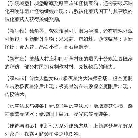
【学院城堡】城堡暗藏奖励宝箱和怪物宝箱，还需要破坏蚀
化召唤阵阻止怪物继续出现；击败蚀化蘑菇国王与其召唤的
蚀化蘑菇人获得关键奖励。
【新生物】独角兽、荧羽夜枭可驯服为坐骑，还有特殊外观
可解锁；更新野外生物：呆呆菇、奇幻蛙、游侠猫等；更新
怪物：食人花、晶石小怪、晶石巨像等。
【新村庄】蘑菇人村庄和四叶草村庄的居民十分欢迎冒险家
的拜访，部分村民拥有制作材料、兑换物品的能力。
【双Boss】首位人型女Boss极夜星洛大法师登场；虚空魔眼
在击败极夜星洛后出现；极光星洛在击败虚空魔眼后出现，
传授法术。
【虚空法术与装备】新增12种虚空法术；新增蘑菇法棒、蘑
菇拳套等武器；新增国王皇冠、夜光菇笠等装备。
【建造与图鉴】更新七大系列建筑方块；上新蘑菇与星辉系
列家具；探索可解锁星尘之境图鉴。