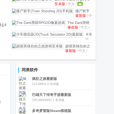
安卓版
/
中文
/
1.0.3 安卓版
僵尸射手
最新版
/
中
(Train
文
/
Shooting
The Dark黑暗
限公司
2D)手机版
修改版
/
中文
/
RPG2D像素游
v1.5 最新
戏
2.0.2 内置修
卡车
版
改器
中
模拟
文
/
器
超级英雄自由之
2D(Truck
最新版
/
中文
/
战游戏安卓版
Simulator
v1.0最新版
2D)
最新
同类软件
版
v1.99
疯狂之旅最新版
手机
214.6M/v1.0 安卓版
版
巴雄天下传奇手游最新版
150.4M/v9991.1 安卓版
我
多奇梦冒险Steam移植版