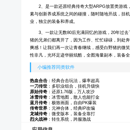
2、是一款还原经典传奇大型ARPG放置类游
素与创新养成系统之间的碰撞，随时随地开战，挂机
业，独立的装备和养成。
3、一款让无数80后充满回忆的游戏，20年
猪的兄弟们都离开了，因为工作、忙忙碌碌，到处奔波
爽感！让我们再一次让青春继续，感受白野猪的微笑
性非凡，光环足迹华丽炫酷，全图海量副本，装备全
小编推荐同类软件
热血合击
：经典合击玩法，爆率超高
一刀传世
：多职业组合，挂机升级快
原始传奇
：还原1.76版，万人攻沙
冰雪传奇
：冰雪地图，散人也能打金
蓝月传奇
：极致画面，自由PK爆装
传奇世界
：元神合体，经典IP改编
龙城传奇
：微变版本，装备全靠打
烈火战神
：转生系统，跨服激战
应用信息