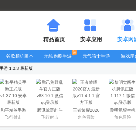
精品首页
安卓应用
安卓网
谷歌相机版本
地铁跑酷手游
元气骑士手游
游戏库
大全
大全
大全
 1.0.3 最新版
和平精英手游
腾讯荒野乱斗
王者荣耀2026
黎明觉醒生机
正式版
官方正版
官方最新版
腾讯正版
飞行射击
飞行射击
角色冒险
角色冒险