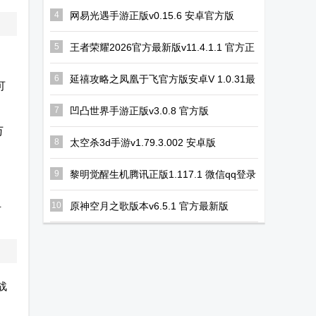
安装包
斗手机模拟器
4
网易光遇手游正版v0.15.6 安卓官方版
版
5
王者荣耀2026官方最新版v11.4.1.1 官方正
版
6
延禧攻略之凤凰于飞官方版安卓V 1.0.31最
可
新版
7
凹凸世界手游正版v3.0.8 官方版
万
8
太空杀3d手游v1.79.3.002 安卓版
9
黎明觉醒生机腾讯正版1.117.1 微信qq登录
版
玉
10
原神空月之歌版本v6.5.1 官方最新版
战