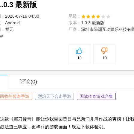
0.3 最新版
间：
2026-07-16 04:30
星级：
境：
Android
版本：
1.0.3 最新版
网：
暂无
厂商：
深圳市绿洲互动娱乐科技有
my
5
分
10
10
评论
(0)
回收的传奇手游
烈焰天下合击手游
国战传奇游戏合集
这款《霸刀传奇》能让你我重回昔日与兄弟们并肩作战的爽感！让
战法道三职业，更华丽的游戏画面！欢迎下载体验哦。