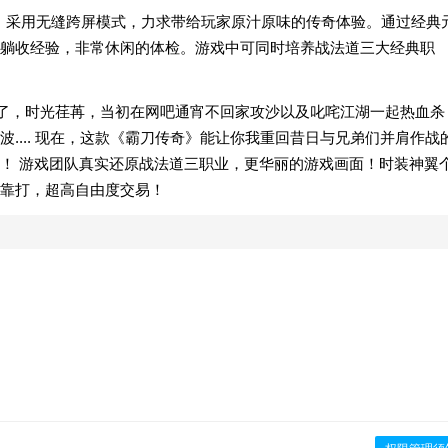
戏，采用无缝跨屏模式，力求带给玩家原汁原味的传奇体验。通过经典
躺收经验，非常休闲的体检。游戏中可同时培养战法道三大经典职
过去了，时光荏苒，当初在网吧通宵不回家攻沙以及叱咤江湖一起热血杀
.... 现在，这款《霸刀传奇》能让你我重回昔日与兄弟们并肩作战
！ 游戏团队真实还原战法道三职业，更华丽的游戏画面！时装神翼
靠打，超高自由度交易！