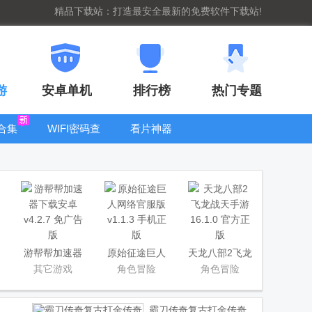
精品下载站：打造最安全最新的免费软件下载站!
游
安卓单机
排行榜
热门专题
合集
WIFI密码查
看片神器
看器
bt手游盒子大
全
游帮帮加速器
原始征途巨人
天龙八部2飞龙
下载安卓
网络官服版
战天手游
其它游戏
角色冒险
角色冒险
霸刀传奇复古打金传奇