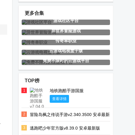
版
官方最新版
1.85下载
更多合集
游戏社区平台
影魔传说手游
汉家江湖先行
双人成行大冒
异世界冒险游戏
(Shadow
服下载
险官方版
传奇单职业
Demon Tales)
云游戏电视盒子版
免费不限时的云游戏平台
三国杀十周年
GBA模拟器
矮人军团自走
互通版官方正
(My Boy!)
棋游戏无限金
TOP榜
版
币
1
地铁跑酷手游国服
PS3模拟器第
91搜游soyo
游戏按键映射
查看详情
三方版RPCSX
app官方最新
Mantis
2
冒险岛枫之传说手游v2.340.3500 安卓最新
汉化版
版
Gamepad Pro
版
古
免费版
3
逃跑吧少年官方版v8.39.0 安卓最新版
三國殺比赛版
mugen全女格
掌瓦最新版本