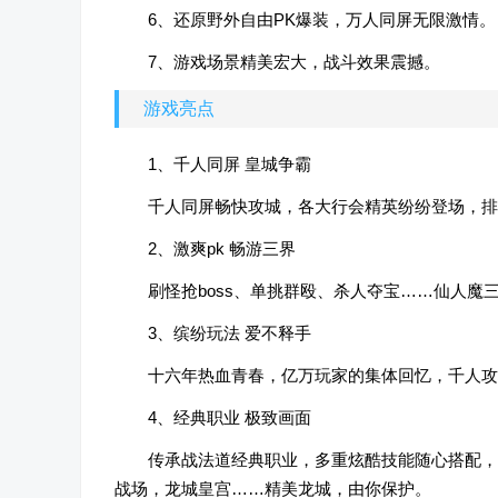
6、还原野外自由PK爆装，万人同屏无限激情。
7、游戏场景精美宏大，战斗效果震撼。
游戏亮点
1、千人同屏 皇城争霸
千人同屏畅快攻城，各大行会精英纷纷登场，排
2、激爽pk 畅游三界
刷怪抢boss、单挑群殴、杀人夺宝……仙人魔
3、缤纷玩法 爱不释手
十六年热血青春，亿万玩家的集体回忆，千人攻城
4、经典职业 极致画面
传承战法道经典职业，多重炫酷技能随心搭配，
战场，龙城皇宫……精美龙城，由你保护。