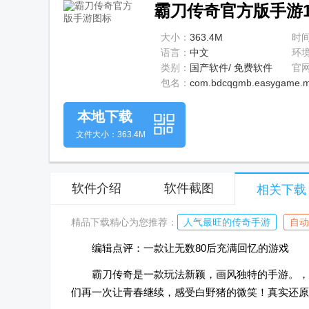
霸刀传奇官方版手游1.
大小：
363.4M
时
语言：
中文
环
类别：
国产软件/ 免费软件
官
包名：
com.bdcqgmb.easygame.
本地下载
文件大小：363.4M
软件介绍
软件截图
相关下载
精品下载精心为您推荐：
人气最旺的传奇手游
自动
编辑点评：一款让无数80后充满回忆的游戏
霸刀传奇是一款玩法新颖，画风独特的手游。，
们再一次让青春继续，感受白野猪的微笑！真实还原