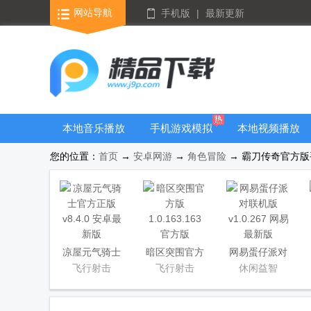
网站导航
手机版
|
最新更新
本地音乐播放
手机游戏模拟
本地视频播放
器
器安卓版合集
器
您的位置：
首页
→
安卓网游
→
角色冒险
→ 霸刀传奇官方版手游
凉屋元气骑士
暗区突围官方
网易蛋仔派对
官方正版
版
联机版
飞行射击
飞行射击
休闲益智