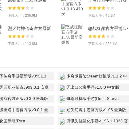
原始传奇三端互通版
王者传奇手游官方版
v1.9.752 安卓版
v1.0.13.470 安
下载大小：236.9M
下载大小：49.1M
烈火封神传奇官方最新
怒战红颜官方手游1.7.
版v1.0.3安卓
最新高爆版
下载大小：113.8M
下载大小：222.1M
下传奇手游最新版v9991.1
多奇梦冒险Steam移植版v1.1.2 中
文版
三职业传奇v999.0.1 安卓
无出口公寓手游v1.5.0 中文版
游戏官方正版v0.3.0 最新版
饥荒联机版手游(Don't Starve
Together)v1.1.28 官方最新版
缘重逢手游官方版v0.0.1 最
迷失幻境手游官方版v1.03 最新版
国际服(Rust
腾讯失控进化手游v1.96.1.1333 官
)v1.33.1.106 安卓正版
方正版