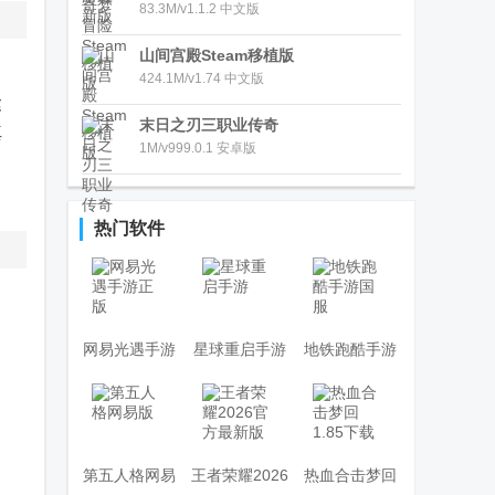
83.3M/v1.1.2 中文版
山间宫殿Steam移植版
424.1M/v1.74 中文版
建
末日之刃三职业传奇
真
1M/v999.0.1 安卓版
热门软件
网易光遇手游
星球重启手游
地铁跑酷手游
正版
国服
第五人格网易
王者荣耀2026
热血合击梦回