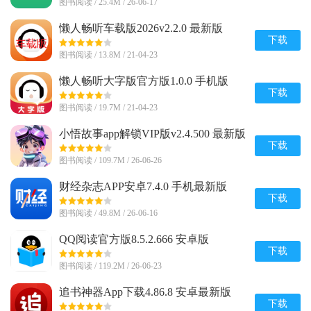
图书阅读 / 25.4M / 26-06-17
懒人畅听车载版2026v2.2.0 最新版
下载
图书阅读 / 13.8M / 21-04-23
懒人畅听大字版官方版1.0.0 手机版
下载
图书阅读 / 19.7M / 21-04-23
小悟故事app解锁VIP版v2.4.500 最新版
下载
图书阅读 / 109.7M / 26-06-26
财经杂志APP安卓7.4.0 手机最新版
下载
图书阅读 / 49.8M / 26-06-16
QQ阅读官方版8.5.2.666 安卓版
下载
图书阅读 / 119.2M / 26-06-23
追书神器App下载4.86.8 安卓最新版
下载