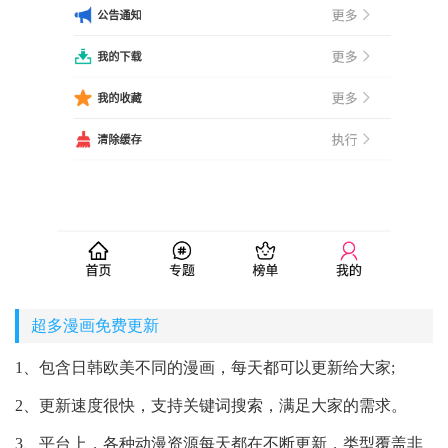
超多漫画免费更新
1、包含日韩欧美不同的漫画，每天都可以更新给大家;
2、更新速度很快，支持关键词搜索，满足大家的需求。
3、平台上，各种动漫资源每天都在不断更新，类型覆盖非