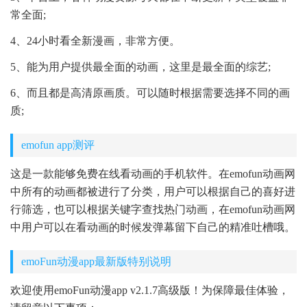
常全面;
4、24小时看全新漫画，非常方便。
5、能为用户提供最全面的动画，这里是最全面的综艺;
6、而且都是高清原画质。可以随时根据需要选择不同的画
质;
emofun app测评
这是一款能够免费在线看动画的手机软件。在emofun动画网
中所有的动画都被进行了分类，用户可以根据自己的喜好进
行筛选，也可以根据关键字查找热门动画，在emofun动画网
中用户可以在看动画的时候发弹幕留下自己的精准吐槽哦。
emoFun动漫app最新版特别说明
欢迎使用emoFun动漫app v2.1.7高级版！为保障最佳体验，