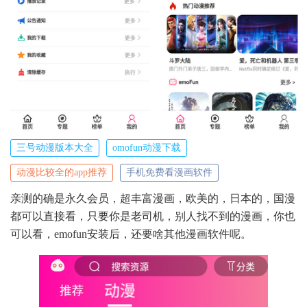
三号动漫版本大全
omofun动漫下载
动漫比较全的app推荐
手机免费看漫画软件
亲测的确是永久会员，超丰富漫画，欧美的，日本的，国漫
都可以直接看，只要你是老司机，别人找不到的漫画，你也
可以看，emofun安装后，还要啥其他漫画软件呢。