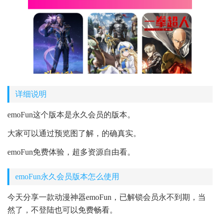
详细说明
emoFun这个版本是永久会员的版本。
大家可以通过预览图了解，的确真实。
emoFun免费体验，超多资源自由看。
emoFun永久会员版本怎么使用
今天分享一款动漫神器emoFun，已解锁会员永不到期，当
然了，不登陆也可以免费畅看。