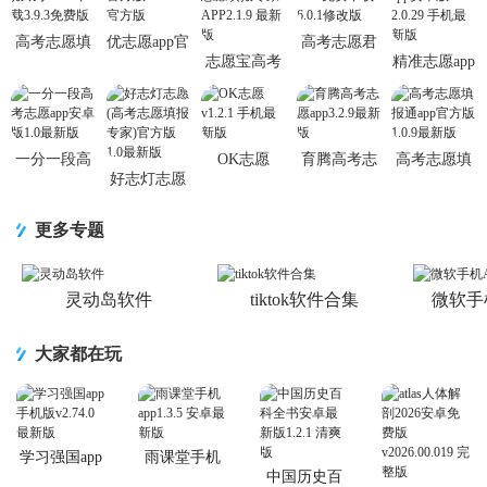
高考志愿填
优志愿app官
高考志愿君
志愿宝高考
精准志愿app
报助手APP
方版9.15.1
APP免费下
志愿填报专
安卓版
下载3.9.3免
官方版
载6.0.1修改
家APP2.1.9
2.0.29 手机
费版
版
最新版
最新版
一分一段高
OK志愿
育腾高考志
高考志愿填
好志灯志愿
考志愿app安
v1.2.1 手机
愿app3.2.9最
报通app官方
(高考志愿填
卓版1.0最新
最新版
新版
版1.0.9最新
报专家)官方
版
版
更多专题
版1.0最新
灵动岛软件
tiktok软件合集
微软手
大家都在玩
学习强国app
雨课堂手机
手机版
app
中国历史百