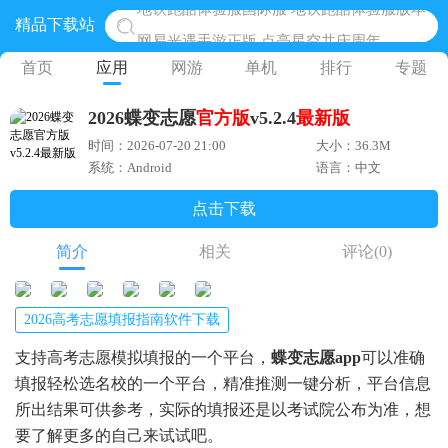
精品下载站
网易光遇手游正版 点亮星空共庆周年
黎明觉醒生机腾讯正版 黎明觉醒生机国际服
首页
应用
网游
单机
排行
专题
蛋仔派对下载 蛋仔派对体验服
2026蝶变志愿
官方版
v5.2.4
最新版
奥特曼王者传奇 正版奥特曼游戏
时间：2026-07-20 21:00
大小：36.3M
地铁跑酷体验服国际服 地铁跑酷体验服版本
系统：Android
语言：中文
点击下载
简介
相关
评论
(0)
2026高考志愿填报指南软件下载
支持高考志愿模拟填报的一个平台，
蝶变志愿app
可以准确
填报轻松选名校的一个平台，精准推测一键分析，平台信息
所出结果可供参考，实际的填报还是以考试院公布为准，想
要了解更多的自己来试试吧。