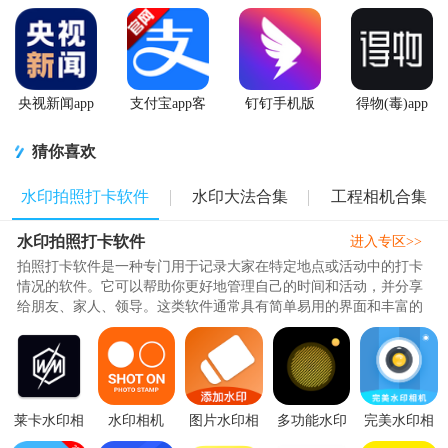
央视新闻app
支付宝app客
钉钉手机版
得物(毒)app
移动版客户
户端
app
官方版
端
猜你喜欢
水印拍照打卡软件
水印大法合集
工程相机合集
水印拍照打卡软件
进入专区>>
拍照打卡软件是一种专门用于记录大家在特定地点或活动中的打卡
情况的软件。它可以帮助你更好地管理自己的时间和活动，并分享
给朋友、家人、领导。这类软件通常具有简单易用的界面和丰富的
功能，包括设置目标、计划任..
莱卡水印相
水印相机
图片水印相
多功能水印
完美水印相
机素材包手
shot on
机(添加水
相机
机3.3.7 手机