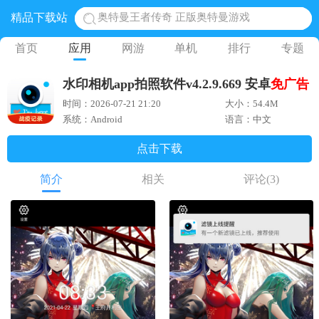
精品下载站
地铁跑酷体验服国际服 地铁跑酷体验服版本
网易光遇手游正版 点亮星空共庆周年
首页
应用
网游
单机
排行
专题
黎明觉醒生机腾讯正版 黎明觉醒生机国际服
水印相机app拍照软件v4.2.9.669 安卓
免广告
蛋仔派对下载 蛋仔派对体验服
时间：2026-07-21 21:20
大小：54.4M
奥特曼王者传奇 正版奥特曼游戏
系统：Android
语言：中文
点击下载
简介
相关
评论
(3)