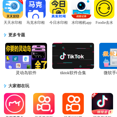
机免费完整
stamp版1.5.4
印)6.0.1 安
1.30600.0 最
最新版
版
最新版
卓版
新版
天天水印相
马克水印相
今日水印相
水印相机app
Foodie去水
机app2.2.6
机app14.7.0
机app安卓版
拍照软件
印相机安卓
安卓版
最新版
v3.0.325.8
v4.2.9.669
版v7.2.10 最
更多专题
手机高级
安卓免广告
新会员版
灵动岛软件
tiktok软件合集
微软手
大家都在玩