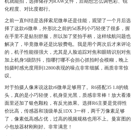
机就能拍，选择储存为RAW文件，后期想怎么调色彩、锐
化程度、对比度都行。
之前一直纠结是选择索尼微单还是佳能，观望了一个月后选
择了这款r6微单，外形比之前的5d系列小巧轻便了很多，握
在手里不是贴别舒服，所以加了竖拍手柄，这样续航问题也
解决了，毕竟微单还是比较费电。我是用个两次后才来评论
的，机子性能很强大，尤其是人脸追踪对焦和眼睛识别对焦
加上机身5级防抖，指哪打哪不会担心抓拍时会模糊，晚上
拍摄时感光度用到12800表现的噪点非常细腻，画质非常惊
叹。
对于拍摄人像来说这款r6微单足够用了。R6搭配35 1.8的镜
头，真的是小巧轻便，机身亚光黑，质感非常棒！放大看漆
面里还加了银色颗粒，有反光效果。选择R6主要是觉得性
价比高，传感器和顶级单反1DX 3一样，两千万像素足够
了，像素低高感占优，过高的视频规格也用不上。曼富图的
小包放器材刚刚好。非常满意！