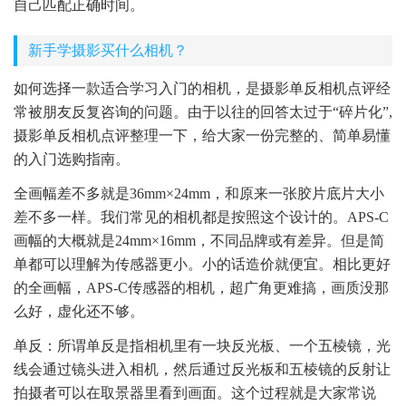
自己匹配正确时间。
新手学摄影买什么相机？
如何选择一款适合学习入门的相机，是摄影单反相机点评经
常被朋友反复咨询的问题。由于以往的回答太过于“碎片化”,
摄影单反相机点评整理一下，给大家一份完整的、简单易懂
的入门选购指南。
全画幅差不多就是36mm×24mm，和原来一张胶片底片大小
差不多一样。我们常见的相机都是按照这个设计的。APS-C
画幅的大概就是24mm×16mm，不同品牌或有差异。但是简
单都可以理解为传感器更小。小的话造价就便宜。相比更好
的全画幅，APS-C传感器的相机，超广角更难搞，画质没那
么好，虚化还不够。
单反：所谓单反是指相机里有一块反光板、一个五棱镜，光
线会通过镜头进入相机，然后通过反光板和五棱镜的反射让
拍摄者可以在取景器里看到画面。这个过程就是大家常说