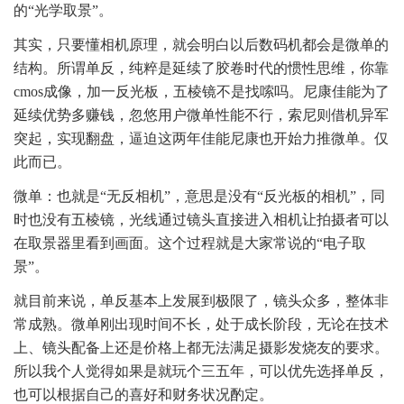
的“光学取景”。
其实，只要懂相机原理，就会明白以后数码机都会是微单的
结构。所谓单反，纯粹是延续了胶卷时代的惯性思维，你靠
cmos成像，加一反光板，五棱镜不是找嗦吗。尼康佳能为了
延续优势多赚钱，忽悠用户微单性能不行，索尼则借机异军
突起，实现翻盘，逼迫这两年佳能尼康也开始力推微单。仅
此而已。
微单：也就是“无反相机”，意思是没有“反光板的相机”，同
时也没有五棱镜，光线通过镜头直接进入相机让拍摄者可以
在取景器里看到画面。这个过程就是大家常说的“电子取
景”。
就目前来说，单反基本上发展到极限了，镜头众多，整体非
常成熟。微单刚出现时间不长，处于成长阶段，无论在技术
上、镜头配备上还是价格上都无法满足摄影发烧友的要求。
所以我个人觉得如果是就玩个三五年，可以优先选择单反，
也可以根据自己的喜好和财务状况酌定。