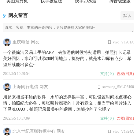
美图秀秀免
快手极速版
快手2026最
抖音极速版
费无限制vip
2026最新版
新版官方正
app正版
版
版
网友留言
默认
重庆电信 网友
vivo_V1901A
一个很简洁又易上手的APP，去旅游的时候特别适用，拍照打卡记录
美好回忆，水印可以添加时间地点，挺好的，就是水印库有点少，希
望后续能出多点~
2022/5/5 10:59:54
支持
(
0
)
盖楼(回复)
上海闵行电信 网友
samsung_SM-G6100
用起来相当不错的软件，水印的选择很丰富，可以设置时间地点和心
情，拍照纪念必备，每张照片都变的非常有意义，相当于给照片注入
了灵魂QAQ，拍照记录最美好的瞬间，怎能少的了它呢？
2022/5/5 10:57:09
支持
(
0
)
盖楼(回复)
北京世纪互联数据中心 网友
vivo_V1824A