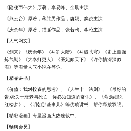
《隐秘而伟大》原著，李易峰、金晨主演
《燕云台》原著，蒋胜男作品，唐嫣、窦骁主演
《庆余年》原著，猫腻作品，张若昀、李沁主演
【人气网文】
《剑来》《庆余年》《斗罗大陆》《斗破苍穹》《史上最强
炼气期》《大奉打更人》《医妃倾天下》《许你情深深似
海》等海量人气小说在等你。
【精品讲书】
《价值：我对投资的思考》、《人生十二法则》、《最好的
告别:关于衰老与死亡，你必须知道的常识》、《蒋勋细说
红楼梦》、《明朝那些事儿》等优质讲书，帮你释放双眼。
【精彩漫画】海量漫画火热连载中。
【畅爽会员】