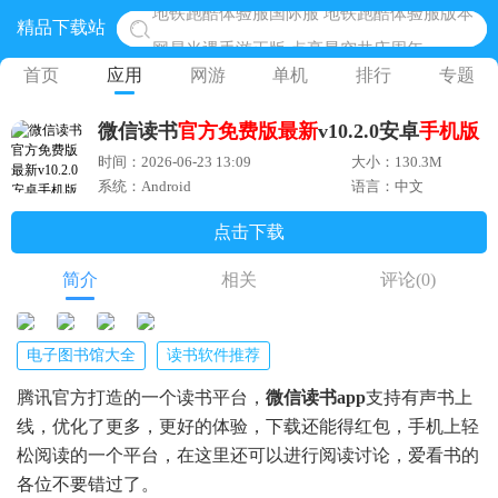
精品下载站
网易光遇手游正版 点亮星空共庆周年
黎明觉醒生机腾讯正版 黎明觉醒生机国际服
首页
应用
网游
单机
排行
专题
蛋仔派对下载 蛋仔派对体验服
微信读书
官方
免费版
最新
v10.2.0安卓
手机版
奥特曼王者传奇 正版奥特曼游戏
时间：2026-06-23 13:09
大小：130.3M
地铁跑酷体验服国际服 地铁跑酷体验服版本
系统：Android
语言：中文
点击下载
简介
相关
评论
(0)
电子图书馆大全
读书软件推荐
腾讯官方打造的一个读书平台，
微信读书app
支持有声书上
线，优化了更多，更好的体验，下载还能得红包，手机上轻
松阅读的一个平台，在这里还可以进行阅读讨论，爱看书的
各位不要错过了。