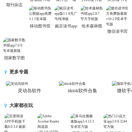
期刊杂志
v3.7.7 安卓
书app3.0.0官
户端1.0.17
业版v4.40.3
new-qk.lifves
最新版
方最新版
旧版
安卓版
安卓版
v1.1.0手机
移动图书馆
豌豆读书app
绘本森林图
版
微信读书官
公图版app免
版1.1.8无广
书馆app2.8.7
方免费版最
费4.1.1安卓
告纯净版
官方手机版
新v10.2.0安
版
卓手机版
国家数字图
书馆app7.0.9
安卓最新版
更多专题
灵动岛软件
tiktok软件合集
微软手
大家都在玩