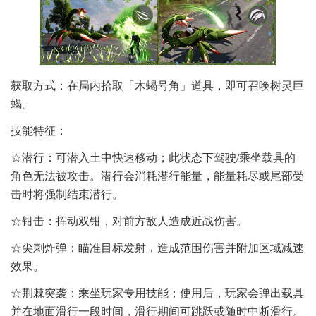
获取方式：在局内拾取「木蝎号角」道具，即可召唤树灵巨
蝎。
技能特征：
☆潜行：可潜入土中快速移动；此状态下驾驶/乘坐载具的
角色无法被攻击。潜行会消耗潜行能量，能量耗尽或尾部受
击时将强制结束潜行。
☆钳击：挥动双钳，对前方敌人造成近战伤害。
☆尖刺炸弹：瞄准目标发射，造成范围伤害并附加区域减速
效果。
☆荆棘突袭：乘坐玩家专用技能；使用后，玩家会弹出载具
并在地面滑行一段时间，滑行期间可跳跃或随时中断滑行。