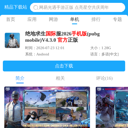
精品下载站
网易光遇手游正版 点亮星空共庆周年
黎明觉醒生机腾讯正版 黎明觉醒生机国际服
首页
应用
网游
单机
排行
专题
蛋仔派对下载 蛋仔派对体验服
绝地求生
国际
服2026
手机版
(pubg
奥特曼王者传奇 正版奥特曼游戏
mobile)V4.3.0
官方
正版
地铁跑酷体验服国际服 地铁跑酷体验服版本
时间：2026-07-23 12:01
大小：1.28G
系统：Android
语言：多语[中文]
点击下载
简介
相关
评论
(16)