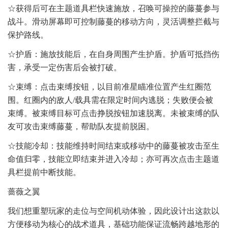
☆获得后可在主题道具栏快速施放，召唤可操控的藤蔓参与
战斗。滑动屏幕即可控制藤蔓的移动方向，灵活调整拦截与
保护路线。
☆护盾：施放技能后，在自身周围产生护盾。护盾可抵挡伤
害，承受一定伤害后会被打破。
☆束缚：点击束缚按钮，以目前准星瞄准位置产生红圈范
围。红圈内的敌人/载具需在限定时间内逃脱；失败便会被
束缚。被束缚目标可点击挣脱按钮加速脱离。未被束缚的队
友可攻击束缚藤蔓，帮助队友提前脱困。
☆技能冷却：技能维持时间结束或移动中的藤蔓被攻击至生
命值归零，技能立即结束并进入冷却；亦可再次点击主题道
具栏提前中断技能。
蔷薇之翼
我们想重塑玩家的走位与空间机动体验，因此设计出这款以
方便移动为核心的战术道具，基础功能保证流畅跨越地形的