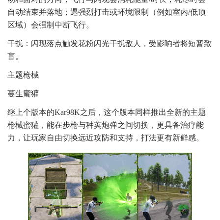
自动结束并落地；遇强烈打击或环境限制（例如室内/低顶
区域）会强制中断飞行。
干扰：闪现落点触发花粉闪光干扰敌人，受影响者将短暂致
盲。
主题枪械
蔓生蜜獾
继上个版本的Kar98K之后，这个版本同样推出全新的主题
枪械蜜獾，能在步枪与种荚炮弹之间切换，更具备治疗能
力，让玩家自由切换远近攻防和支持，打法更有新鲜感。