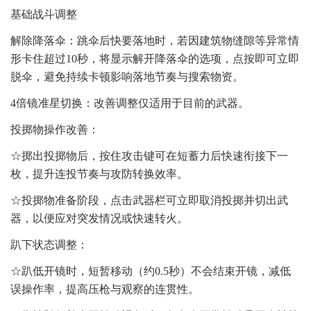
基础战斗调整
解除降落伞：跳伞后快要落地时，若因建筑物缝隙等异常情
形卡住超过10秒，将显示解开降落伞的选项，点按即可立即
脱伞，避免持续卡顿影响落地节奏与搜索物资。
4倍镜准星切换：改善调整仅适用于目前的武器。
投掷物操作改善：
☆掷出投掷物后，按住攻击键可在短蓄力后快速衔接下一
枚，提升连投节奏与攻防转换效率。
☆投掷物准备阶段，点击武器栏可立即取消投掷并切出武
器，以便应对突发情况或快速转火。
趴下状态调整：
☆趴低开镜时，短暂移动（约0.5秒）不会结束开镜，减低
误操作率，提高压枪与观察的连贯性。