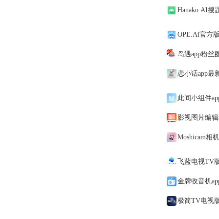
Hanako AI
OPE.Ai官方
岛遇app粉丝
恋小话app最新
此间小组件ap
影视图片编辑
Moshicam
飞蓝电视TV
金牌收音机app
极简TV电视