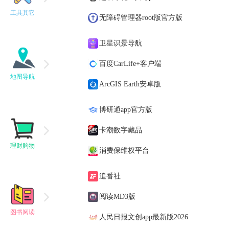
工具其它
无障碍管理器root版官方版
卫星识景导航
百度CarLife+客户端
地图导航
ArcGIS Earth安卓版
博研通app官方版
卡潮数字藏品
理财购物
消费保维权平台
追番社
阅读MD3版
图书阅读
人民日报文创app最新版2026