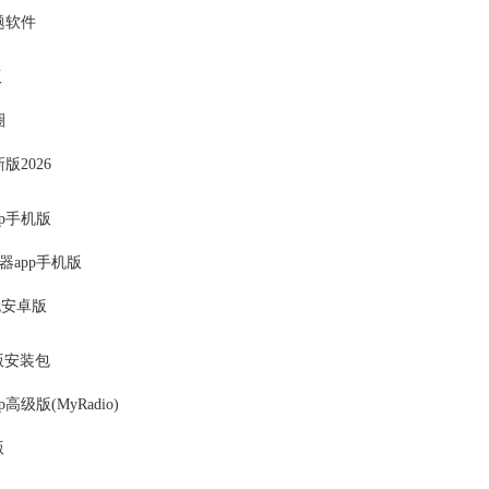
搜题软件
版
圈
版2026
p手机版
器app手机版
相机安卓版
版安装包
高级版(MyRadio)
版