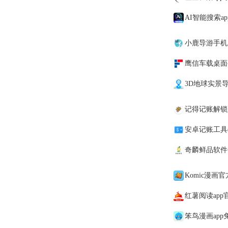
AI智能搜索a
小鹿导游手机
鹰信车载桌面
3D地球实景导
记得记账解锁
安卓记账工具(Mo
奇麟鲜品软件
Komic漫画
红薯阅读app
笨鸟漫画app