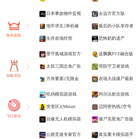
版
(Survivor Code: Last
日本事故物件监视
去远方官方版
Stand)
协会 3手机版
地牢求生2单机修
最后的小队幸存者
角色冒险
改版
生存农场经营
手机版
恐怖奶奶遗产
RPG(Survival
(Granny Legacy)
墨守孤城游戏官方
蓝飘飘PVZ融合版
Farm:Adventure RPG)
版
太鼓三国志免广告
2.1.3最新安装包
塔防守卫者游戏
策略塔防
版
方块要塞2无限金
农场大战僵尸最新
币版
版
吃鸡模拟器游戏
阿尔法射击游戏
突变区2(Mutant
(Alpha Guns - free)
迈阿密热线2空号
飞行射击
Zone 2)怪物不攻击版
自爆无人机模拟器
(Hotline Miami 2:
僵尸克星免广告版
手机版
Wrong Number)
(Zombusters)
公路竞速专家官方
真实重卡模拟器手