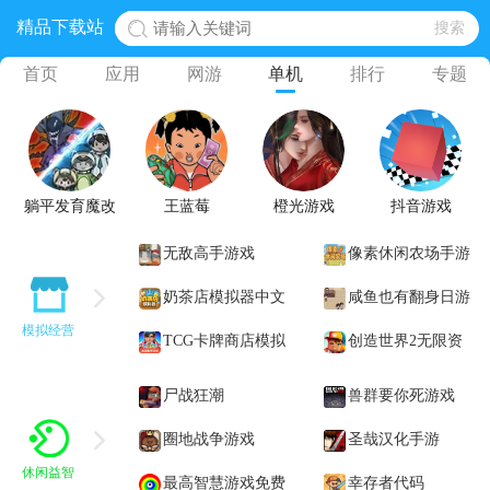
精品下载站
首页
应用
网游
单机
排行
专题
躺平发育魔改
王蓝莓
橙光游戏
抖音游戏
无敌高手游戏
像素休闲农场手游
奶茶店模拟器中文
咸鱼也有翻身日游
模拟经营
版正式版最新版
TCG卡牌商店模拟
戏
创造世界2无限资
器手机版
源版
尸战狂潮
兽群要你死游戏
(Zombastic)
圈地战争游戏
Steam移植版
圣哉汉化手游
休闲益智
最高智慧游戏免费
(Sanctus)
幸存者代码