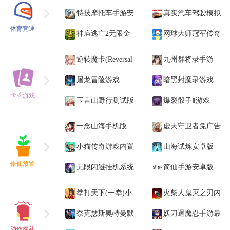
最新版本
特技摩托车手游安
机版汉化版
真实汽车驾驶模拟
体育竞速
卓版
神庙逃亡2无限金
器(Real Car Racing
网球大师冠军传奇
币和无限钻石
Simulator)
逆转魔卡(Reversal
九州群将录手游
of deck)
屠龙冒险游戏
暗黑封魔录游戏
卡牌游戏
玉言山野行测试版
爆裂骰子Ⅱ游戏
一念山海手机版
虚天守卫者免广告
小猫传奇游戏内置
获取奖励
山海试炼安卓版
修仙放置
折相思(Cat Legend:
无限闪避挂机系统
简仙手游安卓版
Idle RPG War)
免广告版
拳打天下(一拳)小
火柴人鬼灭之刃内
游戏
奈克瑟斯奥特曼默
置菜单版
妖刀退魔忍手游最
动作格斗