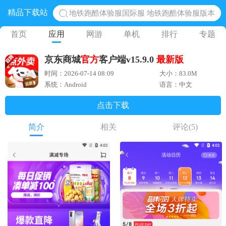
精品下载站
地铁跑酷体验服国际服 地铁跑酷体验服版本
网易光遇手游正版 点亮星空共庆周年
首页
应用
网游
单机
排行
专题
黎明觉醒生机腾讯正版 黎明觉醒生机国际服
京东商城
官方
客户端v15.9.0
最新版
蛋仔派对下载 蛋仔派对体验服
时间：2026-07-14 08:09
大小：83.0M
奥特曼王者传奇 正版奥特曼游戏
系统：Android
语言：中文
点击下载
简介
相关
评论
(5)