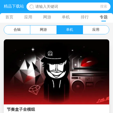
精品下载站
首页
应用
网游
单机
排行
专题
合辑
网游
单机
应用
节奏盒子全模组