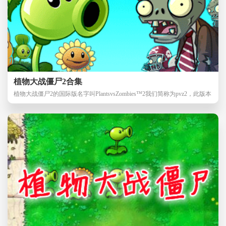
植物大战僵尸2合集
植物大战僵尸2的国际版名字叫PlantsvsZombies™2我们简称为pvz2，此版本
是官方一