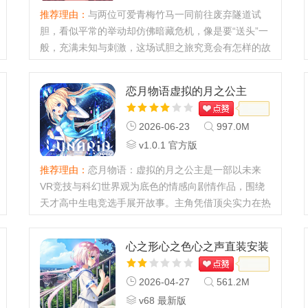
推荐理由：
与两位可爱青梅竹马一同前往废弃隧道试
胆，看似平常的举动却仿佛暗藏危机，像是要“送头”一
般，充满未知与刺激，这场试胆之旅究竟会有怎样的故
事发生令人好奇。废恋隧道galgame游戏最新动态
【V1免费版正式上线】备受期待的视觉小说《废恋隧
恋月物语虚拟的月之公主
道》现已开放免费下载！...
2026-06-23
997.0M
v1.0.1 官方版
推荐理由：
恋月物语：虚拟的月之公主是一部以未来
VR竞技与科幻世界观为底色的情感向剧情作品，围绕
天才高中生电竞选手展开故事。主角凭借顶尖实力在热
门虚拟对战游戏中斩获奖励，日常却略显单调，直到意
外闯入隐秘的月球服务器空间，人生轨迹就此改变。角
心之形心之色心之声直装安装
色介绍向往地球的月面...
包
2026-04-27
561.2M
v68 最新版