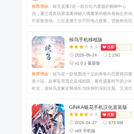
推荐理由：
探灵直播2是一款在化为废墟的购物中心
内，通过道具线索逃离神秘人偶魔掌的横向卷轴生存动
作冒险游戏。三位直播主在不同地点搜索，切换角色找
线索，要躲避人偶追击、解开谜团，最终全员会合逃出
废弃购物中心。探灵直播2汉化安装包最新动态【版本
候鸟手机移植版
更新】Vc832f1c最新版...
2026-06-24
1.23G
v1.0.1 最新版
推荐理由：
候鸟是一款氛围感十足的青春向恋爱模拟视
觉小说，故事取景西北县域校园，聚焦盛夏时节的少年
时光，借候鸟意象诠释成长与抉择的深刻主题。沉浸式
体验青春期的迷茫、悸动与思考，邂逅性格各异的同
伴，见证每位人物独有的人生困境与自我追寻之路。候
GINKA银花手机汉化直装版
鸟手机移植版最新动...
2026-04-27
873.6M
v68 手机版