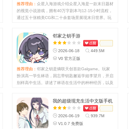
推荐理由：
众星入海游戏介绍众星入海是一款末日题材
的视觉小说游戏，拥有40万字剧本与12-15小时流程，
通过五十张精美CG和二十余套场景展现末日世界。玩
家将跟随主角时寻与少女陈枫实，在末日谎言与真相交
织中，体验拯救世界的冒险与温情。众星入海
邻家之钥手游
Galgame手游最新动态【v1.0安...
2026-06-18
449.5M
V0 官方正版
推荐理由：
邻家之钥是熵联天创首款Galgame。玩家
扮演高一学生林语，因忘带钥匙邂逅学姐李望月，开启
别样高中生活。讲述了林语在生活中的种种经历，以及
与学姐之间的故事，制作人员众多。邻家之钥手游最新
动态【V0官方正版版本更新】本次更新带来全新邻里
我的超级现充生活中文版手机
互助社交系统，玩家可...
2026-06-19
939.7M
V1.0.7 免费版