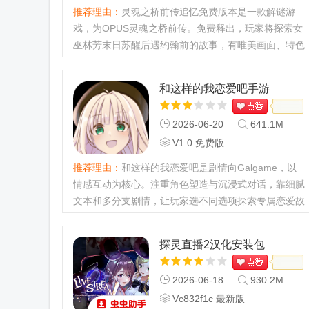
推荐理由：
灵魂之桥前传追忆免费版本是一款解谜游
戏，为OPUS灵魂之桥前传。免费释出，玩家将探索女
巫林芳末日苏醒后遇约翰前的故事，有唯美画面、特色
解谜玩法，能拼凑故事缘起，带来沉浸体验。灵魂之桥
前传追忆游戏攻略1、打开灵魂之桥前传追忆游戏，点
和这样的我恋爱吧手游
击回忆开始；2、游戏开...
2026-06-20
641.1M
V1.0 免费版
推荐理由：
和这样的我恋爱吧是剧情向Galgame，以
情感互动为核心。注重角色塑造与沉浸式对话，靠细腻
文本和多分支剧情，让玩家选不同选项探索专属恋爱故
事，决定影响角色关系与故事走向，带来真实情感体验
和这样的我恋爱吧手游最新动态【V1.0免费版正式上
探灵直播2汉化安装包
线】备受期待的乙女向...
2026-06-18
930.2M
Vc832f1c 最新版