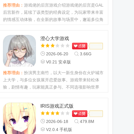
推荐理由：
游戏佬的后宫游戏介绍游戏佬的后宫是GAL
后宫新作，延续了该类型的经典设定，为玩家带来丰富
的情感互动体验，在全新的故事与场景中，邂逅多位角
色，感受独特的恋爱冒险。游戏佬的后宫(GAL后宫新
作)最新动态【v1.0最新版正式上线】历经三个月打
澄心大学游戏
磨，游戏佬的后宫迎来正...
2026-06-20
3.66G
V0.21 安卓版
推荐理由：
扮演男主南竹，以大一新生身份在火炉城市
上大学，与多位女孩展开恋爱故事。游戏带来轻松体
验，剧情有趣，玩家能真正参与。不同选项影响世界
线，有多种剧情分支，如青春竞赛、悬疑探案等，欢迎
参与。角色介绍商翎冷静、克制、难以接近，似乎总与
IRIS游戏正式版
他人保持着恰到好处的...
2026-06-18
479.8M
V2.0.4 手机版