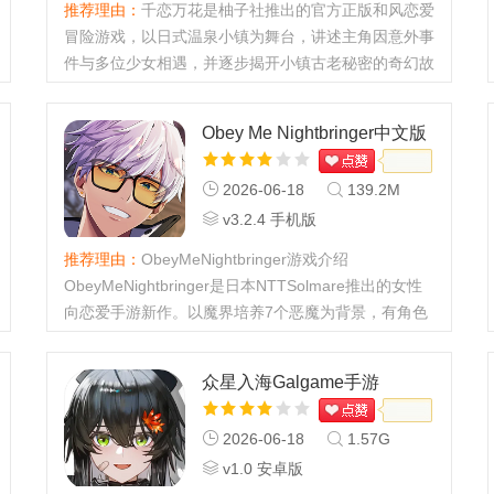
推荐理由：
千恋万花是柚子社推出的官方正版和风恋爱
冒险游戏，以日式温泉小镇为舞台，讲述主角因意外事
件与多位少女相遇，并逐步揭开小镇古老秘密的奇幻故
事。游戏拥有精致细腻的二次元美术与鲜活的角色塑
造，搭配贴合剧情的原创配乐与专业声优配音，整体沉
Obey Me Nightbringer中文版
浸感十足。千恋万花...
游戏
2026-06-18
139.2M
v3.2.4 手机版
推荐理由：
ObeyMeNightbringer游戏介绍
ObeyMeNightbringer是日本NTTSolmare推出的女性
向恋爱手游新作。以魔界培养7个恶魔为背景，有角色
扮演、文字冒险恋爱玩法。能与恶魔互动，窥探其日
常。日式画风独特，全球下载超800万，有登录福利，
众星入海Galgame手游
需谷歌框架和加速器。ObeyMeNightbrin...
2026-06-18
1.57G
v1.0 安卓版