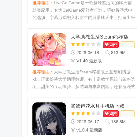
推荐理由：
LiveGalGame是一款趣味整活向的聊天辅
助类应用，专为GalGame爱好者打造，巧妙将游戏中
的选项、字幕形式融入和女生的日常聊天中，打造出极
具趣味的沉浸式聊天体验。这款应用的开发初衷十分有
趣，喜欢的可以下载体验，此软件开源。
大学助教生活Steam移植版
LiveGalGame(LiveGG1)最新动态LiveG...
2026-06-18
813.9M
V1.40 最新版
推荐理由：
大学助教生活Steam移植版是互动剧情游
戏，玩家扮演大学助理教师。有丰富教学系统与策略选
项，甜美的互动体验，多结局与丰富内容，还有沉浸式
声音体验，MOD版免安装秒玩，解锁全部关卡无广
告。【大学助教生活】新手攻略1、进入到游戏中，点
鸑鷟镜花水月手机版下载
击start开始游戏。2、通过...
2026-06-17
156.8M
v1.0.4 最新版