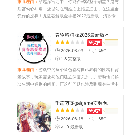
推荐理由：
穿越深宫之中，你能否驾驭整个朝堂？是与
后宫勾心斗角，还是站在朝廷之上指点江山，在这里全
凭你的选择！龙雏破解版金手指2022最新版，清软专
业破解，无限花花+金手指，想干啥干啥。...
春物移植版2026最新版本
2026-06-03
1.45G
1.3 完整版
推荐理由：
游戏中的每个角色都有自己独特的性格和背
景故事，玩家需要与他们建立深度关系，并帮助他们解
决生活中遇到的问题。而这些问题也涉及到现实生活中
的诸多讨论话题，如家庭问题、学业压力等。游戏中对
这些话题的描绘既真实又细腻...
千恋万花galgame安装包
2026-06-18
1.85G
v1.0 最新版