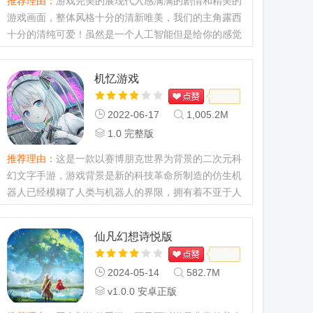
推荐理由：
游戏完美的展现代入感满满的剧情和精美的
游戏画面，整体风格十分的清新唯美，我们的主角露西
十分的清纯可爱！虽然是一个人工智能但是给你的感觉
是活生生的人类，画面精致的文字剧情与冒险解密相结
合,游戏中有着丰富的剧情可以体验...
机忆游戏
2022-06-17
1,005.2M
1.0 完整版
推荐理由：
这是一款以赛博朋克世界为背景的二次元科
幻文字手游，游戏背景是新的科技革命所制造的仿生机
器人已经模糊了人类与机器人的界限，拥有着不亚于人
类的智能。人们刚开始对智能机器人出现的兴奋逐渐变
成了恐惧和混乱...
仙凡幻想诗悦版
2024-05-14
582.7M
v1.0.0 安卓正版