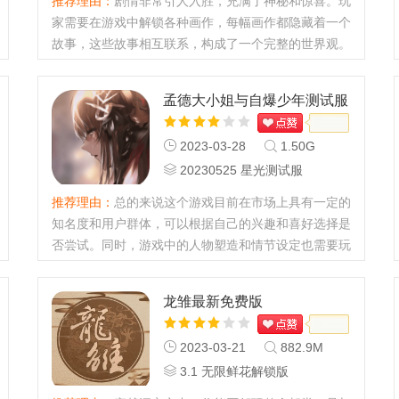
推荐理由：
剧情非常引人入胜，充满了神秘和惊喜。玩
家需要在游戏中解锁各种画作，每幅画作都隐藏着一个
故事，这些故事相互联系，构成了一个完整的世界观。
玩家需要通过收集画作和解锁故事，逐步揭开这个世界
的秘密。...
孟德大小姐与自爆少年测试服
2023-03-28
1.50G
20230525 星光测试服
推荐理由：
总的来说这个游戏目前在市场上具有一定的
知名度和用户群体，可以根据自己的兴趣和喜好选择是
否尝试。同时，游戏中的人物塑造和情节设定也需要玩
家自行体验和评价。...
龙雏最新免费版
2023-03-21
882.9M
3.1 无限鲜花解锁版