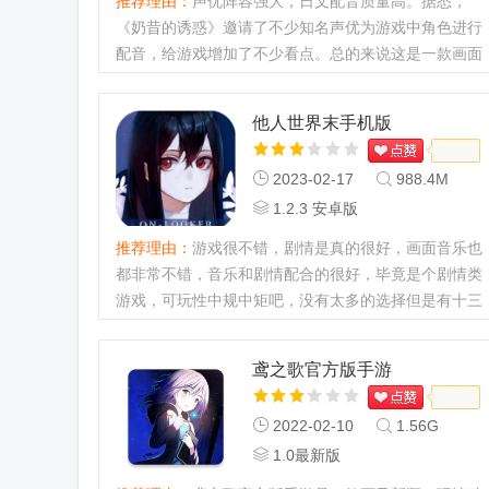
推荐理由：
声优阵容强大，日文配音质量高。据悉，
《奶昔的诱惑》邀请了不少知名声优为游戏中角色进行
配音，给游戏增加了不少看点。总的来说这是一款画面
精美、声优配音质量高、社交元素丰富、挑战性强的手
机游戏，但仍存在着一些缺点。...
他人世界末手机版
2023-02-17
988.4M
1.2.3 安卓版
推荐理由：
游戏很不错，剧情是真的很好，画面音乐也
都非常不错，音乐和剧情配合的很好，毕竟是个剧情类
游戏，可玩性中规中矩吧，没有太多的选择但是有十三
种结局，不同的选项会有不同的好感度，从而来影响结
局...
鸢之歌官方版手游
2022-02-10
1.56G
1.0最新版