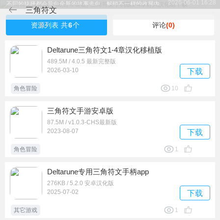
2026-06-01 16:28
不同的抉择都会导向全新的故事走向，解锁不一样的收尾内
三角符文
容。
资源列表
共
6
个
评论
(0)
Deltarune三角符文1-4章汉化移植版
489.5M / 4.0.5 最新完整版
2026-03-10
下载
角色冒险
10
三角符文手游安卓版
87.5M / v1.0.3-CHS最新版
2023-08-07
下载
角色冒险
1
Deltarune专用三角符文手柄app
276KB / 5.2.0 安卓汉化版
2025-07-02
下载
其它游戏
1