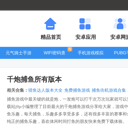
精品首页
安卓应用
安卓网
元气骑士手游
WIFI密码查
手机游戏模拟
PUB
大全
看器
器安卓版合集
千炮捕鱼所有版本
相关合集：
猎鱼达人版本大全
免费捕鱼游戏
捕鱼街机游戏合集
捕鱼游戏中最关键的就是炮，一发炮可以打千次万次玩家就可以
载站j9p小编整理了目前最火的千炮捕鱼游戏分享给大家，游戏
鱼乐趣，每天捕鱼，乐趣多多享受多多，还有很多丰富的赛事和
纯正的捕鱼乐趣，喜欢体闲时间打鱼的朋友快来免费下载体验。