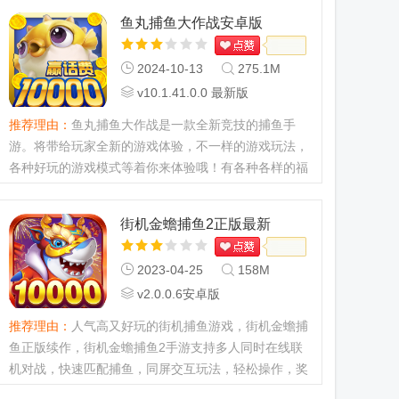
鱼丸捕鱼大作战安卓版
2024-10-13
275.1M
v10.1.41.0.0 最新版
推荐理由：
鱼丸捕鱼大作战是一款全新竞技的捕鱼手
游。将带给玩家全新的游戏体验，不一样的游戏玩法，
各种好玩的游戏模式等着你来体验哦！有各种各样的福
利活动，感兴趣的玩家欢迎来j9p下载体验哦！...
街机金蟾捕鱼2正版最新
2023-04-25
158M
v2.0.0.6安卓版
推荐理由：
人气高又好玩的街机捕鱼游戏，街机金蟾捕
鱼正版续作，街机金蟾捕鱼2手游支持多人同时在线联
机对战，快速匹配捕鱼，同屏交互玩法，轻松操作，奖
励丰厚，可以选择多种炮台一起对战，赶紧来免费下载