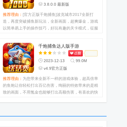
3.8.0.0 最新版
推荐理由：
[官方正版千炮捕鱼]波克城市2017全新打
造，再度突破捕鱼新玩法，全新画面，超爽爆金，游戏
以简单易上手的操作技巧，好玩有趣的关卡模式，征服
了一大批的玩家让你在海底世界找到激爽无限的射击享
受，在多人竞技赛中体...
千炮捕鱼达人版手游
2023-12-13
99.0M
v4.9官方正版
推荐理由：
为您带来全新不一样的游戏体验，超高倍率
的鱼炮让你轻松打出百亿伤害，绚丽的特效带来的是精
致的画面，不用氪金也能够打出高额伤害，有喜欢的快
来下载吧。...