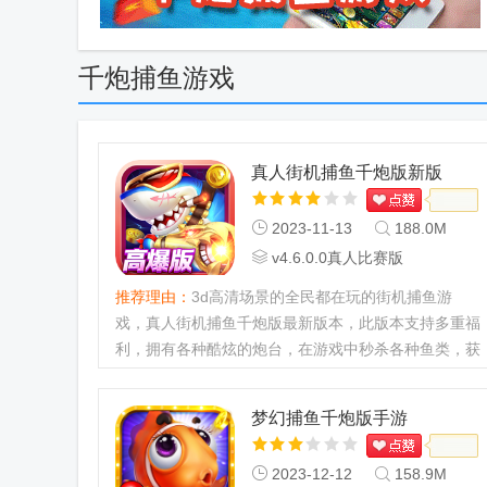
千炮捕鱼游戏
真人街机捕鱼千炮版新版
10000版
2023-11-13
188.0M
v4.6.0.0真人比赛版
推荐理由：
3d高清场景的全民都在玩的街机捕鱼游
戏，真人街机捕鱼千炮版最新版本，此版本支持多重福
利，拥有各种酷炫的炮台，在游戏中秒杀各种鱼类，获
得超高的爆率，与朋友一起携手作战，各显身手，横扫
各种新副本，还有超强的...
梦幻捕鱼千炮版手游
2023-12-12
158.9M