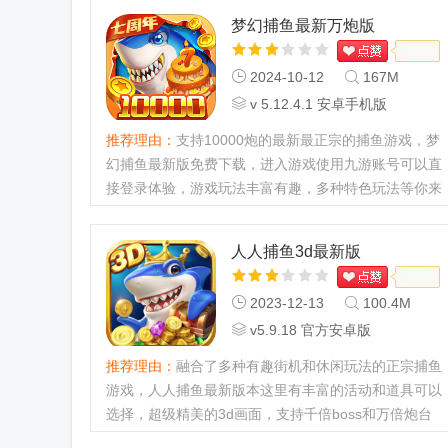
梦幻捕鱼最新万炮版
2024-10-12
167M
v 5.12.4.1 安卓手机版
推荐理由：
支持10000炮的最新最正宗的捕鱼游戏，梦
幻捕鱼最新版免费下载，进入游戏使用九游账号可以直
接登录体验，游戏玩法丰富有趣，多种特色玩法等你来
体验，丰富有趣且高清的3d游戏画质，欢迎有兴趣的
直接免费下载。...
人人捕鱼3d最新版
2023-12-13
100.4M
v5.9.18 官方安卓版
推荐理由：
融合了多种有趣街机和休闲玩法的正宗捕鱼
游戏，人人捕鱼最新版本这里有丰富的活动和道具可以
选择，超级精美的3d画面，支持千倍boss和万倍炮台
攻击，多种导弹畅爽体验，还有很多奖券领取就可以兑