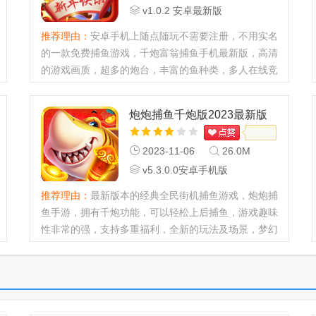
v1.0.2 安卓最新版
推荐理由：
安卓手机上随点随玩不需要注册，不用实名
的一款免费捕鱼游戏，千炮富翁捕鱼手机最新版，高清
的游戏画质，超多的炮台，丰富的鱼种类，多人在线竞
技，体验王者捕鱼的乐趣，进入游戏就能送很多福利
哟！...
炮炮捕鱼千炮版2023最新版
2023-11-06
26.0M
v5.3.0.0安卓手机版
推荐理由：
最新版本的经典全民街机捕鱼游戏，炮炮捕
鱼手游，拥有千炮功能，可以轻松上后捕鱼，游戏趣味
性非常的强，支持多重福利，全新的玩法及场景，梦幻
捕鱼模式，超级武器让你直接上手操作，极佳的捕鱼游
戏。...