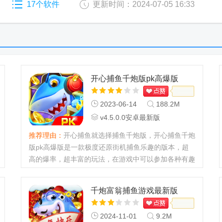
17个软件
更新时间：2024-07-05 16:33
开心捕鱼千炮版pk高爆版
2023-06-14
188.2M
v4.5.0.0安卓最新版
推荐理由：
开心捕鱼就选择捕鱼千炮版，开心捕鱼千炮
版pk高爆版是一款极度还原街机捕鱼乐趣的版本，超
高的爆率，超丰富的玩法，在游戏中可以参加各种有趣
的赛事，海量金币想玩就玩，独创的精灵系统，海量金
币爆不停，在游戏中享...
千炮富翁捕鱼游戏最新版
2024-11-01
9.2M