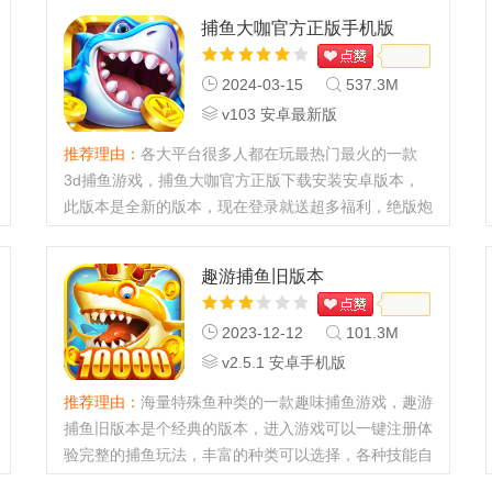
捕鱼大咖官方正版手机版
2024-03-15
537.3M
v103 安卓最新版
推荐理由：
各大平台很多人都在玩最热门最火的一款
3d捕鱼游戏，捕鱼大咖官方正版下载安装安卓版本，
此版本是全新的版本，现在登录就送超多福利，绝版炮
台荣耀战神，每天签到还送豪华游戏礼包，喜欢捕鱼，
在找捕鱼大咖安卓版本的...
趣游捕鱼旧版本
2023-12-12
101.3M
v2.5.1 安卓手机版
推荐理由：
海量特殊鱼种类的一款趣味捕鱼游戏，趣游
捕鱼旧版本是个经典的版本，进入游戏可以一键注册体
验完整的捕鱼玩法，丰富的种类可以选择，各种技能自
由组合，绚丽的炮台丰富的模式自由选择体验很不