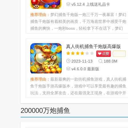
v5.12.4 上线送礼品卡
推荐理由：
梦幻捕鱼千炮版一炮三千万一夜暴富！梦幻
捕鱼千炮版有着精美的画质，千万海底世界中感受千炮
捕鱼的爽快，一炮秒boss，轻松拿下不在话下，梦幻
捕鱼千炮版还有海量的福利等你来领取。...
真人街机捕鱼千炮版高爆版
2023-11-13
188.0M
v4.6.0.0 最新版
推荐理由：
最新最爽的一款街机捕鱼游戏，真人街机捕
鱼千炮版手游高爆版本，游戏中可以享受最有趣的捕鱼
玩法，支持全屏攻击，还在最强龙王现身，在游戏中开
启多种探险模式，体验遍地是宝的3d捕鱼体验。...
200000万炮捕鱼