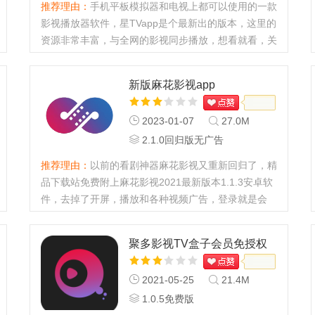
推荐理由：
手机平板模拟器和电视上都可以使用的一款
影视播放器软件，星TVapp是个最新出的版本，这里的
资源非常丰富，与全网的影视同步播放，想看就看，关
键是特别的干净清爽没有一点广告，很好的观影体
验。...
新版麻花影视app
2023-01-07
27.0M
2.1.0回归版无广告
推荐理由：
以前的看剧神器麻花影视又重新回归了，精
品下载站免费附上麻花影视2021最新版本1.1.3安卓软
件，去掉了开屏，播放和各种视频广告，登录就是会
员，可以享受特权观影体验。...
聚多影视TV盒子会员免授权
版
2021-05-25
21.4M
1.0.5免费版