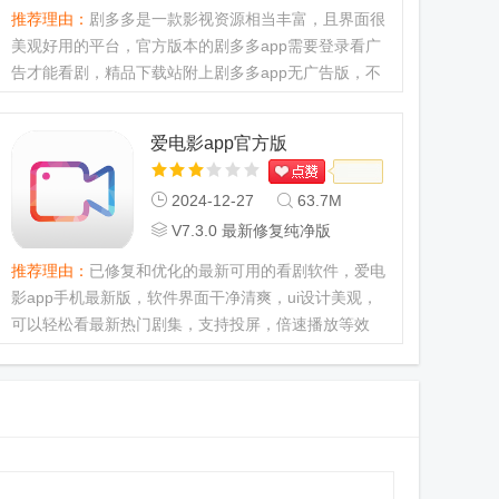
推荐理由：
剧多多是一款影视资源相当丰富，且界面很
美观好用的平台，官方版本的剧多多app需要登录看广
告才能看剧，精品下载站附上剧多多app无广告版，不
需要登录就可以免费使用，看全网最新最热门的剧集...
爱电影app官方版
2024-12-27
63.7M
V7.3.0 最新修复纯净版
推荐理由：
已修复和优化的最新可用的看剧软件，爱电
影app手机最新版，软件界面干净清爽，ui设计美观，
可以轻松看最新热门剧集，支持投屏，倍速播放等效
果，喜欢看剧，想免费追剧的朋友必备，不需要登录，
没有会员，没有广告，纯...