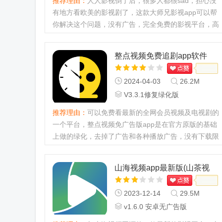
推荐理由：
人人影视倒了后，很多人都很sad，担心没
有地方看欧美的影视剧了，这款大师兄影视app可以帮
你解决这个问题，没有广告，完全免费的影视平台，高
清的4k画质，在这里享受纯净的播放效果，有兴趣的
自己免费下载。...
整点视频免费追剧app软件
2024-04-03
26.2M
V3.3.1修复绿化版
推荐理由：
可以免费看最新的全网会员视频及电视剧的
一个平台，整点视频免广告版app是在官方原版的基础
上做的绿化，去掉了广告和各种播放广告，没有下载限
制，更好的用户观影体验。...
山海视频app最新版(山茶视
频)
2023-12-14
29.5M
v1.6.0 安卓无广告版