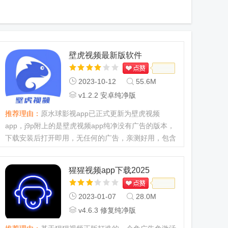
壁虎视频最新版软件
2023-10-12
55.6M
v1.2.2 安卓纯净版
推荐理由：
原水球影视app已正式更新为壁虎视频
app，j9p附上的是壁虎视频app纯净没有广告的版本，
下载安装后打开即用，无任何的广告，亲测好用，包含
了非常多最新最热门的影视资源，可以手动切换播放
源，也可以直接在搜索框中输...
猩猩视频app下载2025
2023-01-07
28.0M
v4.6.3 修复纯净版