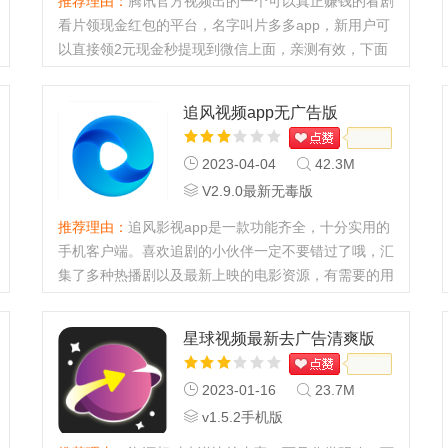
推荐理由：
腾讯官方视频出的一个可以真正赚钱的看剧
看片领现金红包的平台，名字叫片多多app，新用户可
以直接领2元现金秒提现到微信上面，亲测有效，下面
截图都是小编自己测试图，快来免费下载哟。...
追风视频app无广告版
2023-04-04
42.3M
V2.9.0最新无毒版
推荐理由：
追风影视app是一款功能齐全，十分实用的
手机客户端。喜欢追剧的小伙伴一定不要错过了哦，汇
集了多种热播剧以及最新上映的电影资源，有需要的用
户快来j9p下载....
星球视频最新去广告清爽版
2023-01-16
23.7M
v1.5.2手机版