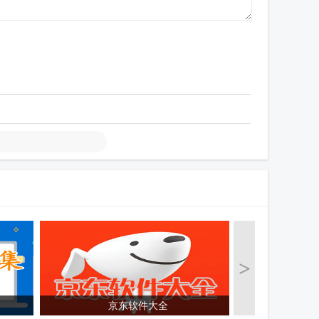
>
京东软件大全
手机