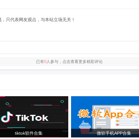
规，只代表网友观点，与本站立场无关！
已有
0
人参与，点击查看更多精彩评论
tiktok软件合集
微软手机APP合集