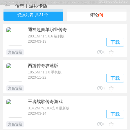
2023-06-01 10:20
比较适合散人养老，像一个世外桃源一样，过着与世无争的生
传奇手游秒卡版
活。打打宝练练级，简简单单的游戏，少了很多老百区那种来
至于游戏本身之外的纷扰。秒卡一区由于点卡较贵，挂机的人
资源列表
共
21
个
评论
(0)
比较少，手动的人比较多，所有号也比较贵，各个地图的怪非
常多，应该是老百区的五倍以上。秒卡一区非常适合散人，没
通神超爽单职业传奇
有赤月，赤月大怪是刷在丛林迷宫的，所以散人是可以抢到
283.1M / 1.5.6.6 福利版
的，就看运气了，祖玛和牛7和封魔等地图也没有人包场。所以
2023-03-13
下载
在这个区玩道士的很多，因为道士可以一个人去任何地图打
宝。对于职业玩家来说，应该比老百区好一些。
角色冒险
0
西游传奇攻速版
185.5M / 1.1.0 手机版
2023-11-22
下载
角色冒险
2
王者战歌传奇游戏
314.2M / v1.0.4安卓最新版
2023-03-14
下载
角色冒险
0