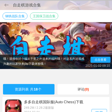
自走棋游戏合集
钢铁战队合集
王国保卫战合集
自走棋系列的游戏有哪些呢！小编这次为大家整理了一些
自走棋手游排行榜的前十名合集，这类游戏的操作十分简单，
可以带给玩家不一样的游戏体验。在游戏中有多种的角色等着
玩家去解锁哦，游戏模式多样，需要玩家不断的去进行挑战，
用自身的智慧解锁不同的关卡，不仅需要智慧，还需要勇气
哦！请接收好小编从千里之外送来的福利哦！对这系列游戏感
点击查看
兴趣的玩家快来j9p下载体验哦！
2025-01-02 09:10
资源列表
共
18
个
评论
(0)
多多自走棋国际服(Auto Chess)下载
249.2M / 2.28.2最新版