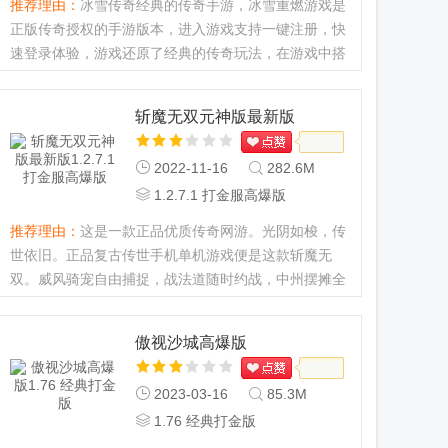
推荐理由：
冰雪传奇经典的传奇手游，冰雪重燃游戏是
正版传奇授权的手游版本，进入游戏支持一键注册，快
速登录体验，游戏还原了经典的传奇玩法，在游戏中搭
配了热门的职业操作，你可以自由挑战，完成任务，超
高爆率极爽的传奇体...
斩魔无双元神版最新版
2022-11-16
282.6M
1.2.7.1 打金服高爆版
推荐理由：
这是一款正品优质传奇网游。光阴如梭，传
世依旧。正品复古传世手机单机游戏便是这款斩魔无
双。威风骑宠自由捕捉，战法道随时约战，中州摆摊全
服贸易更有意思，斩魔无双真的很刺激很酷。...
傲视沙城高爆版
2023-03-16
85.3M
1.76 经典打金版