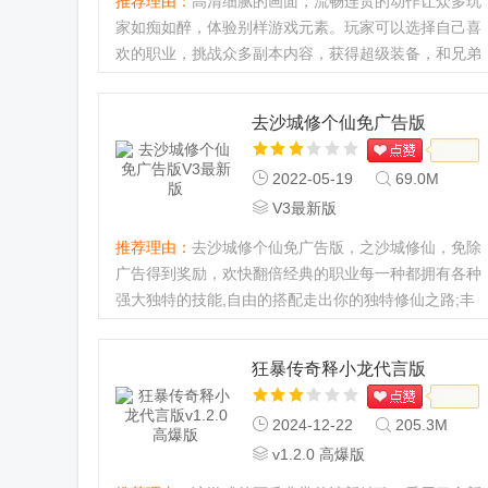
推荐理由：
高清细腻的画面，流畅连贯的动作让众多玩
家如痴如醉，体验别样游戏元素。玩家可以选择自己喜
欢的职业，挑战众多副本内容，获得超级装备，和兄弟
们一起攻占皇城，随时随地进行PK对决，享受激情的
青春岁月...
去沙城修个仙免广告版
2022-05-19
69.0M
V3最新版
推荐理由：
去沙城修个仙免广告版，之沙城修仙，免除
广告得到奖励，欢快翻倍经典的职业每一种都拥有各种
强大独特的技能,自由的搭配走出你的独特修仙之路;丰
富的场景和更加精彩的玩法都会揭开,修炼的玩法十分
的精彩,更多的挑战等...
狂暴传奇释小龙代言版
2024-12-22
205.3M
v1.2.0 高爆版