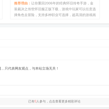
推荐理由：
让你重回2006年的经典怀旧传奇手游，金
装裁决之传世怀旧服正版下载，游戏中玩家可以任意选
择角色去冒险，支持多种职业可选择，超高清的游戏画
质，体验到最完整最有趣最耐玩的传奇怀旧游戏。...
规，只代表网友观点，与本站立场无关！
已有
0
人参与，点击查看更多精彩评论