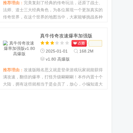
推荐理由：
完美复刻了经典的传奇玩法，还原了战士、
法师、道士三大经典角色，为各位展现一个更加真实的
传奇世界，在这个世界的地图当中，大家能够挑战各种
大型BOSS获取到大量的稀有装备，独特的挑战模式帮
助各位摆脱单调的副本...
真牛传奇攻速爆率加强版
2025-01-01
168.2M
v1.80 高爆版
推荐理由：
攻速版顾名思义就是登录游戏玩家就能获得
满攻速，翻倍的爆率，打怪升级唰唰唰！本作内置十个
大陆，拥有这些就相当于是会员了，放心，小编知道大
家被坑怕了所以这款游戏小编亲自试玩，绝对没有任何
的套路...