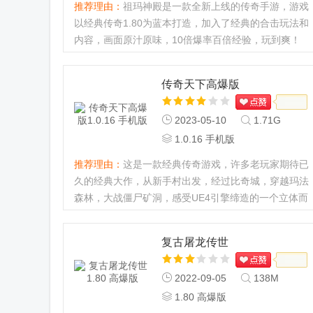
推荐理由：
祖玛神殿是一款全新上线的传奇手游，游戏
以经典传奇1.80为蓝本打造，加入了经典的合击玩法和
内容，画面原汁原味，10倍爆率百倍经验，玩到爽！
上线爆终极刀刀光柱，散人虐土豪！！！喜欢传奇手游
的小伙伴一定不要错过...
传奇天下高爆版
2023-05-10
1.71G
1.0.16 手机版
推荐理由：
这是一款经典传奇游戏，许多老玩家期待已
久的经典大作，从新手村出发，经过比奇城，穿越玛法
森林，大战僵尸矿洞，感受UE4引擎缔造的一个立体而
真实的玛法大世界。...
复古屠龙传世
2022-09-05
138M
1.80 高爆版