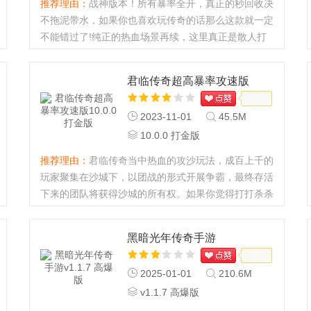
推荐理由：
战神版本！所有暴率全开，真正的秒回收决
不拖泥带水，如果你也喜欢玩传奇的话那么这款就一定
不能错过了!纯正的热血场景再续，这里真正是散人打
金的天堂。超级多的经典玩法以及熟悉的热血画面...
君临传奇超高暴率攻速版
2023-11-01
45.5M
10.0.0 打金版
推荐理由：
君临传奇当中热血的攻沙玩法，成百上千的
玩家聚集在沙城下，以团战的形式开展争霸，最终存活
下来的团队将获得沙城的所有权。如果你觉得打打杀杀
有些疲劳，那么试试挂机玩法，让各位离线也能够获取
大量奖励！...
黑暗光年传奇手游
2025-01-01
210.6M
v1.1.7 高爆版