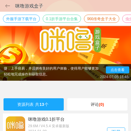
咪噜游戏盒子
咪噜游戏盒子是一款十分好用的游戏资源和资讯分享平台
外服手游下载平台
0.1折手游平台合集
966传奇盒子大全
虫
软件。咪噜手游盒子app提供海量的BT服、公益服、GM版手游
折扣、礼包等福利的游戏资源与辅助，使得玩家可以在游戏中
拥有各种好的待遇，如上线送满VIP、无限元宝、高比例充值、
高爆率快速通关等等。同时，该应用还支持对游戏相关交易，
如账号等，帮助用户可以轻松地拥有一个强大的号，以求刺激
与快感。不仅提供多种福利与资源，而且还提供游戏资讯分
享，让玩家能够及时了解到自己所喜欢的游戏的最新情况和活
动信息，从而更好的享受游戏。此外，该应用的操作简单快
捷，上手容易，并且拥有良好的用户体验，使得用户能够更加
点击查看
轻松地完成操作和获取信息。
2024-07-05 16:45
资源列表
共
13
个
评论
(0)
咪噜游戏0.1折平台
29.6M / V4.5.4 安卓最新版