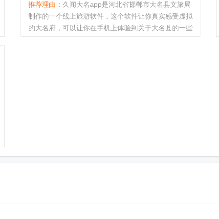
推荐理由：
久闻大名app是河北省邯郸市大名县文旅局
制作的一个线上旅游软件，这个软件让你真实感受虚拟
的大名府，可以让你在手机上体验到关于大名县的一些
热门景点，制作的十分的逼真还有讲解的内容，在这个
上面看了感兴趣的也可...