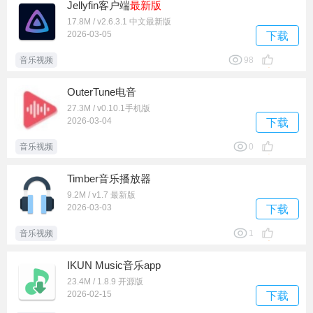
Jellyfin客户端
最新版
17.8M / v2.6.3.1 中文最新版
2026-03-05
下载
音乐视频
98
OuterTune电音
27.3M / v0.10.1手机版
2026-03-04
下载
音乐视频
0
Timber音乐播放器
9.2M / v1.7 最新版
2026-03-03
下载
音乐视频
1
IKUN Music音乐app
23.4M / 1.8.9 开源版
2026-02-15
下载