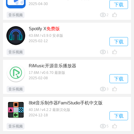
2025-04-30
下载
音乐视频
2
Spotify X
免费版
43.6M / v3.9.0 安卓版
2025-02-12
下载
音乐视频
1
RiMusic开源音乐播放器
17.6M / v0.6.70 最新版
2025-02-08
下载
音乐视频
3
8bit音乐制作器FamiStudio手机中文版
40.1M / v4.2.2 最新汉化版
2024-12-18
下载
音乐视频
5