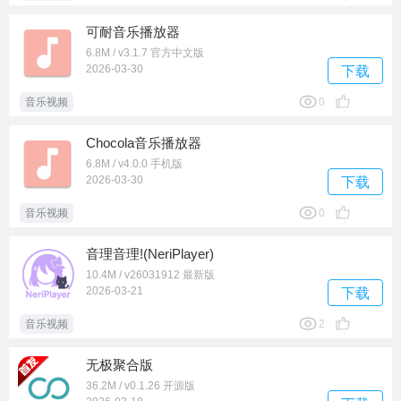
可耐音乐播放器
6.8M / v3.1.7 官方中文版
2026-03-30
下载
音乐视频
0
Chocola音乐播放器
6.8M / v4.0.0 手机版
2026-03-30
下载
音乐视频
0
音理音理!(NeriPlayer)
10.4M / v26031912 最新版
2026-03-21
下载
音乐视频
2
无极聚合版
36.2M / v0.1.26 开源版