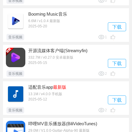
音乐视频
0
Booming Music音乐
6.6M / v1.0.4 最新版
2025-05-20
下载
音乐视频
1
开源流媒体客户端(Streamyfin)
332.7M / v0.27.0 安卓最新版
2025-05-15
下载
音乐视频
2
适配音乐app
最新版
13.1M / v4.0.0 手机版
2025-05-12
下载
音乐视频
2
哔哩MV音乐播放器(BiliVideoTunes)
29.0M / V1.0.0-Guitar-Alpha-90 最新版