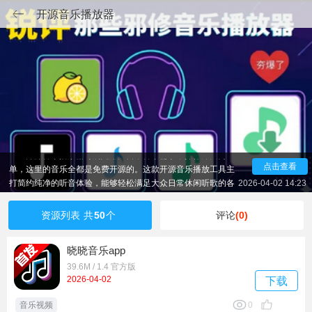
开源音乐播放器
开源音乐播放器可满足用户日常音乐需求，操作方法简
单，这里的音乐全都是免费开源的。这款开源音乐播放工具主
点击查看
打简约纯净的听音体验，能够轻松满足大众日常休闲听歌的各
2026-04-02 14:23
类基础需求，上手门槛十分友好，整体操作逻辑通俗易懂，新
手也能快速熟悉各项功能用法。软件依托开源架构打造，全程
资源列表
共
50
个
评论
(0)
坚持免费分享原则。
晓晓音乐app
39.6M / 1.4 官方版
2026-04-02
下载
音乐视频
0