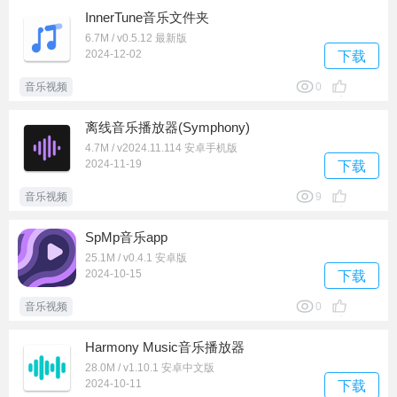
InnerTune音乐文件夹
6.7M / v0.5.12 最新版
2024-12-02
下载
音乐视频
0
离线音乐播放器(Symphony)
4.7M / v2024.11.114 安卓手机版
2024-11-19
下载
音乐视频
9
SpMp音乐app
25.1M / v0.4.1 安卓版
2024-10-15
下载
音乐视频
0
Harmony Music音乐播放器
28.0M / v1.10.1 安卓中文版
2024-10-11
下载