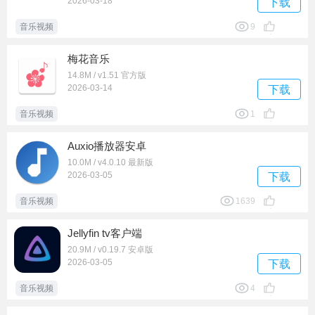
2026-03-18
下载
音乐视频
9
梅花音乐
14.8M / v1.51 官方版
2026-03-14
下载
音乐视频
1
Auxio播放器安卓
10.0M / v4.0.10 最新版
2026-03-05
下载
音乐视频
1639
Jellyfin tv客户端
20.9M / v0.19.7 安卓版
2026-03-05
下载
音乐视频
4