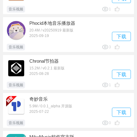
音乐视频
1
Phocid本地音乐播放器
20.4M / v20250919 最新版
2025-09-19
下载
音乐视频
3
Chronal节拍器
15.2M / v0.2.1 最新版
2025-08-28
下载
音乐视频
1
奇妙音乐
5.9M / 0.0.1_alpha 开源版
2025-07-22
下载
音乐视频
0
MikuMusic软件官方版