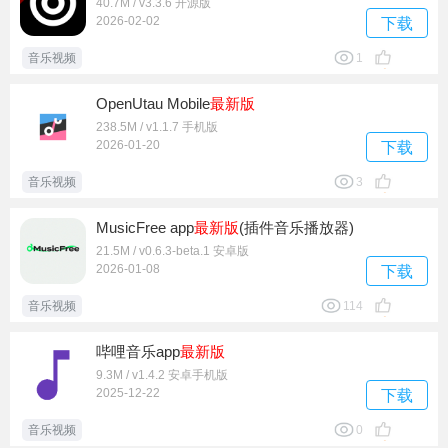
40.7M / v3.3.6 开源版
2026-02-02
下载
音乐视频
1
OpenUtau Mobile
最新版
238.5M / v1.1.7 手机版
2026-01-20
下载
音乐视频
3
MusicFree app
最新版
(插件音乐播放器)
21.5M / v0.6.3-beta.1 安卓版
2026-01-08
下载
音乐视频
114
哔哩音乐app
最新版
9.3M / v1.4.2 安卓手机版
2025-12-22
下载
音乐视频
0