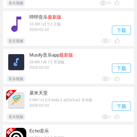
音乐视频
24
哔哔音乐
最新版
10.3M / v1.5.1 正版
2026-02-10
下载
音乐视频
1
Musify音乐app
最新版
28.8M / v9.7.5 开源版
2026-02-03
下载
音乐视频
1
基米天堂
5.8M / v1.0.6-beta-1-g02a3ca2 安卓版
2026-02-03
下载
音乐视频
0
Echo音乐