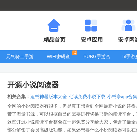
精品首页
安卓应用
安卓网
元气骑士手游
WIFI密码查
PUBG手游合
bt手
大全
看器
集
开源小说阅读器
相关合集：
追书神器版本大全
七读免费小说下载
小书亭app合
全网的小说阅读器有很多，但是真正想看到全网最新小说的还得是
带了海量书源，可以根据自己的需要进行切换书源的阅读平台，
这些开源小说阅读平台整合在一起免费分享给大家，包含了最全
部分解锁了会员高级版功能，如果还想要什么小说阅读器可以在