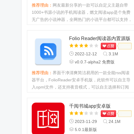
推荐理由：
网友最新分享的一款可以自定义主题自带
1000+书源小说的手机阅读器，燃文阅读app是个免费
无广告的小说神器，全网热门的小说平台都可以支持，
打开即可使用，支持手动导入小说源，高度自定义阅读
很好的阅读体验。...
Folio Reader阅读器内置源版
2022-12-12
3.1M
v0.0.7-alpha2 免费版
推荐理由：
界面干净清爽简洁易用的一款全能rss阅读
器平台，FolioReader安卓手机版，此软件可以自主导
入opml文件，还支持夜音模式，可以自主选择和订阅
阅读源，没有广告，没有那么乱七八槽的内容，更加清
爽易用。...
千阅书城app安卓版
2023-11-29
24.1M
5.0.1最新版