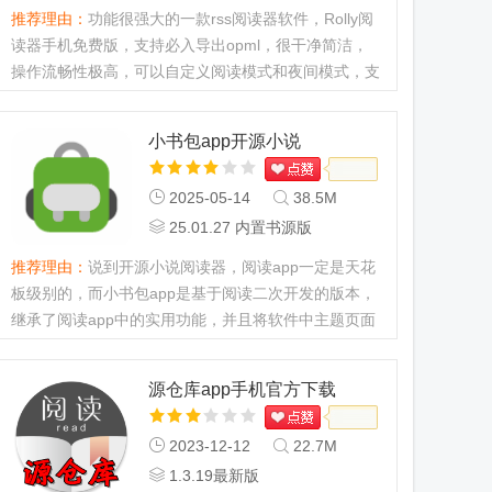
推荐理由：
功能很强大的一款rss阅读器软件，Rolly阅
读器手机免费版，支持必入导出opml，很干净简洁，
操作流畅性极高，可以自定义阅读模式和夜间模式，支
持更换阅读背景色等等设定，是个很强大的工具。...
小书包app开源小说
2025-05-14
38.5M
25.01.27 内置书源版
推荐理由：
说到开源小说阅读器，阅读app一定是天花
板级别的，而小书包app是基于阅读二次开发的版本，
继承了阅读app中的实用功能，并且将软件中主题页面
进行了全面升级优化，界面更加的美观和优雅，轻松易
操作，支持自动推送书源。...
源仓库app手机官方下载
2023-12-12
22.7M
1.3.19最新版