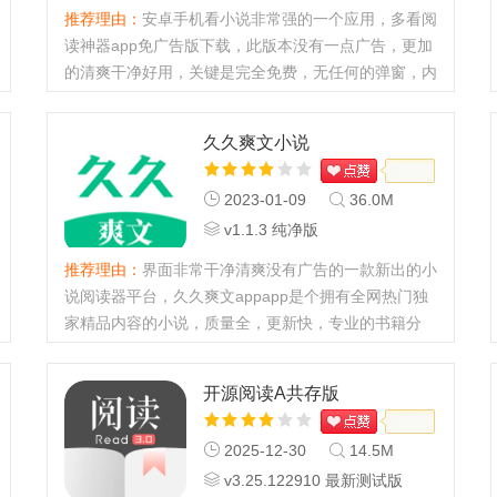
推荐理由：
安卓手机看小说非常强的一个应用，多看阅
读神器app免广告版下载，此版本没有一点广告，更加
的清爽干净好用，关键是完全免费，无任何的弹窗，内
置了丰富的书源，喜欢看小说的朋友必备。...
久久爽文小说
2023-01-09
36.0M
v1.1.3 纯净版
推荐理由：
界面非常干净清爽没有广告的一款新出的小
说阅读器平台，久久爽文appapp是个拥有全网热门独
家精品内容的小说，质量全，更新快，专业的书籍分
类，可根据自己的习惯来学习阅读，支持不同类型的小
说随意阅读，欢迎免费下载。...
开源阅读A共存版
2025-12-30
14.5M
v3.25.122910 最新测试版