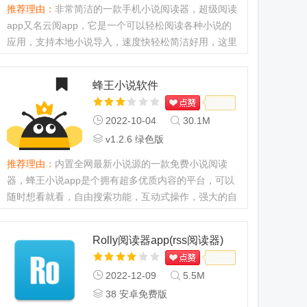
推荐理由：
非常简洁的一款手机小说阅读器，超级阅读
app又名云阅app，它是一个可以轻松阅读各种小说的
应用，支持本地小说导入，速度快轻松简洁好用，这里
拥有超多的小说内容，不用登录不用注册，手动导入书
源，简洁高效的文档阅读神器。...
蜂王小说软件
2022-10-04
30.1M
v1.2.6 绿色版
推荐理由：
内置全网最新小说源的一款免费小说阅读
器，蜂王小说app是个拥有超多优质内容的平台，可以
随时想看就看，自由搜索功能，互动式操作，强大的自
定义阅读模式，根据自己的阅读习惯来调节非常的方
便。...
Rolly阅读器app(rss阅读器)
2022-12-09
5.5M
38 安卓免费版