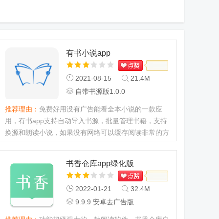
有书小说app
2021-08-15
21.4M
自带书源版1.0.0
推荐理由：
免费好用没有广告能看全本小说的一款应
用，有书app支持自动导入书源，批量管理书籍，支持
换源和朗读小说，如果没有网络可以缓存阅读非常的方
便。...
书香仓库app绿化版
2022-01-21
32.4M
9.9.9 安卓去广告版