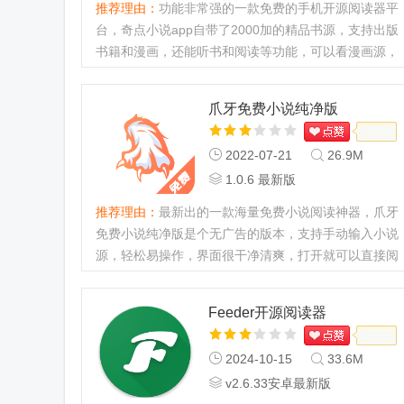
推荐理由：
功能非常强的一款免费的手机开源阅读器平
台，奇点小说app自带了2000加的精品书源，支持出版
书籍和漫画，还能听书和阅读等功能，可以看漫画源，
快速搜索功能，轻松易用，软件中自带了使用教程，可
以学习参考一下。...
爪牙免费小说纯净版
2022-07-21
26.9M
1.0.6 最新版
推荐理由：
最新出的一款海量免费小说阅读神器，爪牙
免费小说纯净版是个无广告的版本，支持手动输入小说
源，轻松易操作，界面很干净清爽，打开就可以直接阅
读小说，还可以自由进行管理你的小说书源，找小说，
看小说的神器，没有广告很干净。...
Feeder开源阅读器
2024-10-15
33.6M
v2.6.33安卓最新版