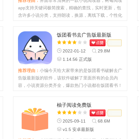
推荐理由：
界面非常清爽的一款小说阅读器，树莓阅读
app支持关键词极简搜索，精确的查找，实时更新，包
含许多小说分类，支持朗读，换源，离线下载，个性化
背景设置等，还有数据同步，很人性化的小说阅读
器。...
饭团看书去广告版最新版
2022-01-12
29.8M
1.14.56 正式版
推荐理由：
小编今天给大家带来的是饭团看书破解去广
告版最新版的软件，该软件破解了里面所有的会员内
容，小说资源分类齐全，爆款热门小说都在饭团看书！
而且饭团看书还支持TXT文件导入阅读哦！感兴趣的欢
迎各位下载...
柚子阅读免费版
2025-09-11
68.6M
v1.5 安卓最新版