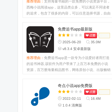
推荐理由：
支持海量书籍的一款免费的小说资源平台，
西梅小说阅读app，这里品类众多，可以满足不同读者
的追求，包含了很多的内容，可以任意选择书源，自由
快速的切换，还有夜间护眼模式，将喜欢的图片进行收
藏，欢迎免费下载。...
免费追书app最新版
2025-06-20
35.0M
v8.3.4 安卓最新版
推荐理由：
免费追书app是一款专为小说爱好者而打造
的追书神器,该软件为用户带来了上百万本免费的小说
资源，百万册海量精品图书，网络原创小说、出版畅销
图书，阅读小说、电子书、图书、免费小说、读书都是
免费的，欢迎下载阅读...
奇点小说app免费版
2022-02-11
16.4M
1.0.4 清爽版