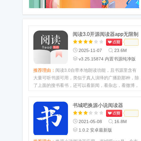
阅读3.0开源阅读器app无限制
版
2025-11-07
23.6M
v3.25.15874 内置书源纯净版
推荐理由：
阅读3.0自带本地朗读功能，且书源里含有
大量可听书源可用，类似于真人演绎的广播剧那种，除
了上面的搜书看书，还可以看新闻，看杂志，看微博，
刷视频，看直播，看小姐姐，甚至玩在线游戏等等，爱
好看书的朋友可以免费下载哟。...
书城吧换源小说阅读器
2021-05-08
16.8M
1.0.2 安卓最新版