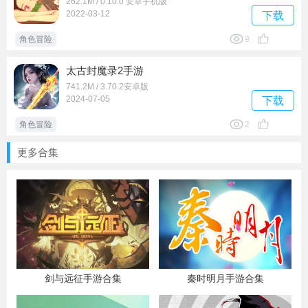
262.1M / 0.10.0 安卓手机版
2022-03-12
下载
角色冒险
9
太古封魔录2手游
741.2M / 3.70.2安卓版
2024-07-05
下载
角色冒险
2
更多合集
剑与远征手游合集
秦时明月手游合集