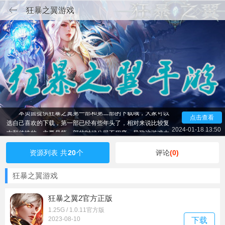
狂暴之翼游戏
本页面提供狂暴之翼第一部和第二部的下载哦，大家可以
点击查看
选自己喜欢的下载，第一部已经有些年头了，相对来说比较复
古和传统的，主要是第一部的时候公司不程序，导致这游戏太
2024-01-18 13:50
混乱了，没用玩法太多了，各种氪金玩法，培养功能，副本玩
法，休闲玩法，多到可以说臃肿，而且有些东西就没必要添
资源列表
共
20
个
评论
(0)
加。跟我玩了两年的虚幻4引擎的第二部来比，这游戏比较粗
糙，打击感也比较弱，所以推荐大家下载最新的哦！
狂暴之翼游戏
狂暴之翼2官方正版
1.25G / 1.0.11官方版
2023-08-10
下载