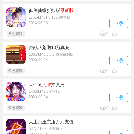
御剑仙缘折扣版
最新版
176.6M / v1.8.1026手机版
2023-03-13
下载
角色冒险
0
决战八荒送10万真充
106.7M / 1.3.0.1 特权福利版
2023-09-04
下载
角色冒险
0
天仙道
无限
抽真充
140.8M / 3.0 福利版
2023-09-04
下载
角色冒险
0
天上白玉京送万元充值
5.6M / 1.0.0 送充值版