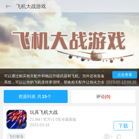
飞机大战游戏
飞机是很多男生喜欢的事物，拥有一种战斗精神，玩家还
可以通过购买相关配件和物品升级武器和飞机。另外还有装备
点击查看
系统，可以让你的飞机变得更强悍，替换相关配件让你火力全
2023-05-12 09:26
开。在空中的姿态是非常炫酷。小编这里为大家带来了飞机大
战游戏，让大家感受飞机大战游戏的刺激场面，
资源列表
共
15
个
评论
(0)
玩具飞机大战
21.9M / 官方v1.0安卓最新版
2023-03-16
下载
飞行射击
3