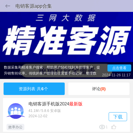
电销客源app合集
在如今竞争激烈的电商环境中，销售人员不仅需要拥有优
秀的销售技巧，还需要依赖强大的工具来拓展客户资源、提高
工作效率。精品下载站为大家带来电销客源App合集，通过大
数据采集和精准客户搜索，帮助用户轻松找到并管理客户，提
点击查看
升销售转化率。传统的客户管理往往需要手动记录、整理数
2024-11-26 11:17
据，不仅繁琐且容易出错。而电销客源App则通过一键导入功
能，打破了这一瓶颈。无论是通过软件内置的客户搜索功能，
资源列表
共
6
个
评论
(0)
还是手动输入客户信息，用户都可以轻松地将客户数据保存到
软件中。
电销客源手机版2024
最新版
41.1M / 5.8.6 安卓版
2024-12-02
下载
效率办公
1