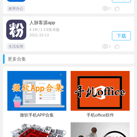
效率办公
0
人脉客源app
4.1M / 1.3.8安卓版
2021-10-13
下载
生活实用
2
更多合集
微软手机APP合集
手机office软件