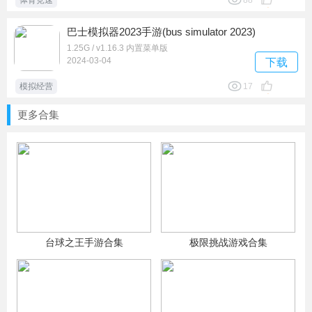
体育竞速
88
巴士模拟器2023手游(bus simulator 2023)
1.25G / v1.16.3 内置菜单版
2024-03-04
下载
模拟经营
17
更多合集
台球之王手游合集
极限挑战游戏合集