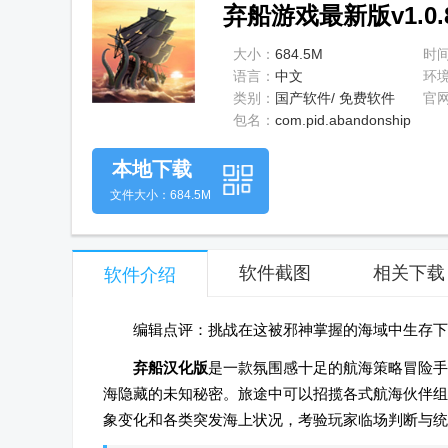
弃船游戏最新版v1.0.
大小：
684.5M
时
语言：
中文
环
类别：
国产软件/ 免费软件
官
包名：
com.pid.abandonship
本地下载
文件大小：684.5M
软件截图
相关下载
软件介绍
编辑点评：挑战在这被邪神掌握的海域中生存下
弃船汉化版
是一款氛围感十足的航海策略冒险手
海隐藏的未知秘密。旅途中可以招揽各式航海伙伴组
象变化和各类突发海上状况，考验玩家临场判断与统