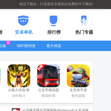
精品下载站：打造最安全最新的免费软件下载站!
游
安卓单机
排行榜
热门专题
合集
WIFI密码查
看片神器
看器
bt手游盒子大
全
火柴人传说:暗
公交车模拟器
太空杀手游
影战争手游版
官方版(Bus
动作格斗
模拟经营
角色冒险
Simulator
Ultimate)
小丑牌无限金币最新版(Balatro)
v0.4 安卓版