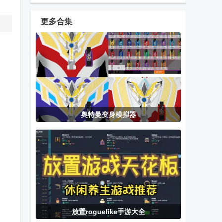
幻英雄辅助菜
免广告版
单
更多合集
基辅罗斯
Rubylands岛
坚守阵地2手
屿王国内购版
游
中文版
奥特曼胜利火
魔法森林大作
拳皇Wing EX
奥特曼变身模拟器
花棱镜泽塔贝
战
v1.02前瞻版
塔冲击超越之
钥
梦幻驯龙记
雷霆大战最新
我的世界原神
版
生存模组游戏
放置roguelike手游大全
口袋妖怪珍珠
巴西卡车司机
神之天平移植