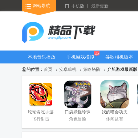
网站导航
手机版
|
最新更新
本地音乐播放
手机游戏模拟
谷歌相机版本
器
器安卓版合集
大全
您的位置：
首页
→
安卓单机
→
策略塔防
→ 弃船游戏最新版 v
蛇蛇贪吃手游
口袋妖怪珍珠
我的喵会功夫
(SSSnaker)
安卓直装版
手游正版
飞行射击
角色冒险
休闲益智