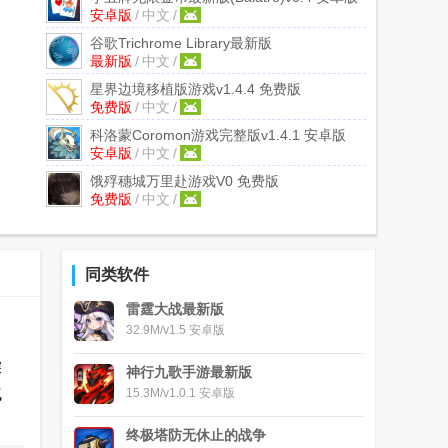
安卓版
/
中文
/
谷歌Trichrome Library最新版
最新版
/
中文
/
v148.0.7778.120 最新版
星界边境移植版游戏
v1.4.4 免费版
免费版
/
中文
/
科洛蒙Coromon游戏完整版
v1.4.1 安卓版
安卓版
/
中文
/
饿殍穗城万里赴游戏
V0 免费版
免费版
/
中文
/
同类软件
雷霆大战最新版
32.9M/v1.5 安卓版
深
神行九歌手游最新版
气
15.3M/v1.0.1 安卓版
终极塔防无休止的战争