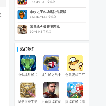
32.6M/v1.3.8 安卓版
丰收之王农场塔防免费版
理
183.2M/v13.3 安卓版
落日战火最新版游戏
各
1G/v1.0.4 手机版
热门软件
虫虫战斗模拟
波兰球之战中
仓鼠蛋糕工厂
器2免费修改
文最新版
免广告版
版
城堡突袭手游
六角指挥官梦
指挥官模拟器