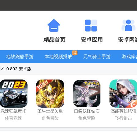
精品首页
安卓应用
安卓网
地铁跑酷手游
本地视频播放
元气骑士手游
游戏库
大全
器
大全
1.0.802 安卓版
竞速狂飙摩托
圣斗士星矢重
口袋妖怪钻石
高能英雄腾讯
游戏官方正版
生百度版
游戏移植版
版
体育竞速
角色冒险
角色冒险
飞行射击