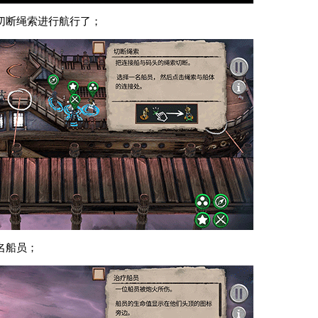
切断绳索进行航行了；
名船员；