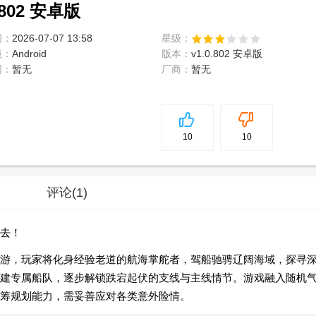
802 安卓版
间：
2026-07-07 13:58
星级：
境：
Android
版本：
v1.0.802 安卓版
网：
暂无
厂商：
暂无
5
分
10
10
评论
(1)
去！
游，玩家将化身经验老道的航海掌舵者，驾船驰骋辽阔海域，探寻
建专属船队，逐步解锁跌宕起伏的支线与主线情节。游戏融入随机
筹规划能力，需妥善应对各类意外险情。