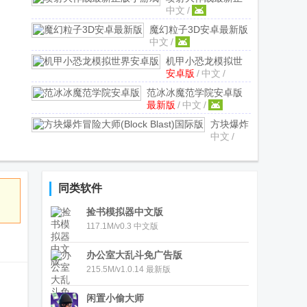
中文
/
版小游戏
1.0.1 手机
版
魔幻粒子3D安卓最新版
中文
/
v4.0.5 无广告版
机甲小恐龙模拟世
安卓版
/
中文
/
界安卓版
1.0.5 安卓
版
范冰冰魔范学院安卓版
最新版
/
中文
/
1.2.5.4最新版
方块爆炸
中文
/
冒险大师
(Block
Blast)国
际版
同类软件
6.9.6 国
际服
捡书模拟器中文版
117.1M/v0.3 中文版
办公室大乱斗免广告版
215.5M/v1.0.14 最新版
闲置小偷大师