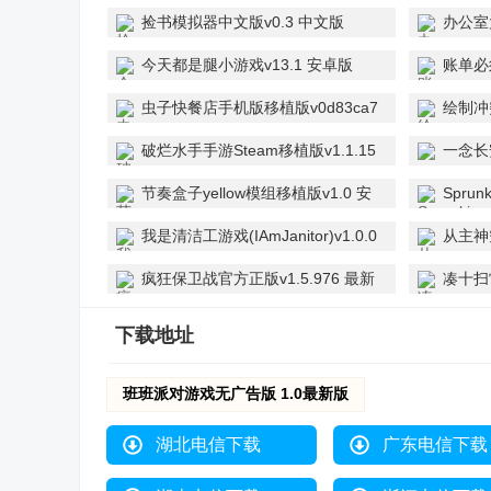
捡书模拟器中文版v0.3 中文版
办公室大
新版
今天都是腿小游戏v13.1 安卓版
账单必
虫子快餐店手机版移植版v0d83ca7
绘制冲
官方正版
破烂水手手游Steam移植版v1.1.15
一念长安
最新版
节奏盒子yellow模组移植版v1.0 安
Spru
卓版
安卓版
我是清洁工游戏(IAmJanitor)v1.0.0
从主神
最新版
卓版
疯狂保卫战官方正版v1.5.976 最新
凑十扫
版
下载地址
班班派对游戏无广告版 1.0最新版
湖北电信下载
广东电信下载