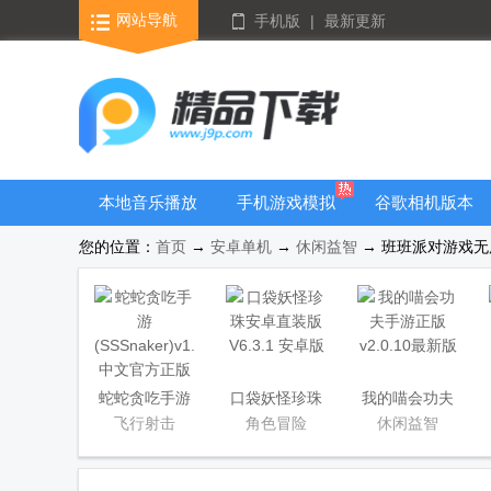
网站导航
手机版
|
最新更新
本地音乐播放
手机游戏模拟
谷歌相机版本
器
器安卓版合集
大全
您的位置：
首页
→
安卓单机
→
休闲益智
→ 班班派对游戏无广
蛇蛇贪吃手游
口袋妖怪珍珠
我的喵会功夫
(SSSnaker)
安卓直装版
手游正版
飞行射击
角色冒险
休闲益智