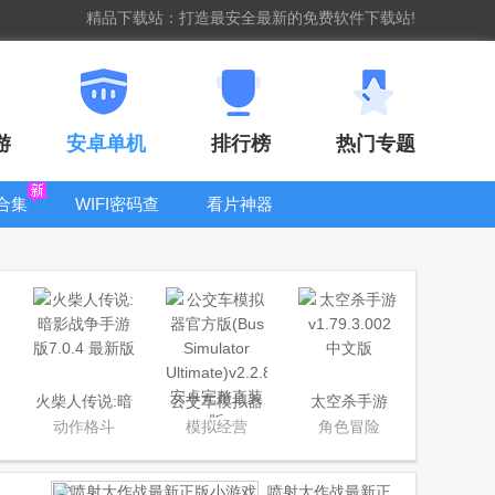
精品下载站：打造最安全最新的免费软件下载站!
游
安卓单机
排行榜
热门专题
合集
WIFI密码查
看片神器
看器
bt手游盒子大
全
火柴人传说:暗
公交车模拟器
太空杀手游
影战争手游版
官方版(Bus
动作格斗
模拟经营
角色冒险
Simulator
Ultimate)
喷射大作战最新正