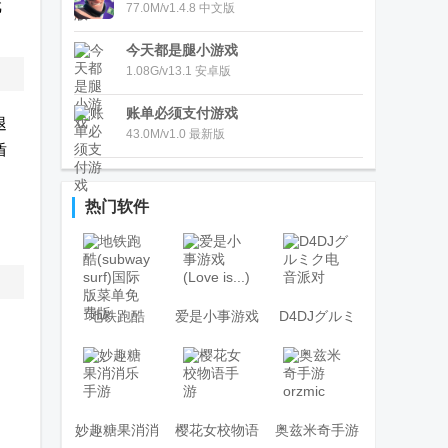
戏
77.0M/v1.4.8 中文版
今天都是腿小游戏
1.08G/v13.1 安卓版
账单必须支付游戏
退
43.0M/v1.0 最新版
盾
。
！
热门软件
地铁跑酷
爱是小事游戏
D4DJグルミ
(subway surf)
(Love is...)
ク电音派对
国际版菜单免
费版
妙趣糖果消消
樱花女校物语
奥兹米奇手游