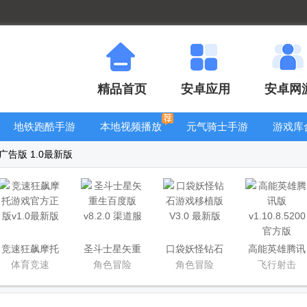
精品首页
安卓应用
安卓网
地铁跑酷手游
本地视频播放
元气骑士手游
游戏库
大全
器
大全
告版 1.0最新版
竞速狂飙摩托
圣斗士星矢重
口袋妖怪钻石
高能英雄腾讯
游戏官方正版
生百度版
游戏移植版
版
体育竞速
角色冒险
角色冒险
飞行射击