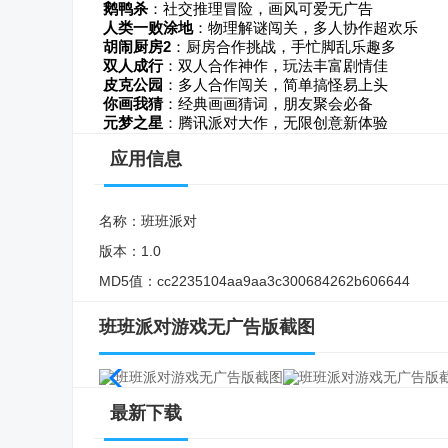
鹅鸭杀
：社交推理冒险，画风可爱无广告
人类一败涂地
：物理解谜闯关，多人协作超欢乐
胡闹厨房2
：厨房合作挑战，手忙脚乱乐趣多
双人成行
：双人合作神作，玩法丰富剧情佳
皮克公园
：多人合作闯关，简单搞怪易上头
你画我猜
：经典画画猜词，朋友聚会必备
元梦之星
：腾讯派对大作，无限创意新体验
应用信息
名称：
班班派对
版本：
1.0
MD5值：
cc2235104aa9aa3c300684262b606644
班班派对游戏无广告版截图
最新下载