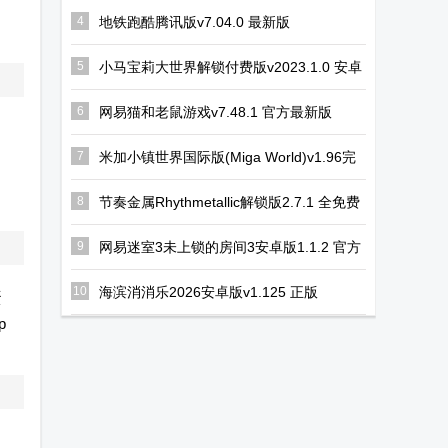
安卓直装版
在线游戏中文
版
4
地铁跑酷腾讯版v7.04.0 最新版
版
5
小马宝莉大世界解锁付费版v2023.1.0 安卓
最新版
6
网易猫和老鼠游戏v7.48.1 官方最新版
7
米加小镇世界国际版(Miga World)v1.96完
整无广告版
8
节奏金属Rhythmetallic解锁版2.7.1 全免费
版
9
网易迷室3未上锁的房间3安卓版1.1.2 官方
手机版
10
海滨消消乐2026安卓版v1.125 正版
蛋
p