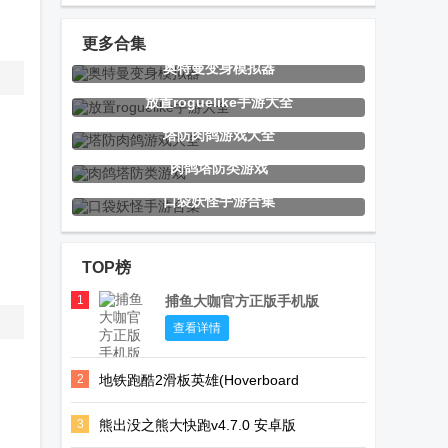
乐手游
手游
orzmic
更多合集
奥特曼变身模拟器
擦干净抖音小
选技生存大乱
Car Tuning汽
放置roguelike手游大全
游戏(Clean it)
斗2手游
车改装游戏
塔防肉鸽游戏大全
安卓版
肉鸽塔防类游戏
口袋妖怪手游合集
奥特曼胜利火
魔法森林大作
拳皇Wing EX
花棱镜泽塔贝
战
v1.02前瞻版
TOP榜
塔冲击超越之
钥
1
捕鱼大咖官方正版手机版
梦幻驯龙记
雷霆大战最新
我的世界原神
查看详情
版
生存模组游戏
2
地铁跑酷2滑板英雄(Hoverboard
Heroes)v1.12.0 国际版
3
熊出没之熊大快跑v4.7.0 安卓版
口袋妖怪珍珠
巴西卡车司机
神之天平移植